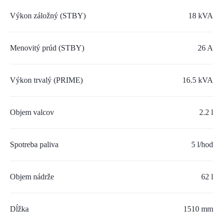
SERVIS A NÁHRADNÉ DIELY
Výkon záložný (STBY)
18 kVA
PART.CAT.COM
Menovitý prúd (STBY)
26 A
MÔJSTROJ.SK
AKCIOVÉ PONUKY
Výkon trvalý (PRIME)
16.5 kVA
Objem valcov
O NÁS
2.2 l
TLAČOVÉ CENTRUM
Spotreba paliva
5 l/hod
Z SHOP
Objem nádrže
62 l
KARIÉRA
KONTAKTY
Dĺžka
1510 mm