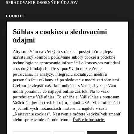
SPRACOVANIE OSOBNÝCH ÚDAJOV
COOKIES
AKTUALITY
Súhlas s cookies a sledovacími
údajmi
KARIÉRA
Aby sme Vám na všetkých stránkach poskytli čo najlepší
Z SHOP
užívateľský komfort, používame súbory cookie a podobné
technológie na spracovanie informácií o koncovom zariadení
a osobných údajoch. Tie sa používajú na zlepšenie
KONTAKTY
používania, na analýzy, integráciu sociálnych médií a
personalizáciu reklamy až po sledovanie medzi zariadeniami.
Cieľom je zlepšiť našu komunikáciu s Vami, aby sme Vám
SOCIÁLNE SIETE
mohli ponúknuť čo najlepší online zážitok. Na to však
potrebujeme Váš súhlas. To zahŕňa aj Váš súhlas s prenosom
Vašich údajov do tretích krajín, najmä USA. Viac informácií
o jednotlivých možnostiach nastavenia nájdete v časti
„Nastavenie cookies“. Nastavenie môžete kedykoľvek zmeniť
alebo spracovanie dát odmietnuť.
Ďalšie informácie.