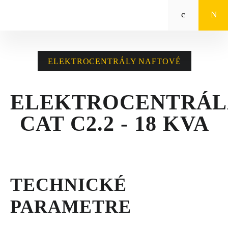
Zeppelin
STROJE CAT®
ELEKTROCENTRÁLY NAFTOVÉ
STROJE PRE
POĽNOHOSPODÁRSTVO
ELEKTROCENTRÁL
MALÁ MECHANIZÁCIA
CAT C2.2 - 18 KVA
ENERGETICKÉ SYSTÉMY
TRACTO
TECHNICKÉ
POŽIČOVŇA
PARAMETRE
POUŽITÉ STROJE