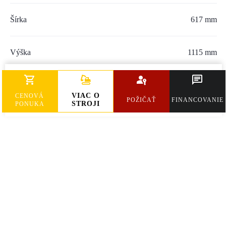
Šírka
617 mm
Výška
1115 mm
Hmotnosť
441 kg
VIAC O
CENOVÁ
POŽIČAŤ
FINANCOVANIE
STROJI
PONUKA