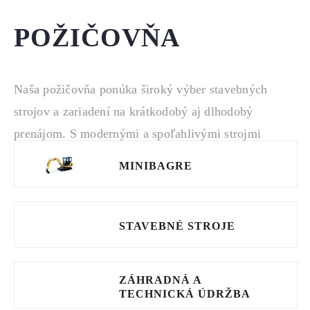
POŽIČOVŇA
Naša požičovňa ponúka široký výber stavebných
strojov a zariadení na krátkodobý aj dlhodobý
prenájom. S modernými a spoľahlivými strojmi
značky Caterpillar zaručujeme efektivitu a výkon pre
MINIBAGRE
každý váš projekt. Či už potrebujete
bagre
,
nakladače
,
manipulačnú techniku
alebo
príslušenstvo
, naše
riešenia sú navrhnuté pre maximálnu produktivitu a
STAVEBNÉ STROJE
úsporu nákladov. Využite naše flexibilné možnosti
prenájmu a získajte špičkové vybavenie bez veľkých
ZÁHRADNÁ A
investícií.
TECHNICKÁ ÚDRŽBA