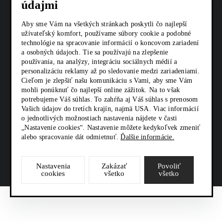
údajmi
AKTUALITY
Aby sme Vám na všetkých stránkach poskytli čo najlepší
KARIÉRA
užívateľský komfort, používame súbory cookie a podobné
technológie na spracovanie informácií o koncovom zariadení
Z SHOP
a osobných údajoch. Tie sa používajú na zlepšenie
používania, na analýzy, integráciu sociálnych médií a
KONTAKTY
personalizáciu reklamy až po sledovanie medzi zariadeniami.
Cieľom je zlepšiť našu komunikáciu s Vami, aby sme Vám
mohli ponúknuť čo najlepší online zážitok. Na to však
potrebujeme Váš súhlas. To zahŕňa aj Váš súhlas s prenosom
SOCIÁLNE SIETE
Vašich údajov do tretích krajín, najmä USA. Viac informácií
o jednotlivých možnostiach nastavenia nájdete v časti
„Nastavenie cookies“. Nastavenie môžete kedykoľvek zmeniť
alebo spracovanie dát odmietnuť.
Ďalšie informácie.
Nastavenia
Zakázať
Povoliť
cookies
všetko
všetko
Zeppelin