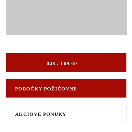
SERVIS A NÁHRADNÉ DIELY
PART.CAT.COM
MÔJSTROJ.SK
AKCIOVÉ PONUKY
048 / 169 69
O NÁS
TLAČOVÉ CENTRUM
POBOČKY POŽIČOVNE
Z SHOP
KARIÉRA
AKCIOVÉ PONUKY
KONTAKTY