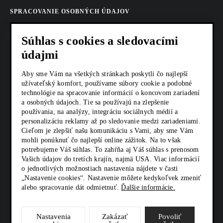
SPRACOVANIE OSOBNÝCH ÚDAJOV
COOKIES
Súhlas s cookies a sledovacími
údajmi
AKTUALITY
Aby sme Vám na všetkých stránkach poskytli čo najlepší
KARIÉRA
užívateľský komfort, používame súbory cookie a podobné
technológie na spracovanie informácií o koncovom zariadení
Z SHOP
a osobných údajoch. Tie sa používajú na zlepšenie
používania, na analýzy, integráciu sociálnych médií a
personalizáciu reklamy až po sledovanie medzi zariadeniami.
KONTAKTY
Cieľom je zlepšiť našu komunikáciu s Vami, aby sme Vám
mohli ponúknuť čo najlepší online zážitok. Na to však
potrebujeme Váš súhlas. To zahŕňa aj Váš súhlas s prenosom
SOCIÁLNE SIETE
Vašich údajov do tretích krajín, najmä USA. Viac informácií
o jednotlivých možnostiach nastavenia nájdete v časti
„Nastavenie cookies“. Nastavenie môžete kedykoľvek zmeniť
alebo spracovanie dát odmietnuť.
Ďalšie informácie.
Nastavenia
Zakázať
Povoliť