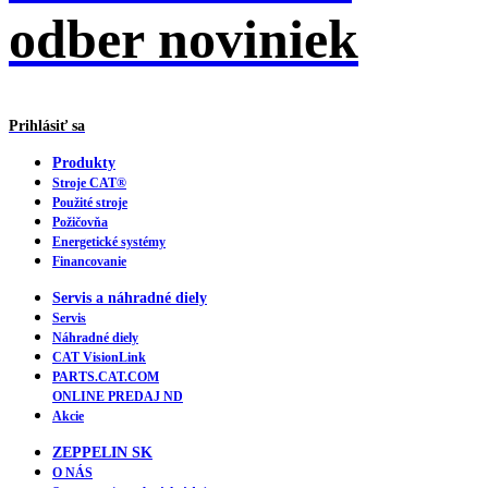
odber noviniek
Prihlásiť sa
Produkty
Stroje CAT®
Použité stroje
Požičovňa
Energetické systémy
Financovanie
Servis a náhradné diely
Servis
Náhradné diely
CAT VisionLink
PARTS.CAT.COM
ONLINE PREDAJ ND
Akcie
ZEPPELIN SK
O NÁS