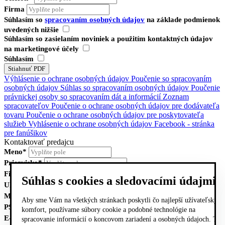
Firma
Súhlasím so
spracovaním osobných údajov
na základe podmienok
uvedených nižšie
Súhlasím so zasielaním noviniek a použitím kontaktných údajov
na marketingové účely
Súhlasím
Výhlásenie o ochrane osobných údajov
Poučenie so spracovaním
osobných údajov
Súhlas so spracovaním osobných údajov
Poučenie
právnickej osoby so spracovaním dát a informácií
Zoznam
spracovateľov
Poučenie o ochrane osobných údajov pre dodávateľa
tovaru
Poučenie o ochrane osobných údajov pre poskytovateľa
služieb
Vyhlásenie o ochrane osobných údajov Facebook - stránka
pre fanúšikov
Kontaktovať predajcu
Meno*
Priezvisko*
Firma
Súhlas s cookies a sledovacími údajmi
Ulica, číslo
Mesto
Aby sme Vám na všetkých stránkach poskytli čo najlepší užívateľský
PSČ
komfort, používame súbory cookie a podobné technológie na
E-mail*
spracovanie informácií o koncovom zariadení a osobných údajoch. Tie