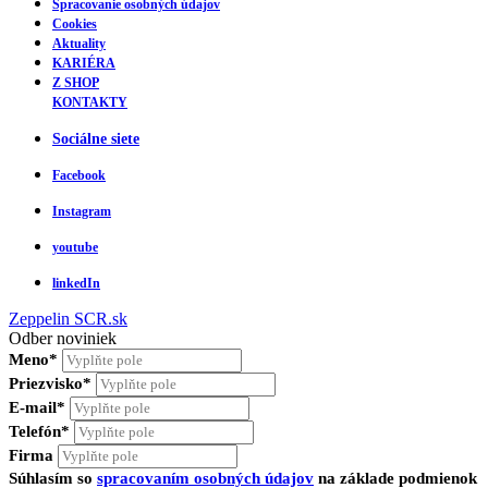
Spracovanie osobných údajov
Cookies
Aktuality
KARIÉRA
Z SHOP
KONTAKTY
Sociálne siete
Facebook
Instagram
youtube
linkedIn
Zeppelin
SCR.sk
Odber noviniek
Meno*
Priezvisko*
E-mail*
Telefón*
Firma
Súhlasím so
spracovaním osobných údajov
na základe podmienok