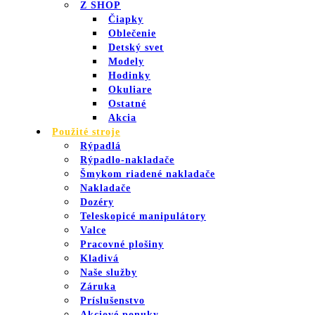
Z SHOP
Čiapky
Oblečenie
Detský svet
Modely
Hodinky
Okuliare
Ostatné
Akcia
Použité stroje
Rýpadlá
Rýpadlo-nakladače
Šmykom riadené nakladače
Nakladače
Dozéry
Teleskopicé manipulátory
Valce
Pracovné plošiny
Kladivá
Naše služby
Záruka
Príslušenstvo
Akciové ponuky