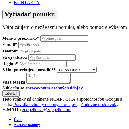
KONTAKTY
Vyžiadať ponuku
Mám záujem o nezáväznú ponuku, alebo pomoc s výberom
Meno a priezvisko*
E-mail*
Telefón*
Stroj / služba
Región*
S čím potrebujete poradiť?*
Vaša otázka
Súhlasím so
spracovaním osobných údajov.
Tieto stránky sú chránené reCAPTCHA a spoločnosťou Google a
platia
Pravidlá ochrany osobných údajov
a
Zmluvné podmienky
.
E-MAIL:
zeppelin-sk@zeppelin.com
Úvod
Akciové ponuky