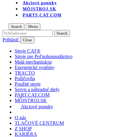
Akciové ponuky
MÔJSTROJ.SK
PARTS.CAT.COM
Search
Menu
Prihlásiť
Close
Stroje CAT®
Stroje pre Poľnohospodárstvo
Malá mechanizácia
Energetické systémy
TRACTO
Požičovňa
Použité stroje
Servis a náhradné diely
PART.CAT.COM
MÔJSTROJ.SK
Akciové ponuky
O nás
TLAČOVÉ CENTRUM
Z SHOP
KARIÉRA