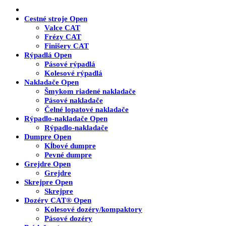
Cestné stroje
Open
Valce CAT
Frézy CAT
Finišery CAT
Rýpadlá
Open
Pásové rýpadlá
Kolesové rýpadlá
Nakladače
Open
Šmykom riadené nakladače
Pásové nakladače
Čelné lopatové nakladače
Rýpadlo-nakladače
Open
Rýpadlo-nakladače
Dumpre
Open
Kĺbové dumpre
Pevné dumpre
Grejdre
Open
Grejdre
Skrejpre
Open
Skrejpre
Dozéry CAT®
Open
Kolesové dozéry/kompaktory
Pásové dozéry