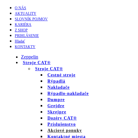
O NÁS
AKTUALITY
SLOVNÍK POJMOV
KARIÉRA
Z SHOP
PRIHLÁSENIE
Hladať
KONTAKTY
Zeppelin
Stroje CAT®
Stroje CAT®
Cestné stroje
Rýpadlá
Nakladače
Rýpadlo-nakladače
Dumpre
Grejdre
Skrejpre
Dozéry CAT®
Príslušenstvo
Akciové ponuky
Kontaktné miesta