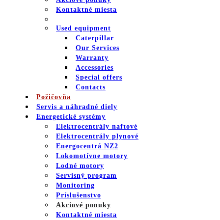
Kontaktné miesta
Used equipment
Caterpillar
Our Services
Warranty
Accessories
Special offers
Contacts
Požičovňa
Servis a náhradné diely
Energetické systémy
Elektrocentrály naftové
Elektrocentrály plynové
Energocentrá NZ2
Lokomotívne motory
Lodné motory
Servisný program
Monitoring
Príslušenstvo
Akciové ponuky
Kontaktné miesta