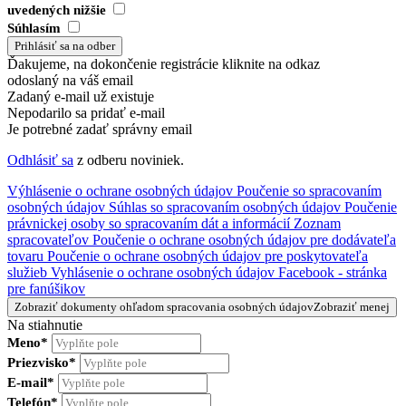
uvedených nižšie
Súhlasím
Ďakujeme, na dokončenie registrácie kliknite na odkaz
odoslaný na váš email
Zadaný e-mail už existuje
Nepodarilo sa pridať e-mail
Je potrebné zadať správny email
Odhlásiť sa
z odberu noviniek.
Výhlásenie o ochrane osobných údajov
Poučenie so spracovaním
osobných údajov
Súhlas so spracovaním osobných údajov
Poučenie
právnickej osoby so spracovaním dát a informácií
Zoznam
spracovateľov
Poučenie o ochrane osobných údajov pre dodávateľa
tovaru
Poučenie o ochrane osobných údajov pre poskytovateľa
služieb
Vyhlásenie o ochrane osobných údajov Facebook - stránka
pre fanúšikov
Zobraziť dokumenty ohľadom spracovania osobných údajov
Zobraziť menej
Na stiahnutie
Meno*
Priezvisko*
E-mail*
Telefón*