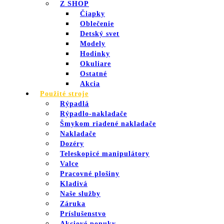
Z SHOP
Čiapky
Oblečenie
Detský svet
Modely
Hodinky
Okuliare
Ostatné
Akcia
Použité stroje
Rýpadlá
Rýpadlo-nakladače
Šmykom riadené nakladače
Nakladače
Dozéry
Teleskopicé manipulátory
Valce
Pracovné plošiny
Kladivá
Naše služby
Záruka
Príslušenstvo
Akciové ponuky