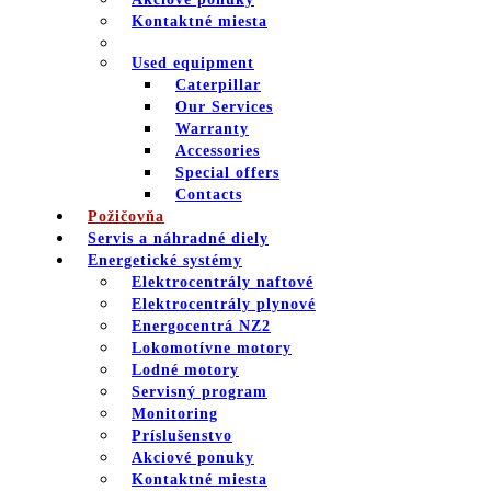
Kontaktné miesta
Used equipment
Caterpillar
Our Services
Warranty
Accessories
Special offers
Contacts
Požičovňa
Servis a náhradné diely
Energetické systémy
Elektrocentrály naftové
Elektrocentrály plynové
Energocentrá NZ2
Lokomotívne motory
Lodné motory
Servisný program
Monitoring
Príslušenstvo
Akciové ponuky
Kontaktné miesta