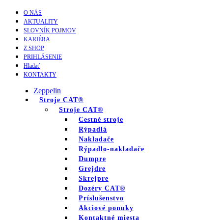
O NÁS
AKTUALITY
SLOVNÍK POJMOV
KARIÉRA
Z SHOP
PRIHLÁSENIE
Hladať
KONTAKTY
Zeppelin
Stroje CAT®
Stroje CAT®
Cestné stroje
Rýpadlá
Nakladače
Rýpadlo-nakladače
Dumpre
Grejdre
Skrejpre
Dozéry CAT®
Príslušenstvo
Akciové ponuky
Kontaktné miesta