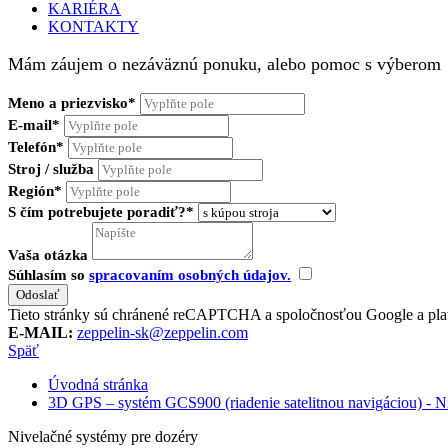
KARIÉRA
KONTAKTY
Mám záujem o nezáväznú ponuku, alebo pomoc s výberom
Meno a priezvisko*
E-mail*
Telefón*
Stroj / služba
Región*
S čím potrebujete poradiť?*
Vaša otázka
Súhlasím so
spracovaním osobných údajov.
Tieto stránky sú chránené reCAPTCHA a spoločnosťou Google a pla
E-MAIL:
zeppelin-sk@zeppelin.com
Späť
Úvodná stránka
3D GPS – systém GCS900 (riadenie satelitnou navigáciou) - N
Nivelačné systémy pre dozéry