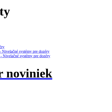
ty
éry
- Nivelačné systémy pre dozéry
a - Nivelačné systémy pre dozéry
r noviniek