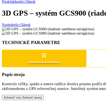
Predchádzajúci článok
3D GPS – systém GCS900 (riaden
Nasledujúci článok
TECHNICKÉ PARAMETRE
CENOVÁ PONUKA
Popis stroja
Kontrola výšky, spádu a smeru radlice dozéra priamo podľa 
rádiomodemu z GPS referenčnej stanice. Satelitný
systém musí
Zobraziť viac
Zobraziť menej