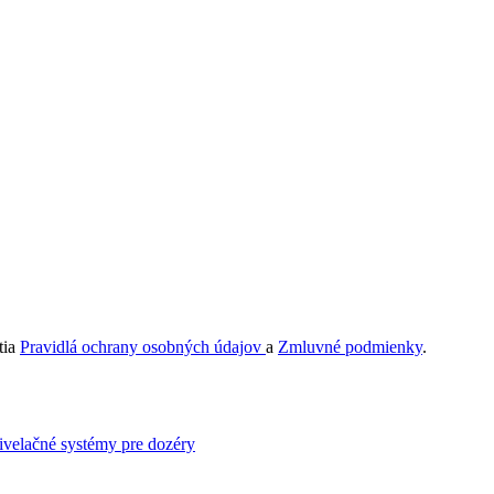
tia
Pravidlá ochrany osobných údajov
a
Zmluvné podmienky
.
ivelačné systémy pre dozéry