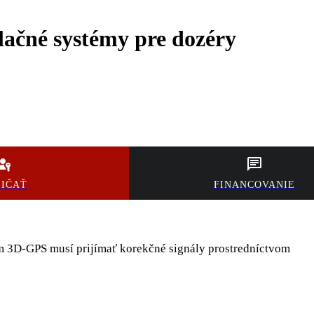
lačné systémy pre dozéry
ŽIČAŤ
FINANCOVANIE
ém 3D-GPS musí prijímať korekčné
signály prostredníctvom