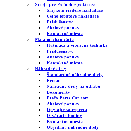
Stroje pre Poľnohospodárstvo
Šmykom riadené nakladače
Čelné lopatové nakladače
Príslušenstvo
Akciové ponuky
Kontaktné miesta
Malá mechanizácia
Hutniaca a vibračná technika
Príslušenstvo
Akciové ponuky
Kontaktné miesta
Náhradné diely
Štandardné náhradné diely
Reman
Náhradné diely na údržbu
Dokumenty
Prečo Parts.Cat.com
Akciové ponuky
Opýtajte sa experta
Otváracie hodiny
Kontaktné miesta
Objednať náhradné diely