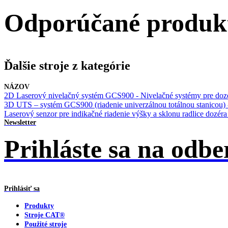
Odporúčané produk
Ďalšie stroje z kategórie
NÁZOV
2D Laserový nivelačný systém GCS900 - Nivelačné systémy pre doz
3D UTS – systém GCS900 (riadenie univerzálnou totálnou stanicou) 
Laserový senzor pre indikačné riadenie výšky a sklonu radlice dozér
Newsletter
Prihláste sa na odbe
Prihlásiť sa
Produkty
Stroje CAT®
Použité stroje