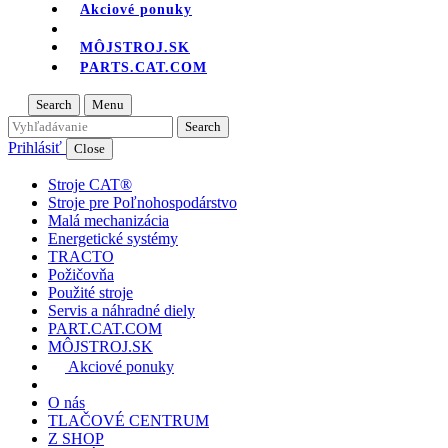
Akciové ponuky
MÔJSTROJ.SK
PARTS.CAT.COM
Search
Menu
Prihlásiť
Close
Stroje CAT®
Stroje pre Poľnohospodárstvo
Malá mechanizácia
Energetické systémy
TRACTO
Požičovňa
Použité stroje
Servis a náhradné diely
PART.CAT.COM
MÔJSTROJ.SK
Akciové ponuky
O nás
TLAČOVÉ CENTRUM
Z SHOP