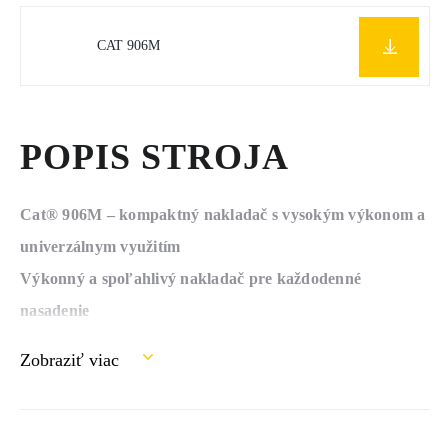
CAT 906M
POPIS STROJA
Cat® 906M – kompaktný nakladač s vysokým výkonom a
univerzálnym využitím
Výkonný a spoľahlivý nakladač pre každodenné
nasadenie
Nakladač
Cat® 906M
poskytuje vysoký výkon, pevnosť a
Zobraziť viac
všestrannú využiteľnosť. Je navrhnutý tak, aby zvládal široké
spektrum pracovných úloh pri zachovaní maximálnej
efektivity a dlhej životnosti.