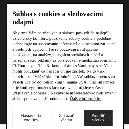
COOKIES
Súhlas s cookies a sledovacími
AKTUALITY
údajmi
KARIÉRA
Aby sme Vám na všetkých stránkach poskytli čo najlepší
užívateľský komfort, používame súbory cookie a podobné
Z SHOP
technológie na spracovanie informácií o koncovom zariadení
a osobných údajoch. Tie sa používajú na zlepšenie
používania, na analýzy, integráciu sociálnych médií a
KONTAKTY
personalizáciu reklamy až po sledovanie medzi zariadeniami.
Cieľom je zlepšiť našu komunikáciu s Vami, aby sme Vám
mohli ponúknuť čo najlepší online zážitok. Na to však
SOCIÁLNE SIETE
potrebujeme Váš súhlas. To zahŕňa aj Váš súhlas s prenosom
Vašich údajov do tretích krajín, najmä USA. Viac informácií
o jednotlivých možnostiach nastavenia nájdete v časti
„Nastavenie cookies“. Nastavenie môžete kedykoľvek zmeniť
alebo spracovanie dát odmietnuť.
Ďalšie informácie.
Nastavenia
Zakázať
Povoliť
cookies
všetko
všetko