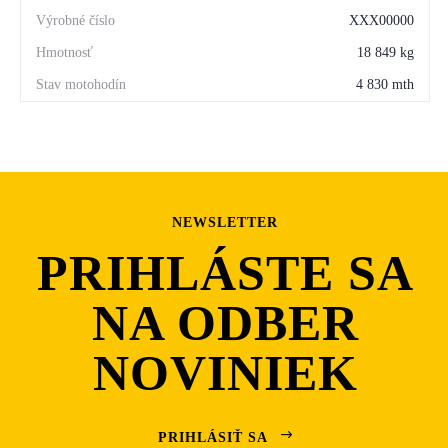
kinematikou
XXX00000
kombinácia účinného rýpania a univerzálnosti nosiča
18 849 kg
náradia
4 830 mth
paralelný zdvih a vysoké sily pri naklápaní v celom
rozsahu
Presné ovládanie vďaka elektrohydraulike
Moderný elektrohydraulický systém zabezpečuje:
NEWSLETTER
ľahké a presné ovládanie
PRIHLÁSTE SA
rýchle pracovné cykly
NA ODBER
joystick so všetkými funkciami pre maximálne sústredenie
obsluhy
NOVINIEK
možnosť upraviť odozvu stroja podľa typu práce
Robustné nápravy a komfort pri jazde
PRIHLÁSIŤ SA