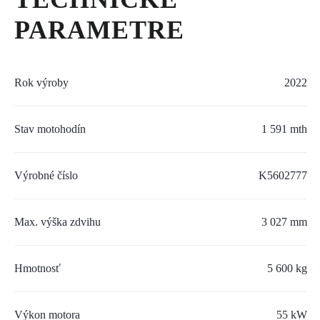
SERVIS A NÁHRADNÉ DIELY
PARAMETRE
PART.CAT.COM
MÔJSTROJ.SK
Rok výroby
2022
AKCIOVÉ PONUKY
Stav motohodín
1 591 mth
O NÁS
Výrobné číslo
K5602777
TLAČOVÉ CENTRUM
Max. výška zdvihu
3 027 mm
Z SHOP
KARIÉRA
Hmotnosť
5 600 kg
KONTAKTY
Výkon motora
55 kW