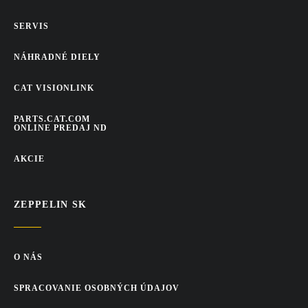
mechanických pracovných nástrojov
SERVIS
Jednoduchá a rýchla údržba
NÁHRADNÉ DIELY
Konštrukcia rady M je navrhnutá pre minimálne prestoje:
CAT VISIONLINK
vyklápacia kapota motora
bočné servisné dvierka pre bezpečný prístup zo zeme
PARTS.CAT.COM
ONLINE PREDAJ ND
rýchla kontrola hlavných komponentov
jednoduchá každodenná údržba
AKCIE
ZEPPELIN SK
O NÁS
SPRACOVANIE OSOBNÝCH ÚDAJOV