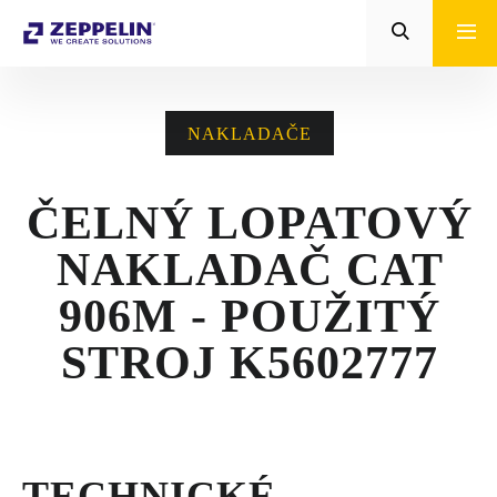
Zeppelin
STROJE CAT®
NAKLADAČE
STROJE PRE
POĽNOHOSPODÁRSTVO
ČELNÝ LOPATOVÝ
MALÁ MECHANIZÁCIA
NAKLADAČ CAT
ENERGETICKÉ SYSTÉMY
906M - POUŽITÝ
TRACTO
STROJ K5602777
POŽIČOVŇA
POUŽITÉ STROJE
TECHNICKÉ