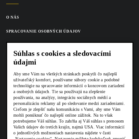
O NÁS
SPRACOVANIE OSOBNÝCH ÚDAJOV
COOKIES
Súhlas s cookies a sledovacími
AKTUALITY
údajmi
KARIÉRA
Aby sme Vám na všetkých stránkach poskytli čo najlepší
užívateľský komfort, používame súbory cookie a podobné
technológie na spracovanie informácií o koncovom zariadení
Z SHOP
a osobných údajoch. Tie sa používajú na zlepšenie
používania, na analýzy, integráciu sociálnych médií a
KONTAKTY
personalizáciu reklamy až po sledovanie medzi zariadeniami.
Cieľom je zlepšiť našu komunikáciu s Vami, aby sme Vám
mohli ponúknuť čo najlepší online zážitok. Na to však
potrebujeme Váš súhlas. To zahŕňa aj Váš súhlas s prenosom
SOCIÁLNE SIETE
Vašich údajov do tretích krajín, najmä USA. Viac informácií
o jednotlivých možnostiach nastavenia nájdete v časti
„Nastavenie cookies“. Nastavenie môžete kedykoľvek zmeniť