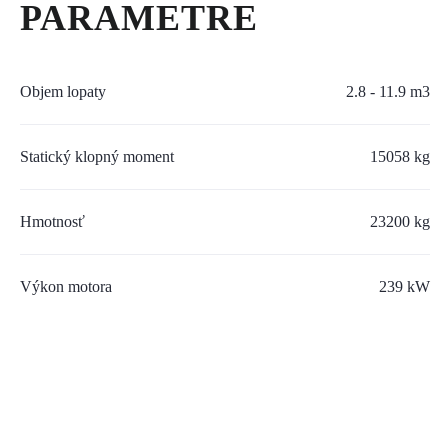
PARAMETRE
SERVIS A NÁHRADNÉ DIELY
PART.CAT.COM
Objem lopaty
2.8 - 11.9 m3
MÔJSTROJ.SK
AKCIOVÉ PONUKY
Statický klopný moment
15058 kg
Hmotnosť
23200 kg
O NÁS
TLAČOVÉ CENTRUM
Výkon motora
239 kW
Z SHOP
KARIÉRA
KONTAKTY