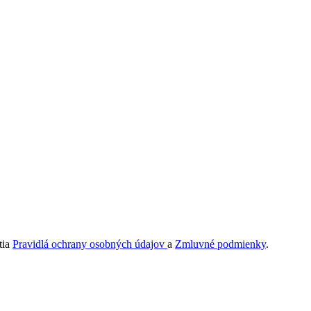
tia
Pravidlá ochrany osobných údajov
a
Zmluvné podmienky
.