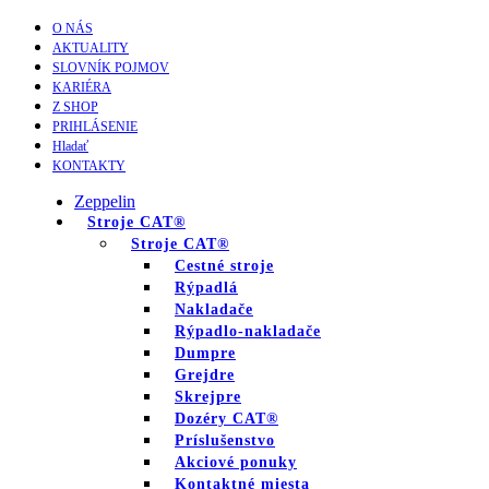
O NÁS
AKTUALITY
SLOVNÍK POJMOV
KARIÉRA
Z SHOP
PRIHLÁSENIE
Hladať
KONTAKTY
Zeppelin
Stroje CAT®
Stroje CAT®
Cestné stroje
Rýpadlá
Nakladače
Rýpadlo-nakladače
Dumpre
Grejdre
Skrejpre
Dozéry CAT®
Príslušenstvo
Akciové ponuky
Kontaktné miesta