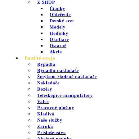
Z SHOP
Čiapky
Oblečenie
Detský svet
Modely
Hodinky
Okuliare
Ostatné
Akcia
Použité stroje
Rýpadlá
Rýpadlo-nakladače
Šmykom riadené nakladače
Nakladače
Dozéry
Teleskopicé manipulátory
Valce
Pracovné plošiny
Kladivá
Naše služby
Záruka
Príslušenstvo
Akciové ponuky