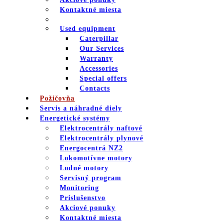
Kontaktné miesta
Used equipment
Caterpillar
Our Services
Warranty
Accessories
Special offers
Contacts
Požičovňa
Servis a náhradné diely
Energetické systémy
Elektrocentrály naftové
Elektrocentrály plynové
Energocentrá NZ2
Lokomotívne motory
Lodné motory
Servisný program
Monitoring
Príslušenstvo
Akciové ponuky
Kontaktné miesta