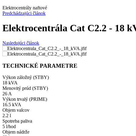
Elektrocentrály naftové
Predchádzajúci článok
Elektrocentrála Cat C2.2 - 18 
Nasledujúci článok
TECHNICKÉ PARAMETRE
Výkon záložný (STBY)
18 kVA
Menovitý prúd (STBY)
26 A
Výkon trvalý (PRIME)
16.5 kVA
Objem valcov
2.2 l
Spotreba paliva
5 l/hod
Objem nádrže