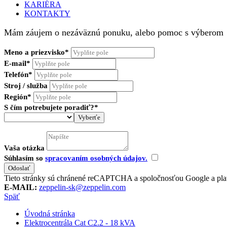
KARIÉRA
KONTAKTY
Mám záujem o nezáväznú ponuku, alebo pomoc s výberom
Meno a priezvisko*
E-mail*
Telefón*
Stroj / služba
Región*
S čím potrebujete poradiť?*
Vyberťe
Vaša otázka
Súhlasím so
spracovaním osobných údajov.
Tieto stránky sú chránené reCAPTCHA a spoločnosťou Google a pla
E-MAIL:
zeppelin-sk@zeppelin.com
Späť
Úvodná stránka
Elektrocentrála Cat C2.2 - 18 kVA