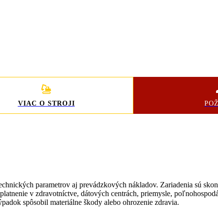
VIAC O STROJI
PO
technických parametrov aj prevádzkových nákladov. Zariadenia sú skon
tnenie v zdravotníctve, dátových centrách, priemysle, poľnohospodárs
výpadok spôsobil materiálne škody alebo ohrozenie zdravia.