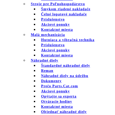
Stroje pre Poľnohospodárstvo
Šmykom riadené nakladače
Čelné lopatové nakladače
Príslušenstvo
Akciové ponuky
Kontaktné miesta
Malá mechanizácia
Hutniaca a vibračná technika
Príslušenstvo
Akciové ponuky
Kontaktné miesta
Náhradné diely
Štandardné náhradné diely
Reman
Náhradné diely na údržbu
Dokumenty
Prečo Parts.Cat.com
Akciové ponuky
Opýtajte sa experta
Otváracie hodiny
Kontaktné miesta
Objednať náhradné diely