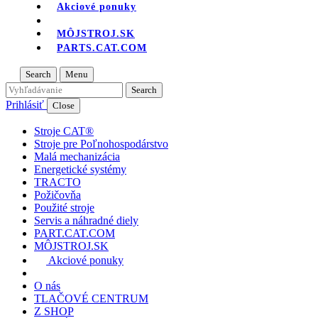
Akciové ponuky
MÔJSTROJ.SK
PARTS.CAT.COM
Search
Menu
Prihlásiť
Close
Stroje CAT®
Stroje pre Poľnohospodárstvo
Malá mechanizácia
Energetické systémy
TRACTO
Požičovňa
Použité stroje
Servis a náhradné diely
PART.CAT.COM
MÔJSTROJ.SK
Akciové ponuky
O nás
TLAČOVÉ CENTRUM
Z SHOP