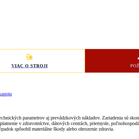
VIAC O STROJI
PO
kapota
technických parametrov aj prevádzkových nákladov. Zariadenia sú skon
tnenie v zdravotníctve, dátových centrách, priemysle, poľnohospodárs
výpadok spôsobil materiálne škody alebo ohrozenie zdravia.