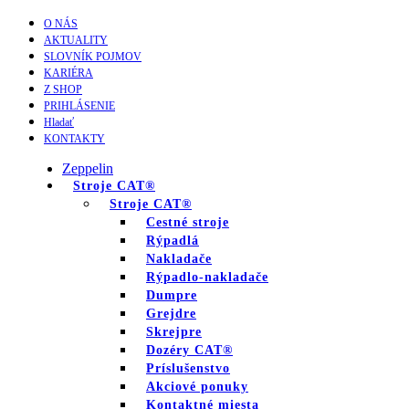
O NÁS
AKTUALITY
SLOVNÍK POJMOV
KARIÉRA
Z SHOP
PRIHLÁSENIE
Hladať
KONTAKTY
Zeppelin
Stroje CAT®
Stroje CAT®
Cestné stroje
Rýpadlá
Nakladače
Rýpadlo-nakladače
Dumpre
Grejdre
Skrejpre
Dozéry CAT®
Príslušenstvo
Akciové ponuky
Kontaktné miesta