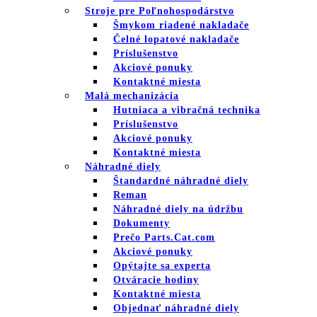
Stroje pre Poľnohospodárstvo
Šmykom riadené nakladače
Čelné lopatové nakladače
Príslušenstvo
Akciové ponuky
Kontaktné miesta
Malá mechanizácia
Hutniaca a vibračná technika
Príslušenstvo
Akciové ponuky
Kontaktné miesta
Náhradné diely
Štandardné náhradné diely
Reman
Náhradné diely na údržbu
Dokumenty
Prečo Parts.Cat.com
Akciové ponuky
Opýtajte sa experta
Otváracie hodiny
Kontaktné miesta
Objednať náhradné diely