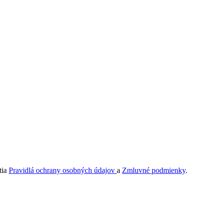
tia
Pravidlá ochrany osobných údajov
a
Zmluvné podmienky
.