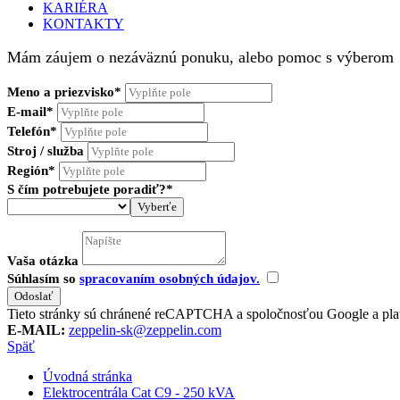
KARIÉRA
KONTAKTY
Mám záujem o nezáväznú ponuku, alebo pomoc s výberom
Meno a priezvisko*
E-mail*
Telefón*
Stroj / služba
Región*
S čím potrebujete poradiť?*
Vyberťe
Vaša otázka
Súhlasím so
spracovaním osobných údajov.
Tieto stránky sú chránené reCAPTCHA a spoločnosťou Google a pla
E-MAIL:
zeppelin-sk@zeppelin.com
Späť
Úvodná stránka
Elektrocentrála Cat C9 - 250 kVA