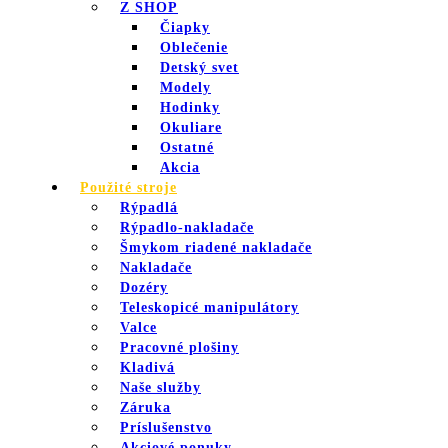
Z SHOP
Čiapky
Oblečenie
Detský svet
Modely
Hodinky
Okuliare
Ostatné
Akcia
Použité stroje
Rýpadlá
Rýpadlo-nakladače
Šmykom riadené nakladače
Nakladače
Dozéry
Teleskopicé manipulátory
Valce
Pracovné plošiny
Kladivá
Naše služby
Záruka
Príslušenstvo
Akciové ponuky