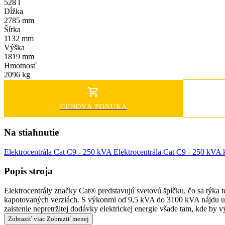
528 l
Dĺžka
2785 mm
Šírka
1132 mm
Výška
1819 mm
Hmotnosť
2096 kg
CENOVÁ PONUKA
Na stiahnutie
Elektrocentrála Cat C9 - 250 kVA
Elektrocentrála Cat C9 - 250 kVA 
Popis stroja
Elektrocentrály značky Cat® predstavujú svetovú špičku, čo sa týka 
kapotovaných verziách. S výkonmi od 9,5 kVA do 3100 kVA nájdu upla
zaistenie nepretržitej dodávky elektrickej energie všade tam, kde by 
Zobraziť viac
Zobraziť menej