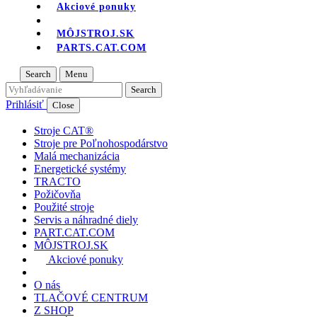
Akciové ponuky
MÔJSTROJ.SK
PARTS.CAT.COM
Search
Menu
Prihlásiť
Close
Stroje CAT®
Stroje pre Poľnohospodárstvo
Malá mechanizácia
Energetické systémy
TRACTO
Požičovňa
Použité stroje
Servis a náhradné diely
PART.CAT.COM
MÔJSTROJ.SK
Akciové ponuky
O nás
TLAČOVÉ CENTRUM
Z SHOP