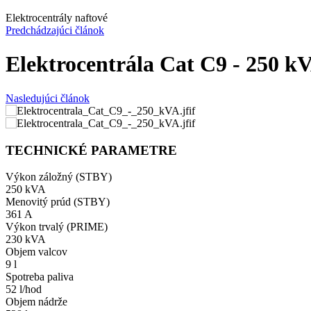
Elektrocentrály naftové
Predchádzajúci článok
Elektrocentrála Cat C9 - 250 k
Nasledujúci článok
TECHNICKÉ PARAMETRE
Výkon záložný (STBY)
250 kVA
Menovitý prúd (STBY)
361 A
Výkon trvalý (PRIME)
230 kVA
Objem valcov
9 l
Spotreba paliva
52 l/hod
Objem nádrže