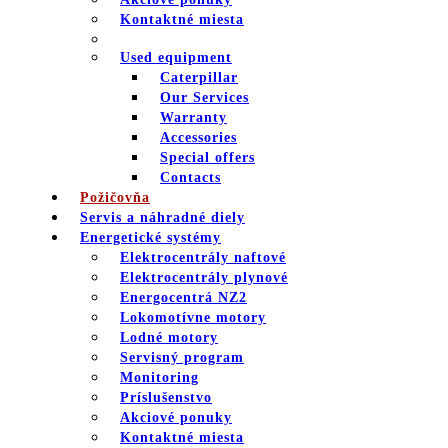
Kontaktné miesta
Used equipment
Caterpillar
Our Services
Warranty
Accessories
Special offers
Contacts
Požičovňa
Servis a náhradné diely
Energetické systémy
Elektrocentrály naftové
Elektrocentrály plynové
Energocentrá NZ2
Lokomotívne motory
Lodné motory
Servisný program
Monitoring
Príslušenstvo
Akciové ponuky
Kontaktné miesta