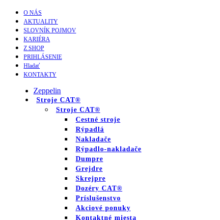
O NÁS
AKTUALITY
SLOVNÍK POJMOV
KARIÉRA
Z SHOP
PRIHLÁSENIE
Hladať
KONTAKTY
Zeppelin
Stroje CAT®
Stroje CAT®
Cestné stroje
Rýpadlá
Nakladače
Rýpadlo-nakladače
Dumpre
Grejdre
Skrejpre
Dozéry CAT®
Príslušenstvo
Akciové ponuky
Kontaktné miesta