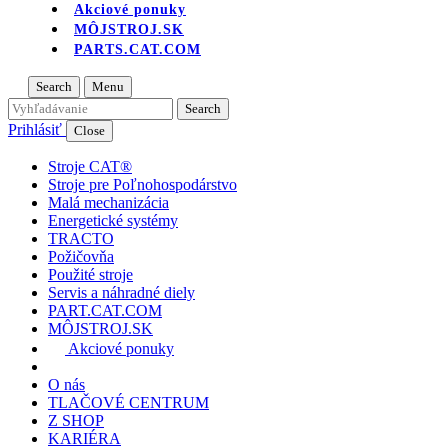
Akciové ponuky
MÔJSTROJ.SK
PARTS.CAT.COM
Search
Menu
Prihlásiť
Close
Stroje CAT®
Stroje pre Poľnohospodárstvo
Malá mechanizácia
Energetické systémy
TRACTO
Požičovňa
Použité stroje
Servis a náhradné diely
PART.CAT.COM
MÔJSTROJ.SK
Akciové ponuky
O nás
TLAČOVÉ CENTRUM
Z SHOP
KARIÉRA