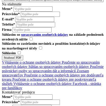
Na stiahnutie
Meno*
Priezvisko*
E-mail*
Telefón*
Firma
Súhlasím so
spracovaním osobných údajov
na základe podmienok
uvedených nižšie
Súhlasím so zasielaním noviniek a použitím kontaktných údajov
na marketingové účely
Súhlasím
Výhlásenie o ochrane osobných údajov
Poučenie so spracovaním
osobných údajov
Súhlas so spracovaním osobných údajov
Poučenie
právnickej osoby so spracovaním dát a informácií
Zoznam
spracovateľov
Poučenie o ochrane osobných údajov pre dodávateľa
tovaru
Poučenie o ochrane osobných údajov pre poskytovateľa
služieb
Vyhlásenie o ochrane osobných údajov Facebook - stránka
pre fanúšikov
Kontaktovať predajcu
Meno*
Priezvisko*