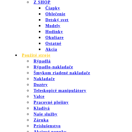
Z SHOP
Čiapky
Oblečenie
Detský svet
Modely
Hodinky
Okuliare
Ostatné
Akcia
Použité stroje
Rýpadlá
Rýpadlo-nakladače
Šmykom riadené nakladače
Nakladače
Dozéry
Teleskopicé manipulátory
Valce
Pracovné plošiny
Kladivá
Naše služby
Záruka
Príslušenstvo
Akciové ponuky