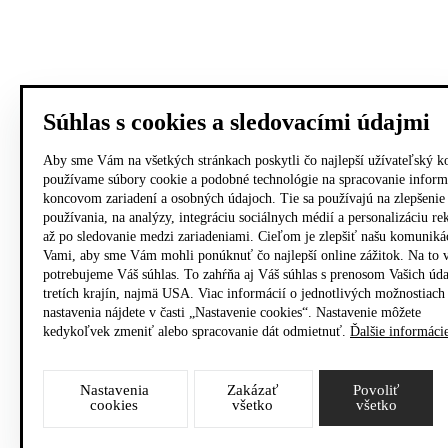
Súhlas s cookies a sledovacími údajmi
Aby sme Vám na všetkých stránkach poskytli čo najlepší užívateľský k
používame súbory cookie a podobné technológie na spracovanie inform
koncovom zariadení a osobných údajoch. Tie sa používajú na zlepšenie
používania, na analýzy, integráciu sociálnych médií a personalizáciu r
až po sledovanie medzi zariadeniami. Cieľom je zlepšiť našu komuniká
Vami, aby sme Vám mohli ponúknuť čo najlepší online zážitok. Na to 
potrebujeme Váš súhlas. To zahŕňa aj Váš súhlas s prenosom Vašich úd
tretích krajín, najmä USA. Viac informácií o jednotlivých možnostiach
nastavenia nájdete v časti „Nastavenie cookies“. Nastavenie môžete
kedykoľvek zmeniť alebo spracovanie dát odmietnuť.
Ďalšie informáci
Nastavenia
Zakázať
Povoliť
cookies
všetko
všetko