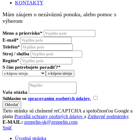
KONTAKTY
Mám záujem o nezáväznú ponuku, alebo pomoc s
výberom
Meno a priezvisko*
E-mail*
Telefón*
Stroj / služba
Región*
S čím potrebujete poradiť?*
s kúpou stroja
Vaša otázka
Súhlasím so
spracovaním osobných údajov.
Tieto stránky sú chránené reCAPTCHA a spoločnosťou Google a
platia
Pravidlá ochrany osobných údajov
a
Zmluvné podmienky
.
E-MAIL:
zeppelin-sk@zeppelin.com
Späť
Úvodná stránka