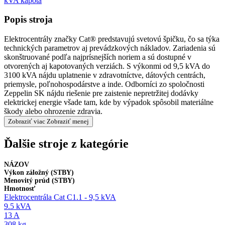
kVA kapota
Popis stroja
Elektrocentrály značky Cat® predstavujú svetovú špičku, čo sa týka
technických parametrov aj prevádzkových nákladov. Zariadenia sú
skonštruované podľa najprísnejších noriem a sú dostupné v
otvorených aj kapotovaných verziách. S výkonmi od 9,5 kVA do
3100 kVA nájdu uplatnenie v zdravotníctve, dátových centrách,
priemysle, poľnohospodárstve a inde. Odborníci zo spoločnosti
Zeppelin SK nájdu riešenie pre zaistenie nepretržitej dodávky
elektrickej energie všade tam, kde by výpadok spôsobil materiálne
škody alebo ohrozenie zdravia.
Zobraziť viac
Zobraziť menej
Ďalšie stroje z kategórie
NÁZOV
Výkon záložný (STBY)
Menovitý prúd (STBY)
Hmotnosť
Elektrocentrála Cat C1.1 - 9,5 kVA
9.5 kVA
13 A
308 kg