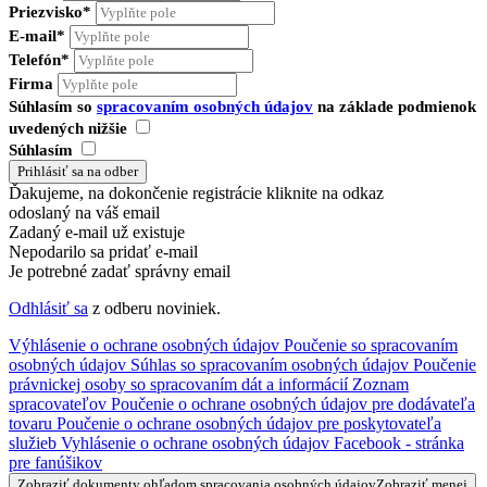
Priezvisko*
E-mail*
Telefón*
Firma
Súhlasím so
spracovaním osobných údajov
na základe podmienok
uvedených nižšie
Súhlasím
Ďakujeme, na dokončenie registrácie kliknite na odkaz
odoslaný na váš email
Zadaný e-mail už existuje
Nepodarilo sa pridať e-mail
Je potrebné zadať správny email
Odhlásiť sa
z odberu noviniek.
Výhlásenie o ochrane osobných údajov
Poučenie so spracovaním
osobných údajov
Súhlas so spracovaním osobných údajov
Poučenie
právnickej osoby so spracovaním dát a informácií
Zoznam
spracovateľov
Poučenie o ochrane osobných údajov pre dodávateľa
tovaru
Poučenie o ochrane osobných údajov pre poskytovateľa
služieb
Vyhlásenie o ochrane osobných údajov Facebook - stránka
pre fanúšikov
Zobraziť dokumenty ohľadom spracovania osobných údajov
Zobraziť menej