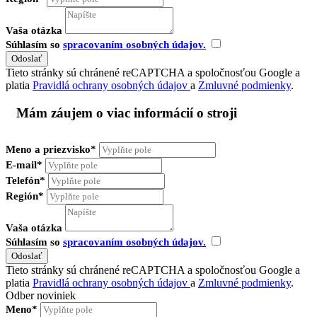
Vaša otázka
Súhlasím so
spracovaním osobných údajov.
Tieto stránky sú chránené reCAPTCHA a spoločnosťou Google a
platia
Pravidlá ochrany osobných údajov
a
Zmluvné podmienky
.
Mám záujem o viac informácií o stroji
Meno a priezvisko*
E-mail*
Telefón*
Región*
Vaša otázka
Súhlasím so
spracovaním osobných údajov.
Tieto stránky sú chránené reCAPTCHA a spoločnosťou Google a
platia
Pravidlá ochrany osobných údajov
a
Zmluvné podmienky
.
Odber noviniek
Meno*