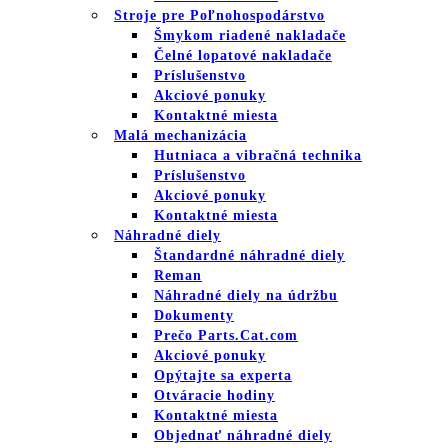
Stroje pre Poľnohospodárstvo
Šmykom riadené nakladače
Čelné lopatové nakladače
Príslušenstvo
Akciové ponuky
Kontaktné miesta
Malá mechanizácia
Hutniaca a vibračná technika
Príslušenstvo
Akciové ponuky
Kontaktné miesta
Náhradné diely
Štandardné náhradné diely
Reman
Náhradné diely na údržbu
Dokumenty
Prečo Parts.Cat.com
Akciové ponuky
Opýtajte sa experta
Otváracie hodiny
Kontaktné miesta
Objednať náhradné diely