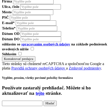
Firma
Ulica, číslo
Mesto
PSČ
E-mail*
Telefón*
Dátum OD
Dátum DO
súhlasím so
spracovaním osobných údajov
na základe podmienok
uvedených nižšie
Súhlasím
Tieto stránky sú chránené reCAPTCHA a spoločnosťou Google a
platia
Pravidlá ochrany osobných údajov
a
Zmluvné podmienky
.
Vyplňte, prosím, všetky povinné položky formulára
Používate
zastaralý
prehliadač. Môžete si ho
aktualizovať na
tejto
stránke.