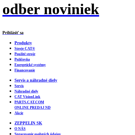
odber noviniek
Prihlásiť sa
Produkty
Stroje CAT®
Použité stroje
Požičovňa
Energetické systémy
Financovanie
Servis a náhradné diely
Servis
Náhradné diely
CAT VisionLink
PARTS.CAT.COM
ONLINE PREDAJ ND
Akcie
ZEPPELIN SK
O NÁS
Spracovanie osobných údajov