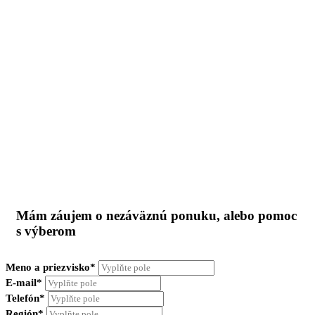
Mám záujem o nezáväznú ponuku, alebo pomoc
s výberom
Meno a priezvisko*
E-mail*
Telefón*
Región*