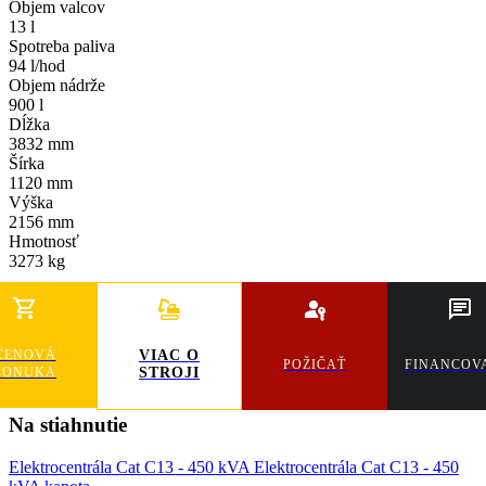
Objem valcov
13 l
Spotreba paliva
94 l/hod
Objem nádrže
900 l
Dĺžka
3832 mm
Šírka
1120 mm
Výška
2156 mm
Hmotnosť
3273 kg
CENOVÁ
VIAC O
POŽIČAŤ
FINANCOV
PONUKA
STROJI
Na stiahnutie
Elektrocentrála Cat C13 - 450 kVA
Elektrocentrála Cat C13 - 450