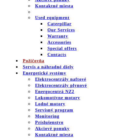
Kontaktné miesta
Used equipment
Caterpillar
Our Services
Warranty
Accessories
Special offers
Contacts
Požičovňa
Servis a náhradné diely
Energetické systémy
Elektrocentrály naftové
Elektrocentrály plynové
Energocentrá NZ2
Lokomotívne motory
Lodné motory
Servisný program
Monitoring
Príslušenstvo
Akciové ponuky
Kontaktné miesta