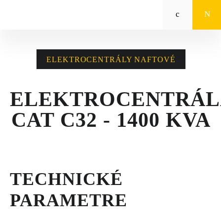
Zeppelin
STROJE CAT®
ELEKTROCENTRÁLY NAFTOVÉ
STROJE PRE
POĽNOHOSPODÁRSTVO
ELEKTROCENTRÁL
MALÁ MECHANIZÁCIA
CAT C32 - 1400 KVA
ENERGETICKÉ SYSTÉMY
TRACTO
TECHNICKÉ
POŽIČOVŇA
PARAMETRE
POUŽITÉ STROJE