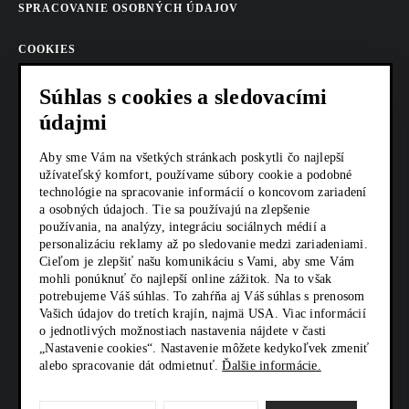
SPRACOVANIE OSOBNÝCH ÚDAJOV
COOKIES
AKTUALITY
Súhlas s cookies a sledovacími
údajmi
KARIÉRA
Aby sme Vám na všetkých stránkach poskytli čo najlepší
Z SHOP
užívateľský komfort, používame súbory cookie a podobné
technológie na spracovanie informácií o koncovom zariadení
a osobných údajoch. Tie sa používajú na zlepšenie
KONTAKTY
používania, na analýzy, integráciu sociálnych médií a
personalizáciu reklamy až po sledovanie medzi zariadeniami.
Cieľom je zlepšiť našu komunikáciu s Vami, aby sme Vám
SOCIÁLNE SIETE
mohli ponúknuť čo najlepší online zážitok. Na to však
potrebujeme Váš súhlas. To zahŕňa aj Váš súhlas s prenosom
Vašich údajov do tretích krajín, najmä USA. Viac informácií
o jednotlivých možnostiach nastavenia nájdete v časti
„Nastavenie cookies“. Nastavenie môžete kedykoľvek zmeniť
alebo spracovanie dát odmietnuť.
Ďalšie informácie.