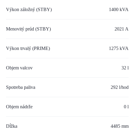
SERVIS A NÁHRADNÉ DIELY
Výkon záložný (STBY)
1400 kVA
PART.CAT.COM
Menovitý prúd (STBY)
2021 A
MÔJSTROJ.SK
AKCIOVÉ PONUKY
Výkon trvalý (PRIME)
1275 kVA
Objem valcov
O NÁS
32 l
TLAČOVÉ CENTRUM
Spotreba paliva
292 l/hod
Z SHOP
Objem nádrže
0 l
KARIÉRA
KONTAKTY
Dĺžka
4485 mm