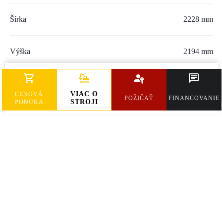
Šírka
2228 mm
Výška
2194 mm
Hmotnosť
8099 kg
VIAC O
CENOVÁ
POŽIČAŤ
FINANCOVANIE
STROJI
PONUKA