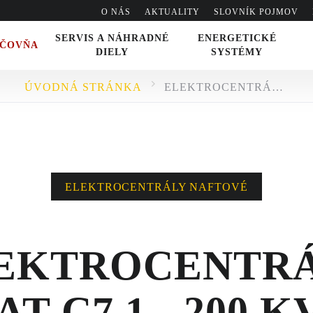
O NÁS
AKTUALITY
SLOVNÍK POJMOV
SERVIS A NÁHRADNÉ
ENERGETICKÉ
IČOVŇA
DIELY
SYSTÉMY
ÚVODNÁ STRÁNKA
ELEKTROCENTRÁLA CAT C7.1 - 200 KVA
VO
ELEKTROCENTRÁLY NAFTOVÉ
EKTROCENTR
AT C7.1 - 200 K