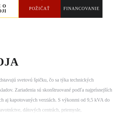
C O
POŽIČAŤ
FINANCOVANIE
OJI
OJA
stavujú svetovú špičku, čo sa týka technických
ladov. Zariadenia sú skonštruované podľa najprísnejších
ých aj kapotovaných verziách. S výkonmi od 9,5 kVA do
votníctve, dátových centrách, priemysle,
níci zo spoločnosti Zeppelin SK nájdu riešenie pre
lektrickej energie všade tam, kde by výpadok spôsobil
 zdravia.