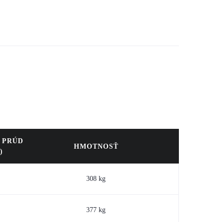
 PRÚD
HMOTNOSŤ
)
308 kg
377 kg