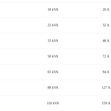
18 kVA
26 A
22 kVA
32 A
33 kVA
48 A
50 kVA
72 A
65 kVA
94 A
88 kVA
127 A
110 kVA
159 A