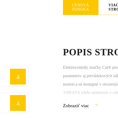
CENOVÁ
VIA
PONUKA
STR
POPIS STR
Elektrocentrály značky Cat® pred
parametrov aj prevádzkových nák
noriem a sú dostupné v otvoren
3100 kVA nájdu uplatnenie v zdra
poľnohospodárstve a inde. Odbor
Zobraziť viac
zaistenie nepretržitej dodávky e
materiálne škody alebo ohrozenie