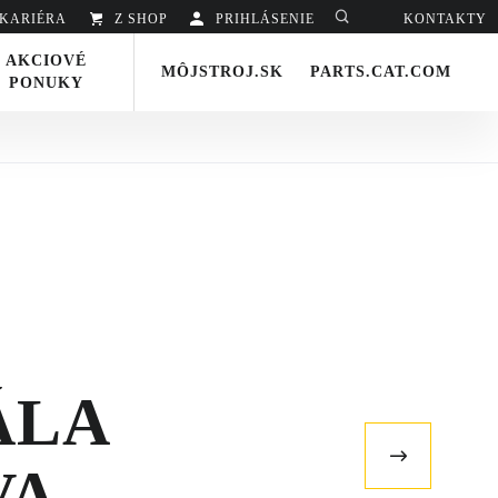
KARIÉRA
Z SHOP
PRIHLÁSENIE
Hladať
KONTAKTY
AKCIOVÉ
MÔJSTROJ.SK
PARTS.CAT.COM
PONUKY
ÁLA
Nasledujúci
článok
VA