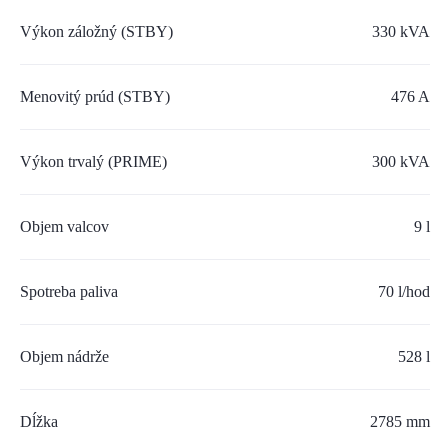
SERVIS A NÁHRADNÉ DIELY
Výkon záložný (STBY)
330 kVA
PART.CAT.COM
Menovitý prúd (STBY)
476 A
MÔJSTROJ.SK
AKCIOVÉ PONUKY
Výkon trvalý (PRIME)
300 kVA
Objem valcov
O NÁS
9 l
TLAČOVÉ CENTRUM
Spotreba paliva
70 l/hod
Z SHOP
Objem nádrže
528 l
KARIÉRA
KONTAKTY
Dĺžka
2785 mm