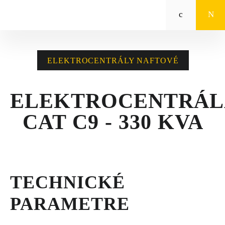
Zeppelin
STROJE CAT®
ELEKTROCENTRÁLY NAFTOVÉ
STROJE PRE
POĽNOHOSPODÁRSTVO
ELEKTROCENTRÁL
MALÁ MECHANIZÁCIA
CAT C9 - 330 KVA
ENERGETICKÉ SYSTÉMY
TRACTO
TECHNICKÉ
POŽIČOVŇA
PARAMETRE
POUŽITÉ STROJE