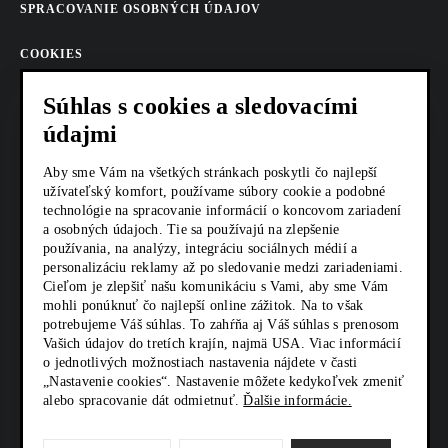
SPRACOVANIE OSOBNÝCH ÚDAJOV
COOKIES
AKTUALITY
Súhlas s cookies a sledovacími
údajmi
KARIÉRA
Aby sme Vám na všetkých stránkach poskytli čo najlepší
Z SHOP
užívateľský komfort, používame súbory cookie a podobné
technológie na spracovanie informácií o koncovom zariadení
a osobných údajoch. Tie sa používajú na zlepšenie
KONTAKTY
používania, na analýzy, integráciu sociálnych médií a
personalizáciu reklamy až po sledovanie medzi zariadeniami.
Cieľom je zlepšiť našu komunikáciu s Vami, aby sme Vám
SOCIÁLNE SIETE
mohli ponúknuť čo najlepší online zážitok. Na to však
potrebujeme Váš súhlas. To zahŕňa aj Váš súhlas s prenosom
Vašich údajov do tretích krajín, najmä USA. Viac informácií
o jednotlivých možnostiach nastavenia nájdete v časti
„Nastavenie cookies“. Nastavenie môžete kedykoľvek zmeniť
alebo spracovanie dát odmietnuť.
Ďalšie informácie.