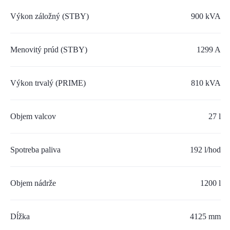
SERVIS A NÁHRADNÉ DIELY
Výkon záložný (STBY)
900 kVA
PART.CAT.COM
Menovitý prúd (STBY)
1299 A
MÔJSTROJ.SK
AKCIOVÉ PONUKY
Výkon trvalý (PRIME)
810 kVA
Objem valcov
O NÁS
27 l
TLAČOVÉ CENTRUM
Spotreba paliva
192 l/hod
Z SHOP
Objem nádrže
1200 l
KARIÉRA
KONTAKTY
Dĺžka
4125 mm