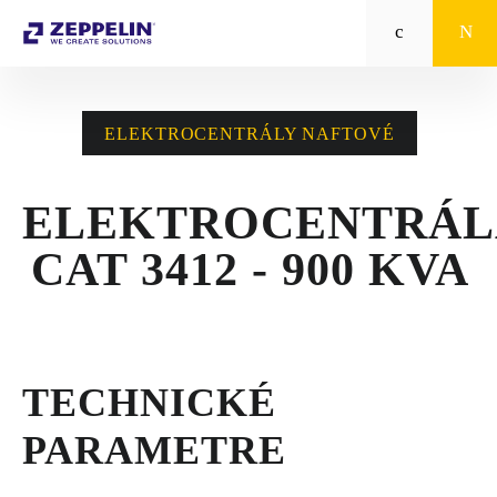
Zeppelin
STROJE CAT®
ELEKTROCENTRÁLY NAFTOVÉ
STROJE PRE
POĽNOHOSPODÁRSTVO
ELEKTROCENTRÁL
MALÁ MECHANIZÁCIA
CAT 3412 - 900 KVA
ENERGETICKÉ SYSTÉMY
TRACTO
TECHNICKÉ
POŽIČOVŇA
PARAMETRE
POUŽITÉ STROJE