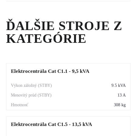
Odborníci zo spoločnosti Zeppelin SK nájdu riešenie pre
zaistenie nepretržitej dodávky elektrickej energie všade tam, kde
by výpadok spôsobil materiálne škody alebo ohrozenie zdravia.
ĎALŠIE STROJE Z
KATEGÓRIE
Elektrocentrála Cat C1.1 - 9,5 kVA
9.5 kVA
13 A
308 kg
Elektrocentrála Cat C1.5 - 13,5 kVA