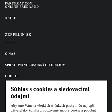
PARTS.CAT.COM
ONLINE PREDAJ ND
AKCIE
ZEPPELIN SK
O NÁS
SPRACOVANIE OSOBNÝCH ÚDAJOV
COOKIES
AKTUALITY
Súhlas s cookies a sledovacími
údajmi
KARIÉRA
Aby sme Vám na všetkých stránkach poskytli čo najlepší
Z SHOP
užívateľský komfort, používame súbory cookie a podobné