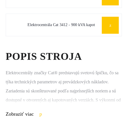
Elektrocentrála Cat 3412 - 900 kVA kapot
POPIS STROJA
Elektrocentrály značky Cat® predstavujú svetovú špičku, čo sa
týka technických parametrov aj prevádzkových nákladov.
Zariadenia sú skonštruované podľa najprísnejších noriem a sú
dostupné v otvorených aj kapotovaných verziách. S výkonmi od
9,5 kVA do 3100 kVA nájdu uplatnenie v zdravotníctve,
Zobraziť viac
dátových centrách, priemysle, poľnohospodárstve a inde.