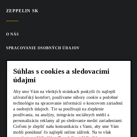
ZEPPELIN SK
O NÁS
SPRACOVANIE OSOBNÝCH ÚDAJOV
COOKIES
Súhlas s cookies a sledovacími
AKTUALITY
údajmi
KARIÉRA
Aby sme Vám na všetkých stránkach poskytli čo najlepší
užívateľský komfort, používame súbory cookie a podobné
Z SHOP
technológie na spracovanie informácií o koncovom zariadení
a osobných údajoch. Tie sa používajú na zlepšenie
používania, na analýzy, integráciu sociálnych médií a
KONTAKTY
personalizáciu reklamy až po sledovanie medzi zariadeniami.
Cieľom je zlepšiť našu komunikáciu s Vami, aby sme Vám
mohli ponúknuť čo najlepší online zážitok. Na to však