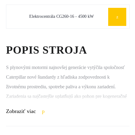
Elektrocentrála CG260-16 - 4500 kW
POPIS STROJA
S plynovými motormi najnovšej generácie vytýčila spoločnosť
Caterpillar nové štandardy z hľadiska zodpovednosti k
životnému prostrediu, spotrebe paliva a výkonu zariadení.
Zariadenia sa najčastejšie uplatňujú ako pohon pre kogeneračné
jednotky. Vybrané motory Cat® môžu spaľovať nízkovýhrevné
Zobraziť viac
plyny z čističiek odpadových vôd či skládok odpadu alebo plyny
vznikajúce ako druhotný produkt pri ťažbe surovín.