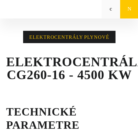
Zeppelin
STROJE CAT®
ELEKTROCENTRÁLY PLYNOVÉ
STROJE PRE
POĽNOHOSPODÁRSTVO
ELEKTROCENTRÁL
MALÁ MECHANIZÁCIA
CG260-16 - 4500 KW
ENERGETICKÉ SYSTÉMY
TRACTO
TECHNICKÉ
POŽIČOVŇA
PARAMETRE
POUŽITÉ STROJE