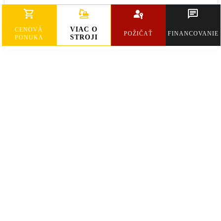
Hmotnosť
51400 kg
VIAC O
CENOVÁ
POŽIČAŤ
FINANCOVANIE
STROJI
PONUKA