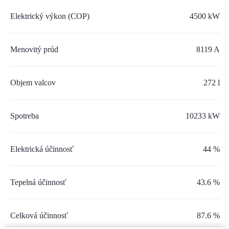
SERVIS A NÁHRADNÉ DIELY
Elektrický výkon (COP)
4500 kW
PART.CAT.COM
Menovitý prúd
8119 A
MÔJSTROJ.SK
AKCIOVÉ PONUKY
Objem valcov
272 l
Spotreba
O NÁS
10233 kW
TLAČOVÉ CENTRUM
Elektrická účinnosť
44 %
Z SHOP
Tepelná účinnosť
43.6 %
KARIÉRA
KONTAKTY
Celková účinnosť
87.6 %