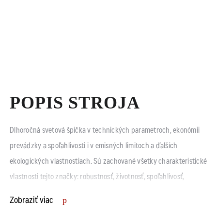
POPIS STROJA
Dlhoročná svetová špička v technických parametroch, ekonómii
prevádzky a spoľahlivosti i v emisných limitoch a ďalších
ekologických vlastnostiach. Sú zachované všetky charakteristické
vlastnosti tejto značky: robustnosť, životnosť, spoľahlivosť,
trvanlivosť a dlhodobá stabilita výkonu. Výkonový rozsah od 300
Zobraziť viac
kVA až do 3100 kVA predurčuje tieto stroje k zabezpečenému