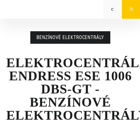
Zeppelin
STROJE CAT®
BENZÍNOVÉ ELEKTROCENTRÁLY
STROJE PRE POĽNOHOSPODÁRSTVO
MALÁ MECHANIZÁCIA
ELEKTROCENTRÁL
ENDRESS ESE 1006
ENERGETICKÉ SYSTÉMY
DBS-GT -
TRACTO
BENZÍNOVÉ
POŽIČOVŇA
ELEKTROCENTRÁL
POUŽITÉ STROJE
SERVIS A NÁHRADNÉ DIELY