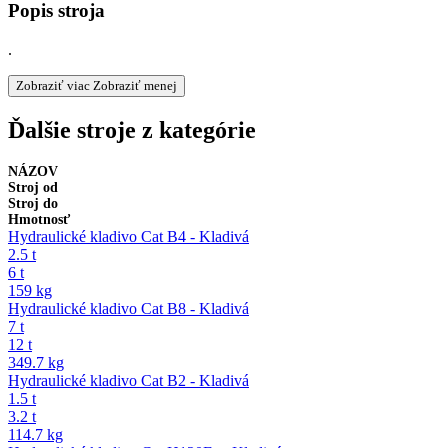
Popis stroja
.
Zobraziť viac
Zobraziť menej
Ďalšie stroje z kategórie
NÁZOV
Stroj od
Stroj do
Hmotnosť
Hydraulické kladivo Cat B4 - Kladivá
2.5 t
6 t
159 kg
Hydraulické kladivo Cat B8 - Kladivá
7 t
12 t
349.7 kg
Hydraulické kladivo Cat B2 - Kladivá
1.5 t
3.2 t
114.7 kg