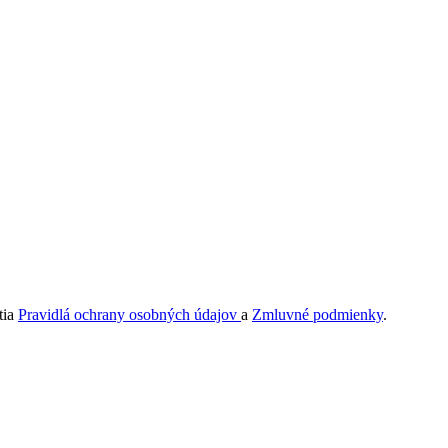
tia
Pravidlá ochrany osobných údajov
a
Zmluvné podmienky
.