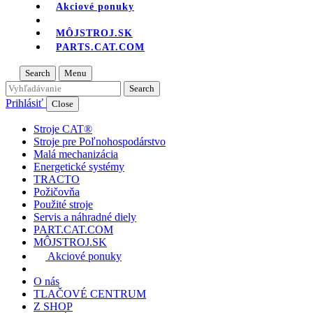
Akciové ponuky
MÔJSTROJ.SK
PARTS.CAT.COM
Search
Menu
Prihlásiť
Close
Stroje CAT®
Stroje pre Poľnohospodárstvo
Malá mechanizácia
Energetické systémy
TRACTO
Požičovňa
Použité stroje
Servis a náhradné diely
PART.CAT.COM
MÔJSTROJ.SK
Akciové ponuky
O nás
TLAČOVÉ CENTRUM
Z SHOP