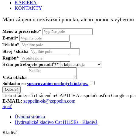
KARIÉRA
KONTAKTY
Mám záujem o nezáväznú ponuku, alebo pomoc s výberom
Meno a priezvisko*
E-mail*
Telefón*
Stroj / služba
Región*
S čím potrebujete poradiť?*
Vaša otázka
Súhlasím so
spracovaním osobných údajov.
Tieto stránky sú chránené reCAPTCHA a spoločnosťou Google a pla
E-MAIL:
zeppelin-sk@zeppelin.com
Späť
Úvodná stránka
Hydraulické kladivo Cat H115Es - Kladivá
Kladivá