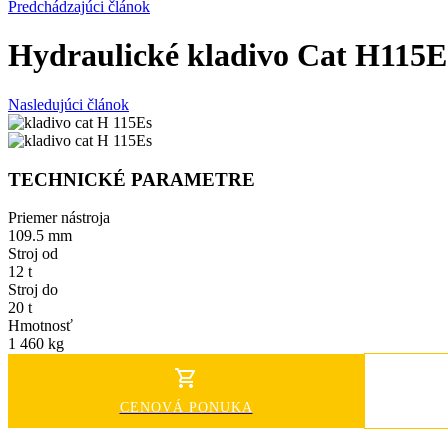
Predchádzajúci článok
Hydraulické kladivo Cat H115E
Nasledujúci článok
TECHNICKÉ PARAMETRE
Priemer nástroja
109.5 mm
Stroj od
12 t
Stroj do
20 t
Hmotnosť
1 460 kg
CENOVÁ PONUKA