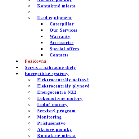
Kontaktné miesta
Used equipment
Caterpillar
Our Services
Warranty
Accessories
Special offers
Contacts
Požičovňa
Servis a náhradné diely
Energetické systémy
Elektrocentrály naftové
Elektrocentrály plynové
Energocentrá NZ2
Lokomotívne motory
Lodné motory
Servisný program
Monitoring
Príslušenstvo
Akciové ponuky
Kontaktné miesta