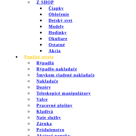
Z SHOP
Čiapky
Oblečenie
Detský svet
Modely
Hodinky
Okuliare
Ostatné
Akcia
Použité stroje
Rýpadlá
Rýpadlo-nakladače
Šmykom riadené nakladače
Nakladače
Dozéry
Teleskopicé manipulátory
Valce
Pracovné plošiny
Kladivá
Naše služby
Záruka
Príslušenstvo
Akciové ponuky