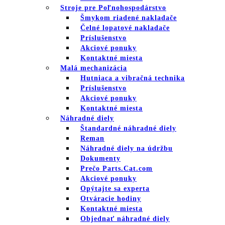
Stroje pre Poľnohospodárstvo
Šmykom riadené nakladače
Čelné lopatové nakladače
Príslušenstvo
Akciové ponuky
Kontaktné miesta
Malá mechanizácia
Hutniaca a vibračná technika
Príslušenstvo
Akciové ponuky
Kontaktné miesta
Náhradné diely
Štandardné náhradné diely
Reman
Náhradné diely na údržbu
Dokumenty
Prečo Parts.Cat.com
Akciové ponuky
Opýtajte sa experta
Otváracie hodiny
Kontaktné miesta
Objednať náhradné diely