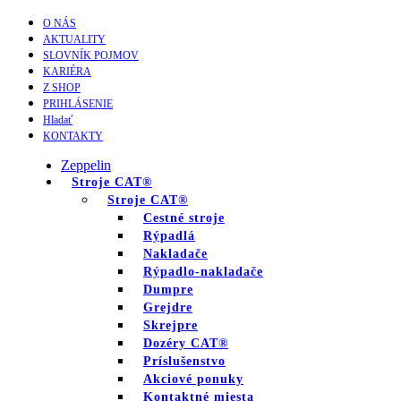
O NÁS
AKTUALITY
SLOVNÍK POJMOV
KARIÉRA
Z SHOP
PRIHLÁSENIE
Hladať
KONTAKTY
Zeppelin
Stroje CAT®
Stroje CAT®
Cestné stroje
Rýpadlá
Nakladače
Rýpadlo-nakladače
Dumpre
Grejdre
Skrejpre
Dozéry CAT®
Príslušenstvo
Akciové ponuky
Kontaktné miesta