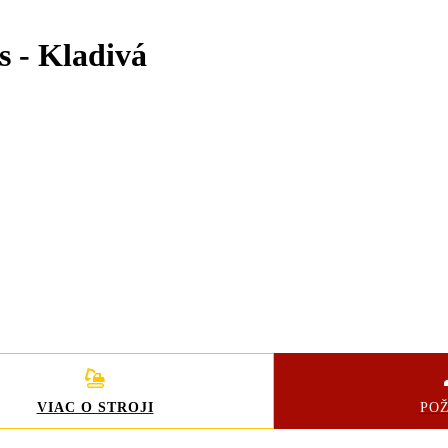
s - Kladivá
VIAC O STROJI
PO