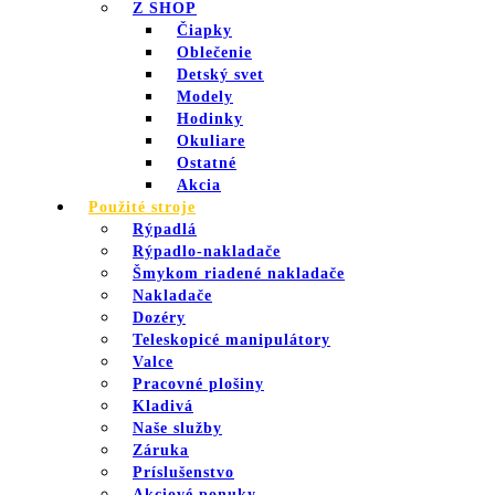
Z SHOP
Čiapky
Oblečenie
Detský svet
Modely
Hodinky
Okuliare
Ostatné
Akcia
Použité stroje
Rýpadlá
Rýpadlo-nakladače
Šmykom riadené nakladače
Nakladače
Dozéry
Teleskopicé manipulátory
Valce
Pracovné plošiny
Kladivá
Naše služby
Záruka
Príslušenstvo
Akciové ponuky