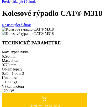
Predchádzajúci článok
Kolesové rýpadlo CAT® M318
Nasledujúci článok
TECHNICKÉ PARAMETRE
Max. rypná hĺbka
6290 mm
Max. dosah
9770 mm
Objem lopaty
0.35 - 1.00 m3
Hmotnosť
19 950 kg
Výkon motora
129 kW
CENOVÁ PONUKA