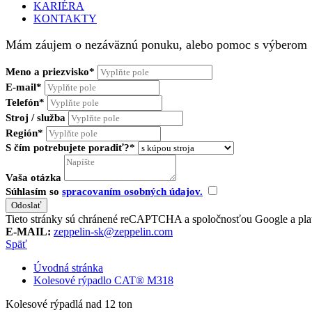
KARIÉRA
KONTAKTY
Mám záujem o nezáväznú ponuku, alebo pomoc s výberom
Meno a priezvisko*
E-mail*
Telefón*
Stroj / služba
Región*
S čím potrebujete poradiť?*
Vaša otázka
Súhlasím so
spracovaním osobných údajov.
Tieto stránky sú chránené reCAPTCHA a spoločnosťou Google a pla
E-MAIL:
zeppelin-sk@zeppelin.com
Späť
Úvodná stránka
Kolesové rýpadlo CAT® M318
Kolesové rýpadlá nad 12 ton