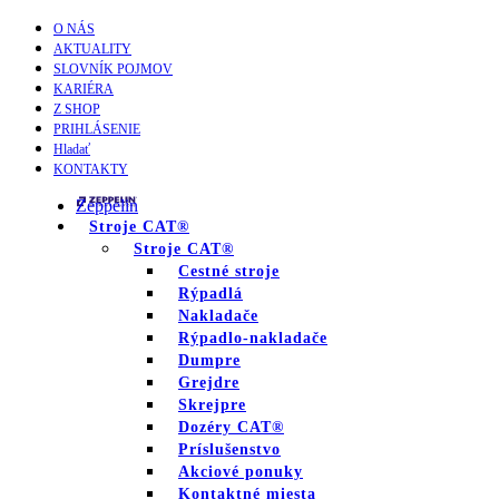
O NÁS
AKTUALITY
SLOVNÍK POJMOV
KARIÉRA
Z SHOP
PRIHLÁSENIE
Hladať
KONTAKTY
Zeppelin
Stroje CAT®
Stroje CAT®
Cestné stroje
Rýpadlá
Nakladače
Rýpadlo-nakladače
Dumpre
Grejdre
Skrejpre
Dozéry CAT®
Príslušenstvo
Akciové ponuky
Kontaktné miesta