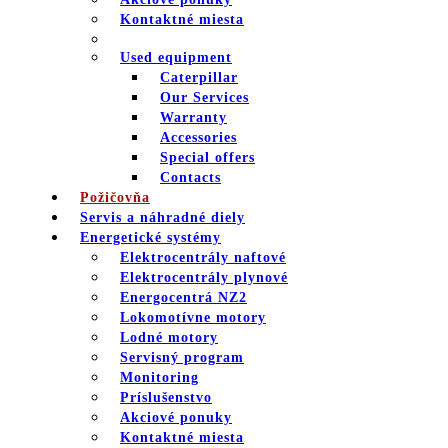
Kontaktné miesta
Used equipment
Caterpillar
Our Services
Warranty
Accessories
Special offers
Contacts
Požičovňa
Servis a náhradné diely
Energetické systémy
Elektrocentrály naftové
Elektrocentrály plynové
Energocentrá NZ2
Lokomotívne motory
Lodné motory
Servisný program
Monitoring
Príslušenstvo
Akciové ponuky
Kontaktné miesta