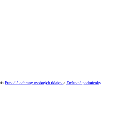
tia
Pravidlá ochrany osobných údajov
a
Zmluvné podmienky
.