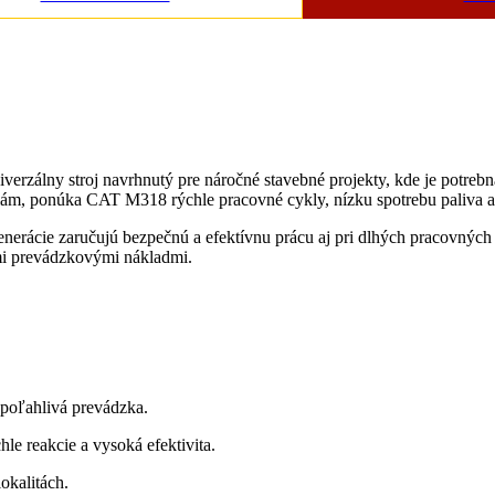
erzálny stroj navrhnutý pre náročné stavebné projekty, kde je potrebná
ám, ponúka CAT M318 rýchle pracovné cykly, nízku spotrebu paliva a
generácie zaručujú bezpečnú a efektívnu prácu aj pri dlhých pracovných
i prevádzkovými nákladmi.
spoľahlivá prevádzka.
hle reakcie a vysoká efektivita.
okalitách.