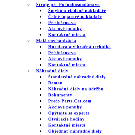
Stroje pre Poľnohospodárstvo
Šmykom riadené nakladače
Čelné lopatové nakladače
Príslušenstvo
Akciové ponuky
Kontaktné miesta
Malá mechanizácia
Hutniaca a vibračná technika
Príslušenstvo
Akciové ponuky
Kontaktné miesta
Náhradné diely
Štandardné náhradné diely
Reman
Náhradné diely na údržbu
Dokumenty
Prečo Parts.Cat.com
Akciové ponuky
Opýtajte sa experta
Otváracie hodiny
Kontaktné miesta
Objednať náhradné diely