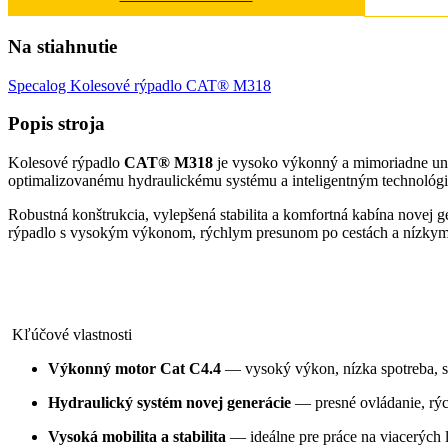
Na stiahnutie
Specalog Kolesové rýpadlo CAT® M318
Popis stroja
Kolesové rýpadlo 
CAT® M318
 je vysoko výkonný a mimoriadne univ
optimalizovanému hydraulickému systému a inteligentným technológi
Robustná konštrukcia, vylepšená stabilita a komfortná kabína novej 
rýpadlo s vysokým výkonom, rýchlym presunom po cestách a nízkym
Kľúčové vlastnosti
Výkonný motor Cat C4.4
 — vysoký výkon, nízka spotreba, 
Hydraulický systém novej generácie
 — presné ovládanie, rýc
Vysoká mobilita a stabilita
 — ideálne pre práce na viacerých l