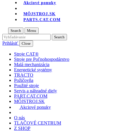
Akciové ponuky
MÔJSTROJ.SK
PARTS.CAT.COM
Search
Menu
Prihlásiť
Close
Stroje CAT®
Stroje pre Poľnohospodárstvo
Malá mechanizácia
Energetické systémy
TRACTO
Požičovňa
Použité stroje
Servis a náhradné diely
PART.CAT.COM
MÔJSTROJ.SK
Akciové ponuky
O nás
TLAČOVÉ CENTRUM
Z SHOP