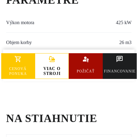
PARAMETRE
SERVIS A NÁHRADNÉ DIELY
PART.CAT.COM
Výkon motora
425 kW
MÔJSTROJ.SK
Objem korby
26 m3
AKCIOVÉ PONUKY
Max. rýchlosť
56 km/h
VIAC O
O NÁS
CENOVÁ
POŽIČAŤ
FINANCOVANIE
STROJI
PONUKA
TLAČOVÉ CENTRUM
Z SHOP
KARIÉRA
NA STIAHNUTIE
KONTAKTY