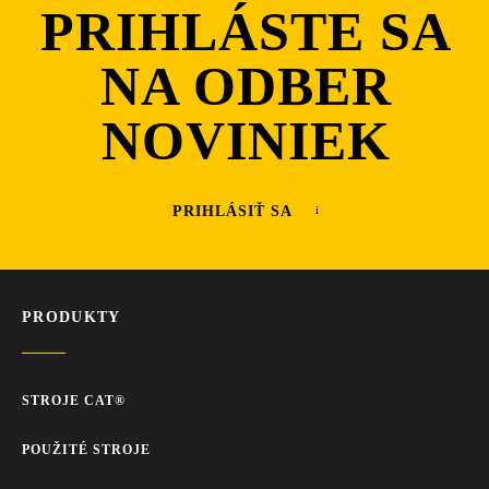
PRIHLÁSTE SA
NA ODBER
NOVINIEK
PRIHLÁSIŤ SA
PRODUKTY
STROJE CAT®
POUŽITÉ STROJE