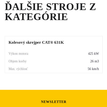
konštrukčných foriem. Hydraulické strmeňové pruženie
ĎALŠIE STROJE Z
absorbuje jazdné nárazy, stabilizuje správanie pri jazde a
KATEGÓRIE
dovoľuje podstatne vyššiu rýchlosť na prepravnej trase.
Kolesový skrejper CAT® 631K
425 kW
26 m3
56 km/h
NEWSLETTER