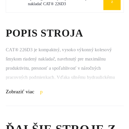
nakladač CAT® 226D3
POPIS STROJA
CAT® 226D3 je kompaktný, vysoko výkonný kolesový 
šmykom riadený nakladač, navrhnutý pre maximálnu 
produktivitu, presnosť a spoľahlivosť v náročných 
pracovných podmienkach. Vďaka silnému hydraulickému 
systému, robustnej konštrukcii a intuitívnemu ovládaniu 
Zobraziť viac
poskytuje tento model ideálnu kombináciu výkonu a efektivity 
pre stavebníctvo, poľnohospodárstvo, komunálne služby aj 
priemyselné prevádzky.