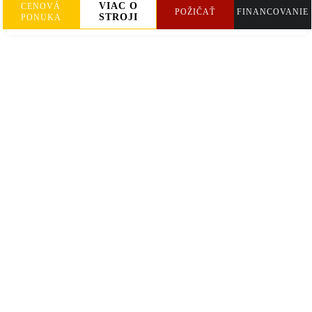
VIAC O
CENOVÁ
POŽIČAŤ
FINANCOVANIE
STROJI
PONUKA