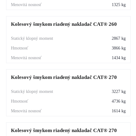
1325 kg
Stavebné práce
 – manipulácia materiálu, terénne úpravy, 
nakladanie
Kolesový šmykom riadený nakladač CAT® 260
Poľnohospodárstvo
 – práca so senom, hnojom, paletami 
či krmivom
2867 kg
Komunálne služby
 – údržba areálov, čistenie, zimná 
3866 kg
údržba
1434 kg
Priemysel
 – manipulácia materiálu, logistika, skladové 
operácie
Kolesový šmykom riadený nakladač CAT® 270
3227 kg
Prečo si vybrať CAT® 226D3?
4736 kg
Tento model je známy svojou dlhou životnosťou, nízkymi 
1614 kg
nákladmi na údržbu a vysokou produktivitou. Vďaka širokej 
ponuke prídavných zariadení dokáže nahradiť viacero strojov 
Kolesový šmykom riadený nakladač CAT® 270