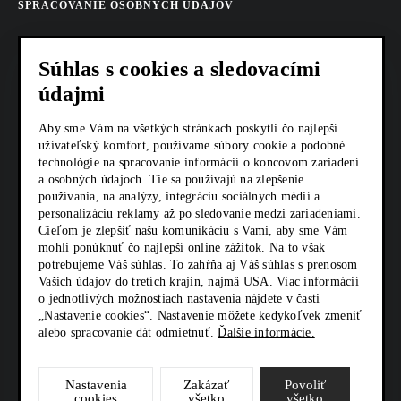
SPRACOVANIE OSOBNÝCH ÚDAJOV
COOKIES
Súhlas s cookies a sledovacími
AKTUALITY
údajmi
KARIÉRA
Aby sme Vám na všetkých stránkach poskytli čo najlepší
užívateľský komfort, používame súbory cookie a podobné
technológie na spracovanie informácií o koncovom zariadení
Z SHOP
a osobných údajoch. Tie sa používajú na zlepšenie
používania, na analýzy, integráciu sociálnych médií a
KONTAKTY
personalizáciu reklamy až po sledovanie medzi zariadeniami.
Cieľom je zlepšiť našu komunikáciu s Vami, aby sme Vám
mohli ponúknuť čo najlepší online zážitok. Na to však
potrebujeme Váš súhlas. To zahŕňa aj Váš súhlas s prenosom
SOCIÁLNE SIETE
Vašich údajov do tretích krajín, najmä USA. Viac informácií
o jednotlivých možnostiach nastavenia nájdete v časti
„Nastavenie cookies“. Nastavenie môžete kedykoľvek zmeniť
alebo spracovanie dát odmietnuť.
Ďalšie informácie.
Nastavenia
Zakázať
Povoliť
cookies
všetko
všetko