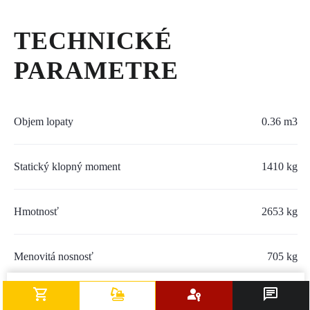
SERVIS A NÁHRADNÉ DIELY
TECHNICKÉ
PART.CAT.COM
PARAMETRE
MÔJSTROJ.SK
AKCIOVÉ PONUKY
Objem lopaty
0.36 m3
O NÁS
Statický klopný moment
1410 kg
TLAČOVÉ CENTRUM
Hmotnosť
2653 kg
Z SHOP
Menovitá nosnosť
KARIÉRA
705 kg
KONTAKTY
Výkon motora
50.1 kW