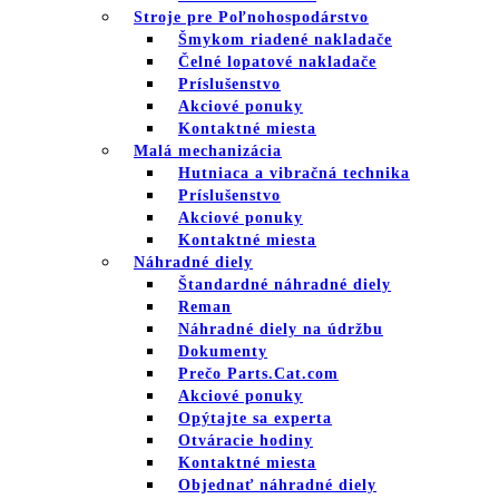
Stroje pre Poľnohospodárstvo
Šmykom riadené nakladače
Čelné lopatové nakladače
Príslušenstvo
Akciové ponuky
Kontaktné miesta
Malá mechanizácia
Hutniaca a vibračná technika
Príslušenstvo
Akciové ponuky
Kontaktné miesta
Náhradné diely
Štandardné náhradné diely
Reman
Náhradné diely na údržbu
Dokumenty
Prečo Parts.Cat.com
Akciové ponuky
Opýtajte sa experta
Otváracie hodiny
Kontaktné miesta
Objednať náhradné diely