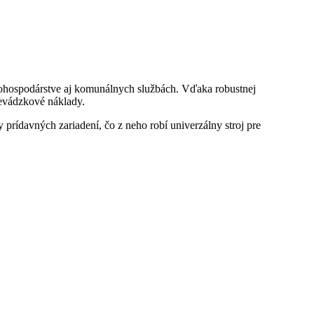
ohospodárstve aj komunálnych službách. Vďaka robustnej 
revádzkové náklady.
ídavných zariadení, čo z neho robí univerzálny stroj pre 