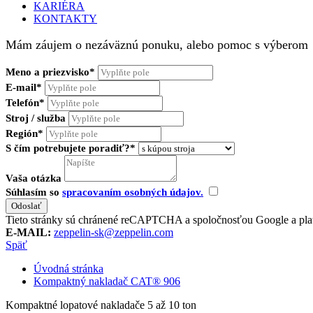
KARIÉRA
KONTAKTY
Mám záujem o nezáväznú ponuku, alebo pomoc s výberom
Meno a priezvisko*
E-mail*
Telefón*
Stroj / služba
Región*
S čím potrebujete poradiť?*
Vaša otázka
Súhlasím so
spracovaním osobných údajov.
Tieto stránky sú chránené reCAPTCHA a spoločnosťou Google a pla
E-MAIL:
zeppelin-sk@zeppelin.com
Späť
Úvodná stránka
Kompaktný nakladač CAT® 906
Kompaktné lopatové nakladače 5 až 10 ton