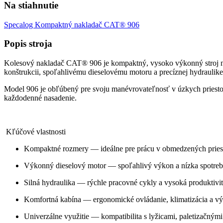
Na stiahnutie
Specalog Kompaktný nakladač CAT® 906
Popis stroja
Kolesový nakladač CAT® 906 je kompaktný, vysoko výkonný stroj nav
konštrukcii, spoľahlivému dieselovému motoru a precíznej hydraulike
Model 906 je obľúbený pre svoju manévrovateľnosť v úzkych priestor
každodenné nasadenie.
Kľúčové vlastnosti
Kompaktné rozmery
 — ideálne pre prácu v obmedzených pries
Výkonný dieselový motor
 — spoľahlivý výkon a nízka spotreb
Silná hydraulika
 — rýchle pracovné cykly a vysoká produktivit
Komfortná kabína
 — ergonomické ovládanie, klimatizácia a v
Univerzálne využitie
 — kompatibilita s lyžicami, paletizačným