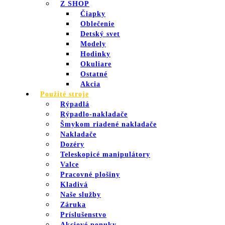
Z SHOP
Čiapky
Oblečenie
Detský svet
Modely
Hodinky
Okuliare
Ostatné
Akcia
Použité stroje
Rýpadlá
Rýpadlo-nakladače
Šmykom riadené nakladače
Nakladače
Dozéry
Teleskopicé manipulátory
Valce
Pracovné plošiny
Kladivá
Naše služby
Záruka
Príslušenstvo
Akciové ponuky