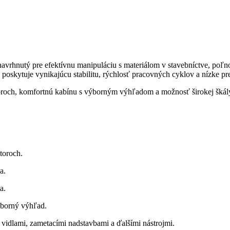
rhnutý pre efektívnu manipuláciu s materiálom v stavebníctve, poľn
 poskytuje vynikajúcu stabilitu, rýchlosť pracovných cyklov a nízke p
och, komfortnú kabínu s výborným výhľadom a možnosť širokej škály pr
toroch.
a.
a.
ýborný výhľad.
i vidlami, zametacími nadstavbami a ďalšími nástrojmi.