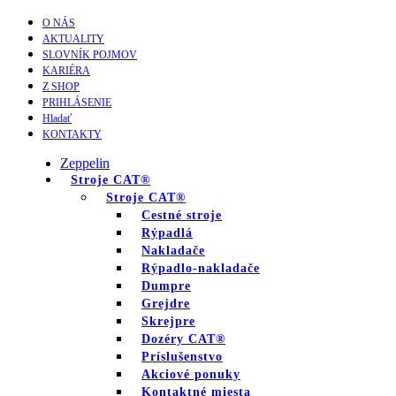
O NÁS
AKTUALITY
SLOVNÍK POJMOV
KARIÉRA
Z SHOP
PRIHLÁSENIE
Hladať
KONTAKTY
Zeppelin
Stroje CAT®
Stroje CAT®
Cestné stroje
Rýpadlá
Nakladače
Rýpadlo-nakladače
Dumpre
Grejdre
Skrejpre
Dozéry CAT®
Príslušenstvo
Akciové ponuky
Kontaktné miesta