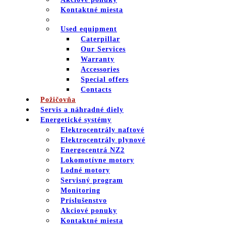
Kontaktné miesta
Used equipment
Caterpillar
Our Services
Warranty
Accessories
Special offers
Contacts
Požičovňa
Servis a náhradné diely
Energetické systémy
Elektrocentrály naftové
Elektrocentrály plynové
Energocentrá NZ2
Lokomotívne motory
Lodné motory
Servisný program
Monitoring
Príslušenstvo
Akciové ponuky
Kontaktné miesta