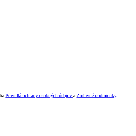
tia
Pravidlá ochrany osobných údajov
a
Zmluvné podmienky
.