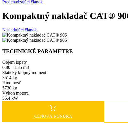
Predchádzajúci článok
Kompaktný nakladač CAT® 90
Nasledujúci článok
TECHNICKÉ PARAMETRE
Objem lopaty
0.80 - 1.35 m3
Statický klopný moment
3514 kg
Hmotnosť
5730 kg
Výkon motora
55.4 kW
CENOVÁ PONUKA