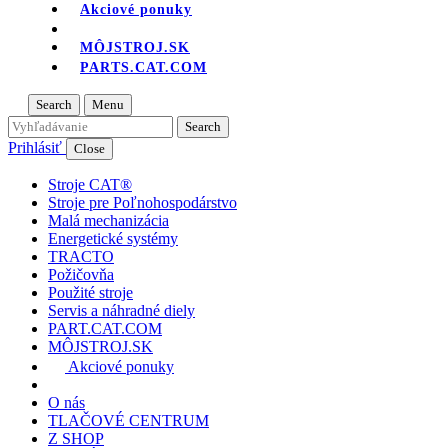
Akciové ponuky
MÔJSTROJ.SK
PARTS.CAT.COM
Search
Menu
Prihlásiť
Close
Stroje CAT®
Stroje pre Poľnohospodárstvo
Malá mechanizácia
Energetické systémy
TRACTO
Požičovňa
Použité stroje
Servis a náhradné diely
PART.CAT.COM
MÔJSTROJ.SK
Akciové ponuky
O nás
TLAČOVÉ CENTRUM
Z SHOP