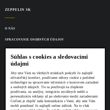
ZEPPELIN SK
O NÁS
SPRACOVANIE OSOBNÝCH ÚDAJOV
COOKIES
Súhlas s cookies a sledovacími
AKTUALITY
údajmi
KARIÉRA
Aby sme Vám na všetkých stránkach poskytli čo najlepší
užívateľský komfort, používame súbory cookie a podobné
technológie na spracovanie informácií o koncovom zariadení
Z SHOP
a osobných údajoch. Tie sa používajú na zlepšenie
používania, na analýzy, integráciu sociálnych médií a
KONTAKTY
personalizáciu reklamy až po sledovanie medzi zariadeniami.
Cieľom je zlepšiť našu komunikáciu s Vami, aby sme Vám
mohli ponúknuť čo najlepší online zážitok. Na to však