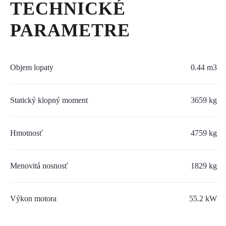
TECHNICKÉ
SERVIS A NÁHRADNÉ DIELY
PARAMETRE
PART.CAT.COM
MÔJSTROJ.SK
Objem lopaty
0.44 m3
AKCIOVÉ PONUKY
Statický klopný moment
3659 kg
O NÁS
Hmotnosť
4759 kg
TLAČOVÉ CENTRUM
Z SHOP
Menovitá nosnosť
1829 kg
KARIÉRA
Výkon motora
55.2 kW
KONTAKTY