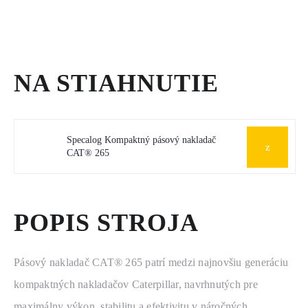
NA STIAHNUTIE
Specalog Kompaktný pásový nakladač
CAT® 265
POPIS STROJA
Pásový nakladač CAT® 265 patrí medzi najnovšiu generáciu
kompaktných nakladačov Caterpillar, navrhnutých pre
maximálny výkon, stabilitu a efektivitu v náročných