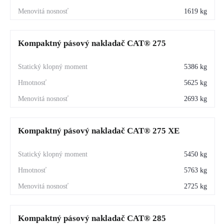
1619 kg
Komfortná kabína
 — ergonomické ovládanie, nízka 
hlučnosť a výborný výhľad pre bezpečnú celodennú 
Kompaktný pásový nakladač CAT® 275
prácu.
Nízke prevádzkové náklady
 — jednoduchá údržba a 
5386 kg
dlhé servisné intervaly.
5625 kg
2693 kg
CAT® 265 je vhodný pre:
Kompaktný pásový nakladač CAT® 275 XE
zemné práce
výkopové práce
5450 kg
manipuláciu s materiálom
5763 kg
úpravu terénu
2725 kg
poľnohospodárstvo
Kompaktný pásový nakladač CAT® 285
Jeho kompaktné rozmery umožňujú efektívnu prácu aj v 