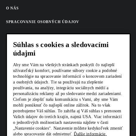
O NÁS
SPRACOVANIE OSOBNÝCH ÚDAJOV
COOKIES
Súhlas s cookies a sledovacími
AKTUALITY
údajmi
KARIÉRA
Aby sme Vám na všetkých stránkach poskytli čo najlepší
užívateľský komfort, používame súbory cookie a podobné
technológie na spracovanie informácií o koncovom zariadení
Z SHOP
a osobných údajoch. Tie sa používajú na zlepšenie
používania, na analýzy, integráciu sociálnych médií a
KONTAKTY
personalizáciu reklamy až po sledovanie medzi zariadeniami.
Cieľom je zlepšiť našu komunikáciu s Vami, aby sme Vám
mohli ponúknuť čo najlepší online zážitok. Na to však
SOCIÁLNE SIETE
potrebujeme Váš súhlas. To zahŕňa aj Váš súhlas s prenosom
Vašich údajov do tretích krajín, najmä USA. Viac informácií
o jednotlivých možnostiach nastavenia nájdete v časti
„Nastavenie cookies“. Nastavenie môžete kedykoľvek zmeniť
alebo spracovanie dát odmietnuť.
Ďalšie informácie.