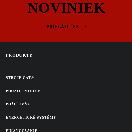
NOVINIEK
mulčovanie svahov a ťažko dostupných miest
TECHNICKÉ
PRIHLÁSIŤ SA
INFORMÁCIE
(STRUČNE)
PRODUKTY
Model:
Cat HM810
STROJE CAT®
Typ:
hydraulický mulčovač
Max. priemer mulčovaného materiálu:
~20 cm
POUŽITÉ STROJE
Určenie:
vegetácia, dreviny, krovia
POŽIČOVŇA
Nosič:
pásové rýpadlo Caterpillar (vybrané modely)
ENERGETICKÉ SYSTÉMY
FINANCOVANIE