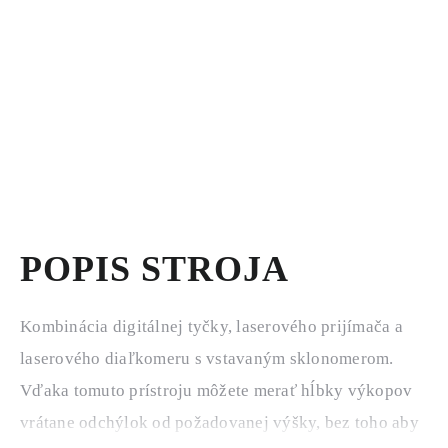
POPIS STROJA
Kombinácia digitálnej tyčky, laserového prijímača a
laserového
diaľkomeru s vstavaným sklonomerom.
Vďaka tomuto prístroju môžete
merať hĺbky výkopov
vrátane odchýlok od požadovanej výšky, bez toho
aby