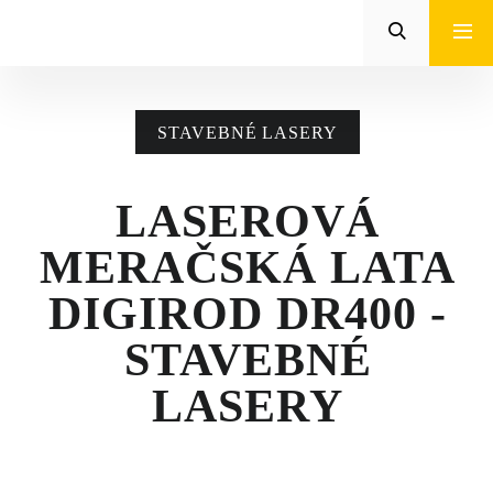
Zeppelin
STROJE CAT®
STAVEBNÉ LASERY
STROJE PRE
POĽNOHOSPODÁRSTVO
LASEROVÁ
MALÁ MECHANIZÁCIA
MERAČSKÁ LATA
ENERGETICKÉ SYSTÉMY
DIGIROD DR400 -
TRACTO
STAVEBNÉ
LASERY
POŽIČOVŇA
POUŽITÉ STROJE