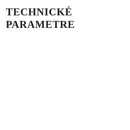
SERVIS A NÁHRADNÉ DIELY
TECHNICKÉ
PART.CAT.COM
PARAMETRE
MÔJSTROJ.SK
AKCIOVÉ PONUKY
O NÁS
TLAČOVÉ CENTRUM
Z SHOP
KARIÉRA
KONTAKTY