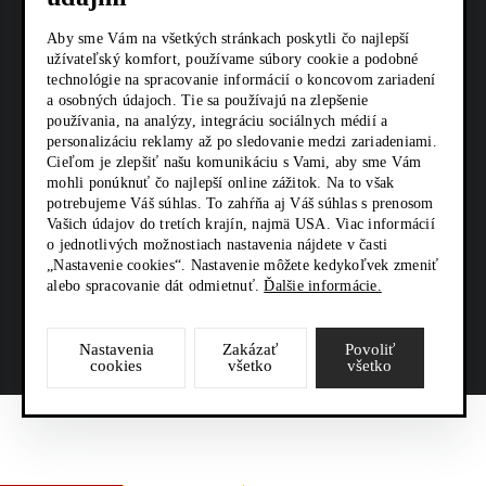
Aby sme Vám na všetkých stránkach poskytli čo najlepší
KARIÉRA
užívateľský komfort, používame súbory cookie a podobné
technológie na spracovanie informácií o koncovom zariadení
Z SHOP
a osobných údajoch. Tie sa používajú na zlepšenie
používania, na analýzy, integráciu sociálnych médií a
KONTAKTY
personalizáciu reklamy až po sledovanie medzi zariadeniami.
Cieľom je zlepšiť našu komunikáciu s Vami, aby sme Vám
mohli ponúknuť čo najlepší online zážitok. Na to však
potrebujeme Váš súhlas. To zahŕňa aj Váš súhlas s prenosom
SOCIÁLNE SIETE
Vašich údajov do tretích krajín, najmä USA. Viac informácií
o jednotlivých možnostiach nastavenia nájdete v časti
„Nastavenie cookies“. Nastavenie môžete kedykoľvek zmeniť
alebo spracovanie dát odmietnuť.
Ďalšie informácie.
Nastavenia
Zakázať
Povoliť
cookies
všetko
všetko
Zeppelin
VIAC O
CENOVÁ
POŽIČAŤ
FINANCOVANIE
STROJI
PONUKA