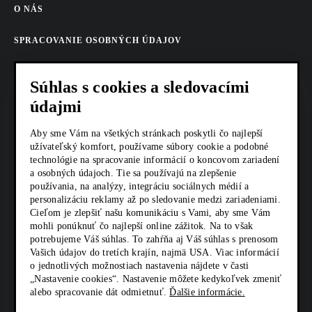
O NÁS
SPRACOVANIE OSOBNÝCH ÚDAJOV
COOKIES
Súhlas s cookies a sledovacími
údajmi
AKTUALITY
Aby sme Vám na všetkých stránkach poskytli čo najlepší
KARIÉRA
užívateľský komfort, používame súbory cookie a podobné
technológie na spracovanie informácií o koncovom zariadení
Z SHOP
a osobných údajoch. Tie sa používajú na zlepšenie
používania, na analýzy, integráciu sociálnych médií a
KONTAKTY
personalizáciu reklamy až po sledovanie medzi zariadeniami.
Cieľom je zlepšiť našu komunikáciu s Vami, aby sme Vám
mohli ponúknuť čo najlepší online zážitok. Na to však
potrebujeme Váš súhlas. To zahŕňa aj Váš súhlas s prenosom
SOCIÁLNE SIETE
Vašich údajov do tretích krajín, najmä USA. Viac informácií
o jednotlivých možnostiach nastavenia nájdete v časti
„Nastavenie cookies“. Nastavenie môžete kedykoľvek zmeniť
alebo spracovanie dát odmietnuť.
Ďalšie informácie.