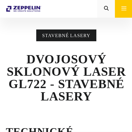
Zeppelin
STROJE CAT®
STAVEBNÉ LASERY
STROJE PRE
POĽNOHOSPODÁRSTVO
DVOJOSOVÝ
MALÁ MECHANIZÁCIA
SKLONOVÝ LASER
ENERGETICKÉ SYSTÉMY
GL722 - STAVEBNÉ
TRACTO
LASERY
POŽIČOVŇA
POUŽITÉ STROJE
TECHNICKÉ