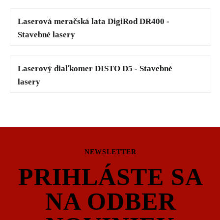
Laserová meračská lata DigiRod DR400 -
Stavebné lasery
Laserový diaľkomer DISTO D5 - Stavebné
lasery
NEWSLETTER
PRIHLÁSTE SA
NA ODBER