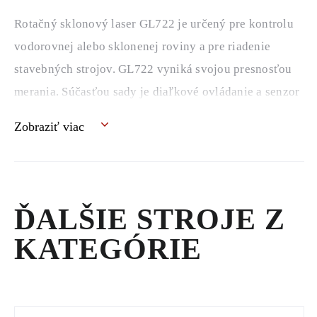
Rotačný sklonový laser GL722 je určený pre kontrolu
vodorovnej alebo
sklonenej roviny a pre riadenie
stavebných strojov. GL722 vyniká svojou
presnosťou
merania. Súčasťou sady je diaľkové ovládanie a senzor
CR600
s magnetickou konzolou, ktorú je možné
Zobraziť viac
umiestniť na rameno rýpadla.
ĎALŠIE STROJE Z
KATEGÓRIE