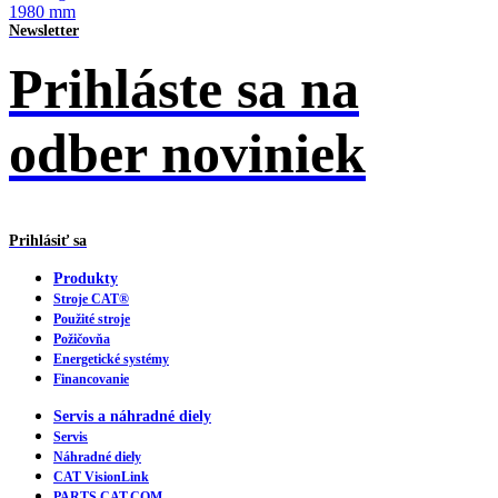
1980 mm
Newsletter
Prihláste sa na
odber noviniek
Prihlásiť sa
Produkty
Stroje CAT®
Použité stroje
Požičovňa
Energetické systémy
Financovanie
Servis a náhradné diely
Servis
Náhradné diely
CAT VisionLink
PARTS.CAT.COM