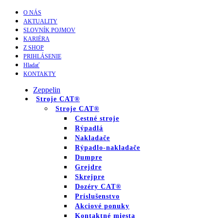
O NÁS
AKTUALITY
SLOVNÍK POJMOV
KARIÉRA
Z SHOP
PRIHLÁSENIE
Hladať
KONTAKTY
Zeppelin
Stroje CAT®
Stroje CAT®
Cestné stroje
Rýpadlá
Nakladače
Rýpadlo-nakladače
Dumpre
Grejdre
Skrejpre
Dozéry CAT®
Príslušenstvo
Akciové ponuky
Kontaktné miesta