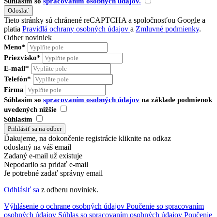
Súhlasím so
spracovaním osobných údajov.
Tieto stránky sú chránené reCAPTCHA a spoločnosťou Google a
platia
Pravidlá ochrany osobných údajov
a
Zmluvné podmienky
.
Odber noviniek
Meno*
Priezvisko*
E-mail*
Telefón*
Firma
Súhlasím so
spracovaním osobných údajov
na základe podmienok
uvedených nižšie
Súhlasím
Ďakujeme, na dokončenie registrácie kliknite na odkaz
odoslaný na váš email
Zadaný e-mail už existuje
Nepodarilo sa pridať e-mail
Je potrebné zadať správny email
Odhlásiť sa
z odberu noviniek.
Výhlásenie o ochrane osobných údajov
Poučenie so spracovaním
osobných údajov
Súhlas so spracovaním osobných údajov
Poučenie