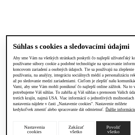
Súhlas s cookies a sledovacími údajmi
Aby sme Vám na všetkých stránkach poskytli čo najlepší užívateľský k
používame súbory cookie a podobné technológie na spracovanie inform
koncovom zariadení a osobných údajoch. Tie sa používajú na zlepšenie
používania, na analýzy, integráciu sociálnych médií a personalizáciu r
až po sledovanie medzi zariadeniami. Cieľom je zlepšiť našu komuniká
Vami, aby sme Vám mohli ponúknuť čo najlepší online zážitok. Na to 
potrebujeme Váš súhlas. To zahŕňa aj Váš súhlas s prenosom Vašich úd
tretích krajín, najmä USA. Viac informácií o jednotlivých možnostiach
nastavenia nájdete v časti „Nastavenie cookies“. Nastavenie môžete
kedykoľvek zmeniť alebo spracovanie dát odmietnuť.
Ďalšie informáci
Nastavenia
Zakázať
Povoliť
cookies
všetko
všetko