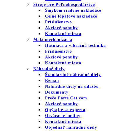
Stroje pre Poľnohospodárstvo
Šmykom riadené nakladače
Čelné lopatové nakladače
Príslušenstvo
Akciové ponuky
Kontaktné miesta
Malá mechanizácia
Hutniaca a vibračná technika
Príslušenstvo
Akciové ponuky
Kontaktné miesta
Náhradné diely
Štandardné náhradné diely
Reman
Náhradné diely na údržbu
Dokumenty
Prečo Parts.Cat.com
Akciové ponuky
Opýtajte sa experta
Otváracie hodiny
Kontaktné miesta
Objednať náhradné diely