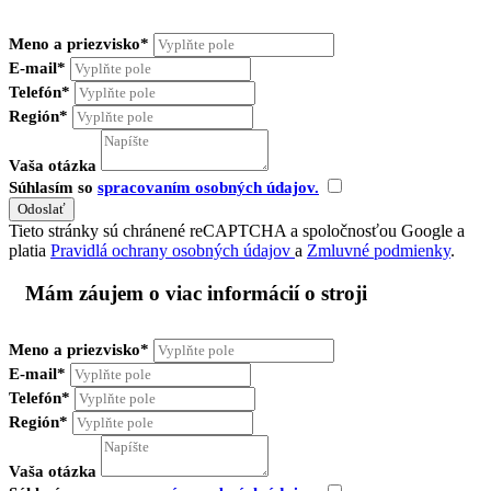
Meno a priezvisko*
E-mail*
Telefón*
Región*
Vaša otázka
Súhlasím so
spracovaním osobných údajov.
Tieto stránky sú chránené reCAPTCHA a spoločnosťou Google a
platia
Pravidlá ochrany osobných údajov
a
Zmluvné podmienky
.
Mám záujem o viac informácií o stroji
Meno a priezvisko*
E-mail*
Telefón*
Región*
Vaša otázka