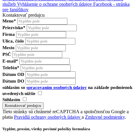
služieb
Vyhlásenie o ochrane osobných údajov Facebook - stránka
pre fanúšikov
Kontaktovať predajcu
Meno*
Priezvisko*
Firma
Ulica, číslo
Mesto
PSČ
E-mail*
Telefón*
Dátum OD
Dátum DO
súhlasím so
spracovaním osobných údajov
na základe podmienok
uvedených nižšie
Súhlasím
Tieto stránky sú chránené reCAPTCHA a spoločnosťou Google a
platia
Pravidlá ochrany osobných údajov
a
Zmluvné podmienky
.
Vyplňte, prosím, všetky povinné položky formulára