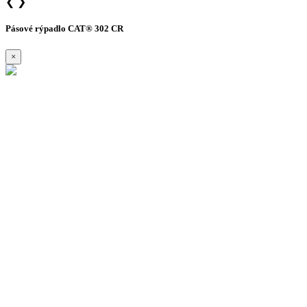
❮
❯
Pásové rýpadlo CAT® 302 CR
×