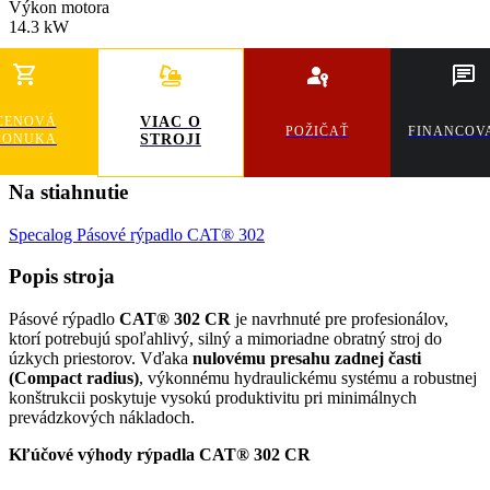
Výkon motora
14.3 kW
CENOVÁ
VIAC O
POŽIČAŤ
FINANCOV
PONUKA
STROJI
Na stiahnutie
Specalog Pásové rýpadlo CAT® 302
Popis stroja
Pásové rýpadlo 
CAT® 302 CR
 je navrhnuté pre profesionálov, 
ktorí potrebujú spoľahlivý, silný a mimoriadne obratný stroj do 
úzkych priestorov. Vďaka 
nulovému presahu zadnej časti 
(Compact radius)
, výkonnému hydraulickému systému a robustnej 
konštrukcii poskytuje vysokú produktivitu pri minimálnych 
prevádzkových nákladoch.
Kľúčové výhody rýpadla CAT® 302 CR