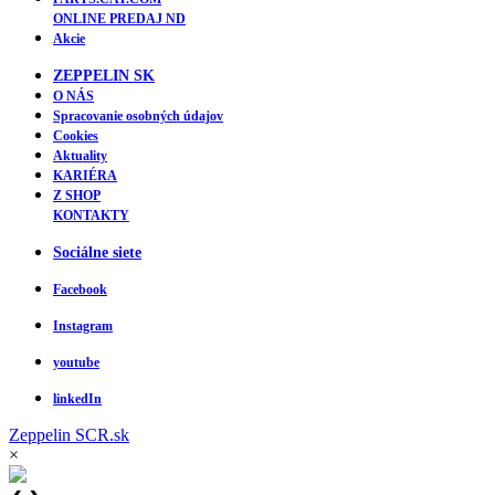
ONLINE PREDAJ ND
Akcie
ZEPPELIN SK
O NÁS
Spracovanie osobných údajov
Cookies
Aktuality
KARIÉRA
Z SHOP
KONTAKTY
Sociálne siete
Facebook
Instagram
youtube
linkedIn
Zeppelin
SCR.sk
×