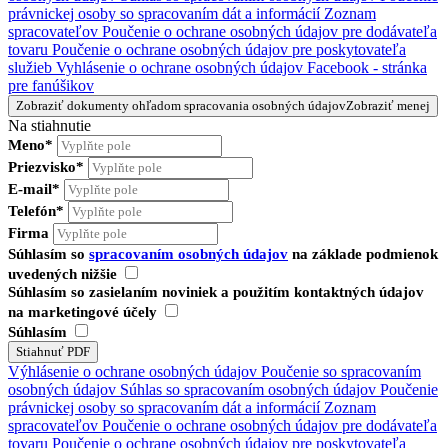
právnickej osoby so spracovaním dát a informácií
Zoznam
spracovateľov
Poučenie o ochrane osobných údajov pre dodávateľa
tovaru
Poučenie o ochrane osobných údajov pre poskytovateľa
služieb
Vyhlásenie o ochrane osobných údajov Facebook - stránka
pre fanúšikov
Zobraziť dokumenty ohľadom spracovania osobných údajov
Zobraziť menej
Na stiahnutie
Meno*
Priezvisko*
E-mail*
Telefón*
Firma
Súhlasím so
spracovaním osobných údajov
na základe podmienok
uvedených nižšie
Súhlasím so zasielaním noviniek a použitím kontaktných údajov
na marketingové účely
Súhlasím
Výhlásenie o ochrane osobných údajov
Poučenie so spracovaním
osobných údajov
Súhlas so spracovaním osobných údajov
Poučenie
právnickej osoby so spracovaním dát a informácií
Zoznam
spracovateľov
Poučenie o ochrane osobných údajov pre dodávateľa
tovaru
Poučenie o ochrane osobných údajov pre poskytovateľa