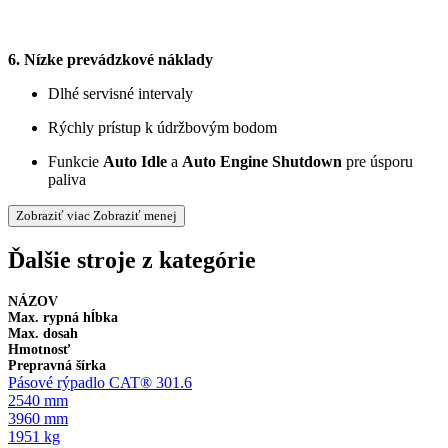
6. Nízke prevádzkové náklady
Dlhé servisné intervaly
Rýchly prístup k údržbovým bodom
Funkcie 
Auto Idle
 a 
Auto Engine Shutdown
 pre úsporu 
paliva
Zobraziť viac
Zobraziť menej
Ďalšie stroje z kategórie
NÁZOV
Max. rypná hĺbka
Max. dosah
Hmotnosť
Prepravná šírka
Pásové rýpadlo CAT® 301.6
2540 mm
3960 mm
1951 kg