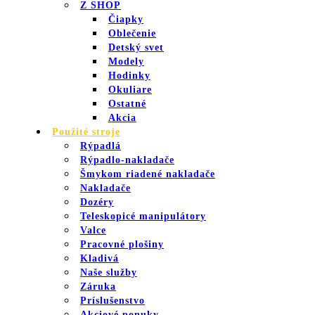
Z SHOP
Čiapky
Oblečenie
Detský svet
Modely
Hodinky
Okuliare
Ostatné
Akcia
Použité stroje
Rýpadlá
Rýpadlo-nakladače
Šmykom riadené nakladače
Nakladače
Dozéry
Teleskopicé manipulátory
Valce
Pracovné plošiny
Kladivá
Naše služby
Záruka
Príslušenstvo
Akciové ponuky