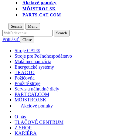
Akciové ponuky
MÔJSTROJ.SK
PARTS.CAT.COM
Search
Menu
Prihlásiť
Close
Stroje CAT®
Stroje pre Poľnohospodárstvo
Malá mechanizácia
Energetické systémy
TRACTO
Požičovňa
Použité stroje
Servis a náhradné diely
PART.CAT.COM
MÔJSTROJ.SK
Akciové ponuky
O nás
TLAČOVÉ CENTRUM
Z SHOP
KARIÉRA