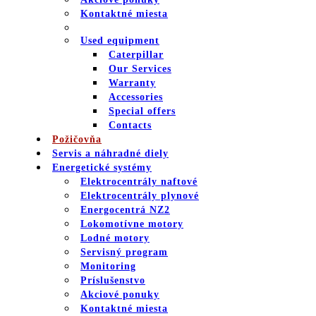
Kontaktné miesta
Used equipment
Caterpillar
Our Services
Warranty
Accessories
Special offers
Contacts
Požičovňa
Servis a náhradné diely
Energetické systémy
Elektrocentrály naftové
Elektrocentrály plynové
Energocentrá NZ2
Lokomotívne motory
Lodné motory
Servisný program
Monitoring
Príslušenstvo
Akciové ponuky
Kontaktné miesta