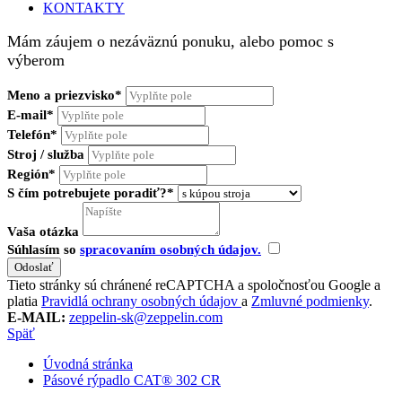
KONTAKTY
Mám záujem o nezáväznú ponuku, alebo pomoc s
výberom
Meno a priezvisko*
E-mail*
Telefón*
Stroj / služba
Región*
S čím potrebujete poradiť?*
Vaša otázka
Súhlasím so
spracovaním osobných údajov.
Tieto stránky sú chránené reCAPTCHA a spoločnosťou Google a
platia
Pravidlá ochrany osobných údajov
a
Zmluvné podmienky
.
E-MAIL:
zeppelin-sk@zeppelin.com
Späť
Úvodná stránka
Pásové rýpadlo CAT® 302 CR