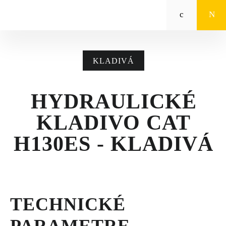
Zeppelin
STROJE CAT®
KLADIVÁ
STROJE PRE
POĽNOHOSPODÁRSTVO
HYDRAULICKÉ
MALÁ MECHANIZÁCIA
KLADIVO CAT
ENERGETICKÉ SYSTÉMY
H130ES - KLADIVÁ
TRACTO
POŽIČOVŇA
TECHNICKÉ
POUŽITÉ STROJE