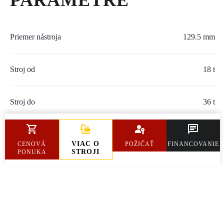
PARAMETRE
SERVIS A NÁHRADNÉ DIELY
PART.CAT.COM
Priemer nástroja
129.5 mm
MÔJSTROJ.SK
Stroj od
18 t
AKCIOVÉ PONUKY
Stroj do
36 t
O NÁS
Hmotnosť
2 140 kg
TLAČOVÉ CENTRUM
VIAC O
CENOVÁ
POŽIČAŤ
FINANCOVANIE
STROJI
PONUKA
Z SHOP
KARIÉRA
KONTAKTY