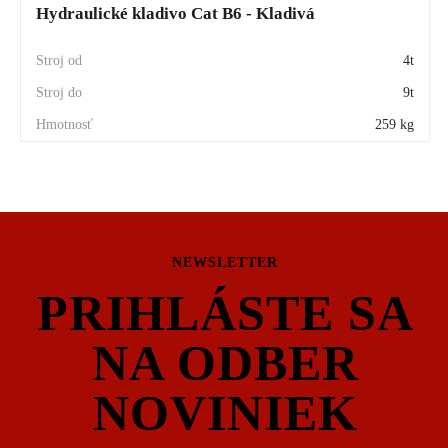
Hydraulické kladivo Cat B6 - Kladivá
4t
9t
259 kg
NEWSLETTER
PRIHLÁSTE SA
NA ODBER
NOVINIEK