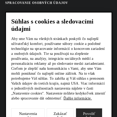
SPRACOVANIE OSOBNÝCH ÚDAJOV
COOKIES
Súhlas s cookies a sledovacími
AKTUALITY
údajmi
KARIÉRA
Aby sme Vám na všetkých stránkach poskytli čo najlepší
užívateľský komfort, používame súbory cookie a podobné
technológie na spracovanie informácií o koncovom zariadení
Z SHOP
a osobných údajoch. Tie sa používajú na zlepšenie
používania, na analýzy, integráciu sociálnych médií a
KONTAKTY
personalizáciu reklamy až po sledovanie medzi zariadeniami.
Cieľom je zlepšiť našu komunikáciu s Vami, aby sme Vám
mohli ponúknuť čo najlepší online zážitok. Na to však
potrebujeme Váš súhlas. To zahŕňa aj Váš súhlas s prenosom
SOCIÁLNE SIETE
Vašich údajov do tretích krajín, najmä USA. Viac informácií
o jednotlivých možnostiach nastavenia nájdete v časti
„Nastavenie cookies“. Nastavenie môžete kedykoľvek zmeniť
alebo spracovanie dát odmietnuť.
Ďalšie informácie.
Nastavenia
Zakázať
Povoliť