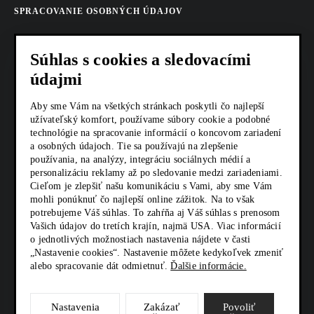
SPRACOVANIE OSOBNÝCH ÚDAJOV
COOKIES
Súhlas s cookies a sledovacími
AKTUALITY
údajmi
KARIÉRA
Aby sme Vám na všetkých stránkach poskytli čo najlepší
užívateľský komfort, používame súbory cookie a podobné
technológie na spracovanie informácií o koncovom zariadení
Z SHOP
a osobných údajoch. Tie sa používajú na zlepšenie
používania, na analýzy, integráciu sociálnych médií a
KONTAKTY
personalizáciu reklamy až po sledovanie medzi zariadeniami.
Cieľom je zlepšiť našu komunikáciu s Vami, aby sme Vám
mohli ponúknuť čo najlepší online zážitok. Na to však
potrebujeme Váš súhlas. To zahŕňa aj Váš súhlas s prenosom
SOCIÁLNE SIETE
Vašich údajov do tretích krajín, najmä USA. Viac informácií
o jednotlivých možnostiach nastavenia nájdete v časti
„Nastavenie cookies“. Nastavenie môžete kedykoľvek zmeniť
alebo spracovanie dát odmietnuť.
Ďalšie informácie.
Nastavenia
Zakázať
Povoliť