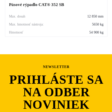
Pásové rýpadlo CAT® 352 SB
Výhody pre prevádzkovateľov
12 850 mm
vysoká produktivita pri minimálnych prestojoch
5650 kg
jednoduchá údržba a dostupnosť dielov Caterpillar
54 900 kg
nízke prevádzkové náklady vďaka inteligentnému 
riadeniu výkonu
rýchla zmena konfigurácie medzi UHD a štandardným 
výložníkom
NEWSLETTER
PRIHLÁSTE SA
NA ODBER
NOVINIEK