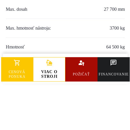
SERVIS A NÁHRADNÉ DIELY
Max. dosah
27 700 mm
PART.CAT.COM
Max. hmotnosť nástroja:
3700 kg
MÔJSTROJ.SK
AKCIOVÉ PONUKY
Hmotnosť
64 500 kg
Výkon motora
O NÁS
332 kW
VIAC O
CENOVÁ
POŽIČAŤ
FINANCOVANIE
STROJI
PONUKA
TLAČOVÉ CENTRUM
Z SHOP
KARIÉRA
KONTAKTY