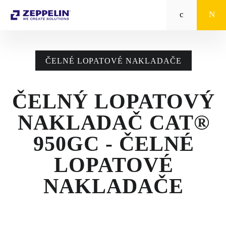
Zeppelin
STROJE CAT®
ČELNÉ LOPATOVÉ NAKLADAČE
STROJE PRE
POĽNOHOSPODÁRSTVO
ČELNÝ LOPATOVÝ
MALÁ MECHANIZÁCIA
NAKLADAČ CAT®
ENERGETICKÉ SYSTÉMY
950GC - ČELNÉ
TRACTO
LOPATOVÉ
NAKLADAČE
POŽIČOVŇA
POUŽITÉ STROJE