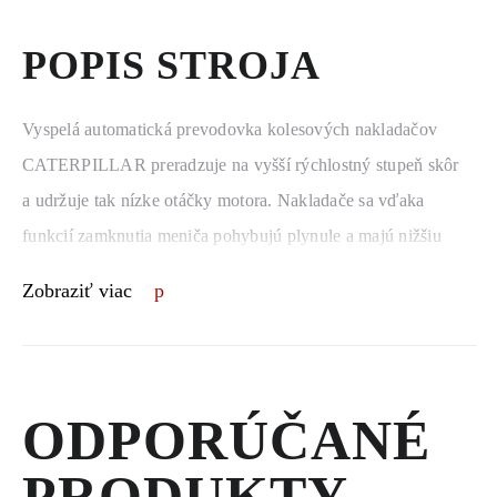
POPIS STROJA
Vyspelá automatická prevodovka kolesových nakladačov
CATERPILLAR preradzuje na vyšší rýchlostný stupeň skôr
a udržuje tak nízke otáčky motora. Nakladače sa vďaka
funkcií zamknutia meniča pohybujú plynule a majú nižšiu
spotrebu paliva.
Zobraziť viac
ODPORÚČANÉ
PRODUKTY