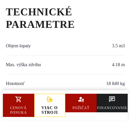
SERVIS A NÁHRADNÉ DIELY
TECHNICKÉ
PART.CAT.COM
PARAMETRE
MÔJSTROJ.SK
AKCIOVÉ PONUKY
Objem lopaty
3.5 m3
Max. výška zdvihu
4.18 m
O NÁS
TLAČOVÉ CENTRUM
Hmotnosť
18 849 kg
Z SHOP
Výkon motora
180 kW
KARIÉRA
VIAC O
CENOVÁ
POŽIČAŤ
FINANCOVANIE
STROJI
PONUKA
KONTAKTY