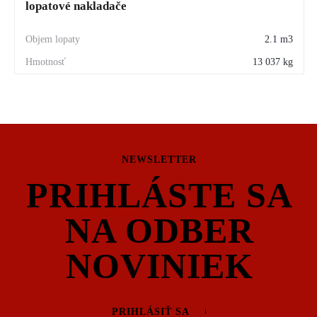
lopatové nakladače
2.1 m3
13 037 kg
NEWSLETTER
PRIHLÁSTE SA
NA ODBER
NOVINIEK
PRIHLÁSIŤ SA