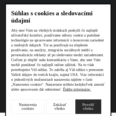
COOKIES
Súhlas s cookies a sledovacími
AKTUALITY
údajmi
KARIÉRA
Aby sme Vám na všetkých stránkach poskytli čo najlepší
užívateľský komfort, používame súbory cookie a podobné
Z SHOP
technológie na spracovanie informácií o koncovom zariadení
a osobných údajoch. Tie sa používajú na zlepšenie
používania, na analýzy, integráciu sociálnych médií a
KONTAKTY
personalizáciu reklamy až po sledovanie medzi zariadeniami.
Cieľom je zlepšiť našu komunikáciu s Vami, aby sme Vám
mohli ponúknuť čo najlepší online zážitok. Na to však
SOCIÁLNE SIETE
potrebujeme Váš súhlas. To zahŕňa aj Váš súhlas s prenosom
Vašich údajov do tretích krajín, najmä USA. Viac informácií
o jednotlivých možnostiach nastavenia nájdete v časti
„Nastavenie cookies“. Nastavenie môžete kedykoľvek zmeniť
alebo spracovanie dát odmietnuť.
Ďalšie informácie.
Nastavenia
Zakázať
Povoliť
cookies
všetko
všetko