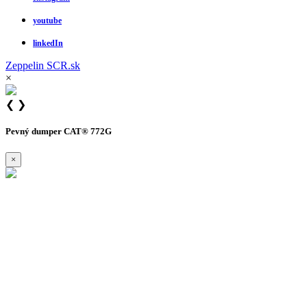
youtube
linkedIn
Zeppelin
SCR.sk
×
❮
❯
Pevný dumper CAT® 772G
×