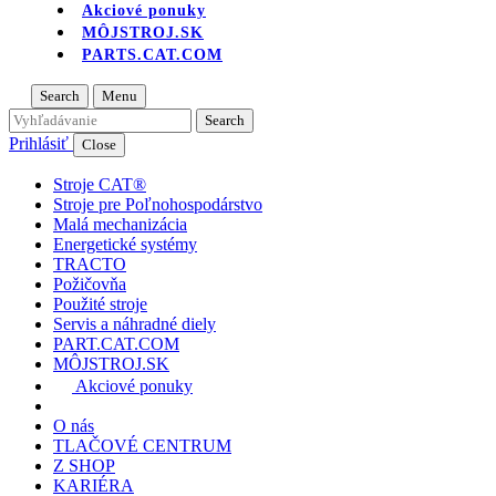
Akciové ponuky
MÔJSTROJ.SK
PARTS.CAT.COM
Search
Menu
Prihlásiť
Close
Stroje CAT®
Stroje pre Poľnohospodárstvo
Malá mechanizácia
Energetické systémy
TRACTO
Požičovňa
Použité stroje
Servis a náhradné diely
PART.CAT.COM
MÔJSTROJ.SK
Akciové ponuky
O nás
TLAČOVÉ CENTRUM
Z SHOP
KARIÉRA