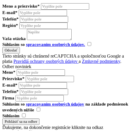
Meno a priezvisko*
E-mail*
Telefón*
Región*
Vaša otázka
Súhlasím so
spracovaním osobných údajov.
Tieto stránky sú chránené reCAPTCHA a spoločnosťou Google a
platia
Pravidlá ochrany osobných údajov
a
Zmluvné podmienky
.
Odber noviniek
Meno*
Priezvisko*
E-mail*
Telefón*
Firma
Súhlasím so
spracovaním osobných údajov
na základe podmienok
uvedených nižšie
Súhlasím
Ďakujeme, na dokončenie registrácie kliknite na odkaz