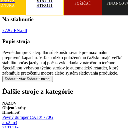
CENOVÁ
VIAC O
POŽIČAŤ
FINANCOV
PONUKA
STROJI
Na stiahnutie
772G EN.pdf
Popis stroja
Pevné dumpre Caterpillar sú skonštruované pre maximálnu
prepravnú kapacitu. Vďaka nízko položenému ťažisku majú veľkú
stabilitu počas jazdy a aj počas vykladania v náročnom terénne.
Špeciálnou výbavou týchto strojov je automatický retardér, ktorý
zabraňuje pretočeniu motora alebo systém sledovania produkcie.
Zobraziť viac
Zobraziť menej
Ďalšie stroje z kategórie
NÁZOV
Objem korby
Hmotnosť
Pevný dumper CAT® 770G
25.2 m3
71214 kg