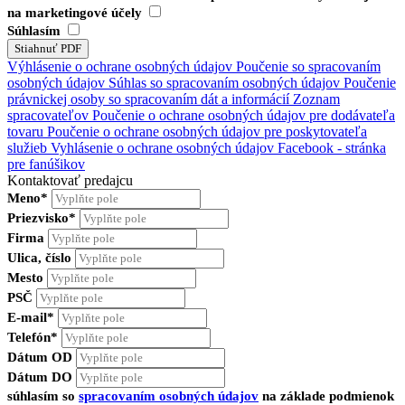
na marketingové účely
Súhlasím
Výhlásenie o ochrane osobných údajov
Poučenie so spracovaním
osobných údajov
Súhlas so spracovaním osobných údajov
Poučenie
právnickej osoby so spracovaním dát a informácií
Zoznam
spracovateľov
Poučenie o ochrane osobných údajov pre dodávateľa
tovaru
Poučenie o ochrane osobných údajov pre poskytovateľa
služieb
Vyhlásenie o ochrane osobných údajov Facebook - stránka
pre fanúšikov
Kontaktovať predajcu
Meno*
Priezvisko*
Firma
Ulica, číslo
Mesto
PSČ
E-mail*
Telefón*
Dátum OD
Dátum DO
súhlasím so
spracovaním osobných údajov
na základe podmienok