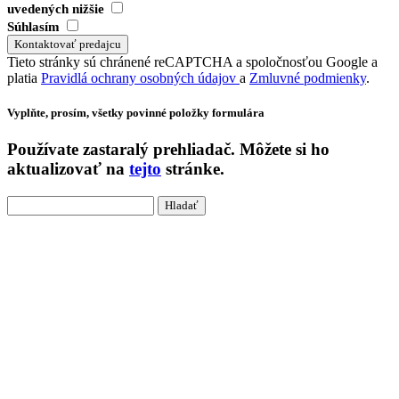
uvedených nižšie
Súhlasím
Tieto stránky sú chránené reCAPTCHA a spoločnosťou Google a
platia
Pravidlá ochrany osobných údajov
a
Zmluvné podmienky
.
Vyplňte, prosím, všetky povinné položky formulára
Používate
zastaralý
prehliadač. Môžete si ho
aktualizovať na
tejto
stránke.