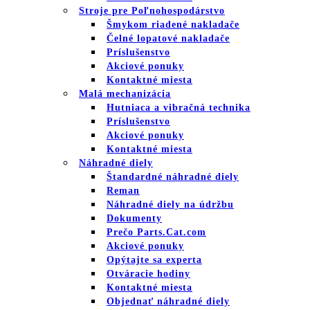
Stroje pre Poľnohospodárstvo
Šmykom riadené nakladače
Čelné lopatové nakladače
Príslušenstvo
Akciové ponuky
Kontaktné miesta
Malá mechanizácia
Hutniaca a vibračná technika
Príslušenstvo
Akciové ponuky
Kontaktné miesta
Náhradné diely
Štandardné náhradné diely
Reman
Náhradné diely na údržbu
Dokumenty
Prečo Parts.Cat.com
Akciové ponuky
Opýtajte sa experta
Otváracie hodiny
Kontaktné miesta
Objednať náhradné diely