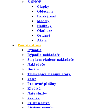
Z SHOP
Čiapky
Oblečenie
Detský svet
Modely
Hodinky
Okuliare
Ostatné
Akcia
Použité stroje
Rýpadlá
Rýpadlo-nakladače
Šmykom riadené nakladače
Nakladače
Dozéry
Teleskopicé manipulátory
Valce
Pracovné plošiny
Kladivá
Naše služby
Záruka
Príslušenstvo
Akciové ponuky