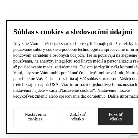
Súhlas s cookies a sledovacími údajmi
Aby sme Vám na všetkých stránkach poskytli čo najlepší užívateľský k
používame súbory cookie a podobné technológie na spracovanie inform
koncovom zariadení a osobných údajoch. Tie sa používajú na zlepšenie
používania, na analýzy, integráciu sociálnych médií a personalizáciu r
až po sledovanie medzi zariadeniami. Cieľom je zlepšiť našu komuniká
Vami, aby sme Vám mohli ponúknuť čo najlepší online zážitok. Na to 
potrebujeme Váš súhlas. To zahŕňa aj Váš súhlas s prenosom Vašich úd
tretích krajín, najmä USA. Viac informácií o jednotlivých možnostiach
nastavenia nájdete v časti „Nastavenie cookies“. Nastavenie môžete
kedykoľvek zmeniť alebo spracovanie dát odmietnuť.
Ďalšie informáci
Nastavenia
Zakázať
Povoliť
cookies
všetko
všetko