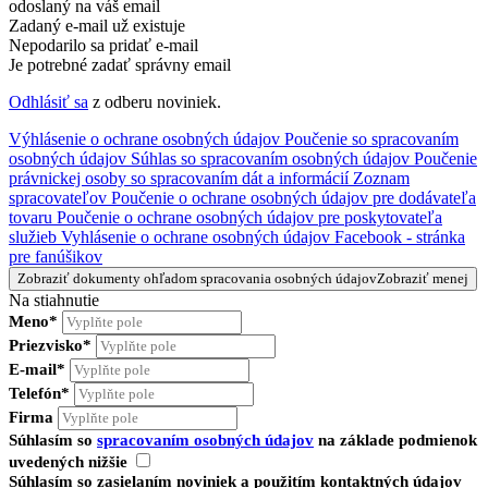
odoslaný na váš email
Zadaný e-mail už existuje
Nepodarilo sa pridať e-mail
Je potrebné zadať správny email
Odhlásiť sa
z odberu noviniek.
Výhlásenie o ochrane osobných údajov
Poučenie so spracovaním
osobných údajov
Súhlas so spracovaním osobných údajov
Poučenie
právnickej osoby so spracovaním dát a informácií
Zoznam
spracovateľov
Poučenie o ochrane osobných údajov pre dodávateľa
tovaru
Poučenie o ochrane osobných údajov pre poskytovateľa
služieb
Vyhlásenie o ochrane osobných údajov Facebook - stránka
pre fanúšikov
Zobraziť dokumenty ohľadom spracovania osobných údajov
Zobraziť menej
Na stiahnutie
Meno*
Priezvisko*
E-mail*
Telefón*
Firma
Súhlasím so
spracovaním osobných údajov
na základe podmienok
uvedených nižšie
Súhlasím so zasielaním noviniek a použitím kontaktných údajov