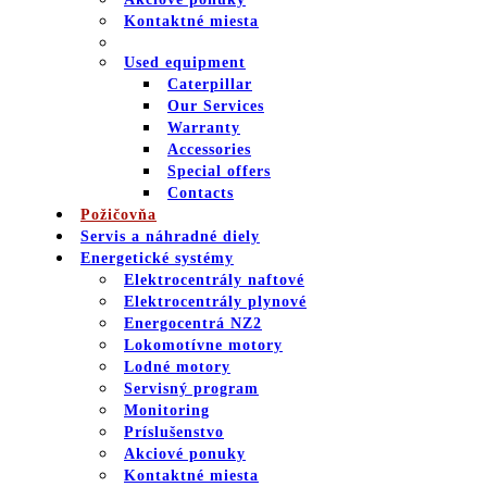
Kontaktné miesta
Used equipment
Caterpillar
Our Services
Warranty
Accessories
Special offers
Contacts
Požičovňa
Servis a náhradné diely
Energetické systémy
Elektrocentrály naftové
Elektrocentrály plynové
Energocentrá NZ2
Lokomotívne motory
Lodné motory
Servisný program
Monitoring
Príslušenstvo
Akciové ponuky
Kontaktné miesta