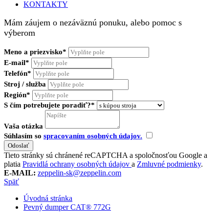
KONTAKTY
Mám záujem o nezáväznú ponuku, alebo pomoc s
výberom
Meno a priezvisko*
E-mail*
Telefón*
Stroj / služba
Región*
S čím potrebujete poradiť?*
Vaša otázka
Súhlasím so
spracovaním osobných údajov.
Tieto stránky sú chránené reCAPTCHA a spoločnosťou Google a
platia
Pravidlá ochrany osobných údajov
a
Zmluvné podmienky
.
E-MAIL:
zeppelin-sk@zeppelin.com
Späť
Úvodná stránka
Pevný dumper CAT® 772G