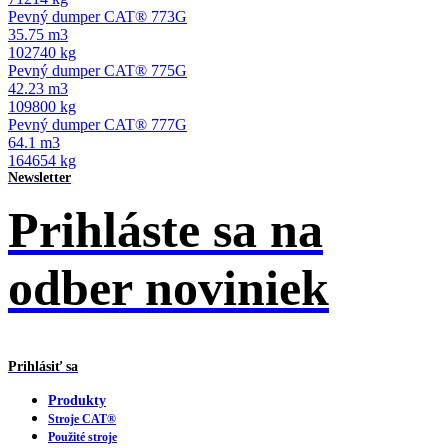
Pevný dumper CAT® 773G
35.75 m3
102740 kg
Pevný dumper CAT® 775G
42.23 m3
109800 kg
Pevný dumper CAT® 777G
64.1 m3
164654 kg
Newsletter
Prihláste sa na
odber noviniek
Prihlásiť sa
Produkty
Stroje CAT®
Použité stroje