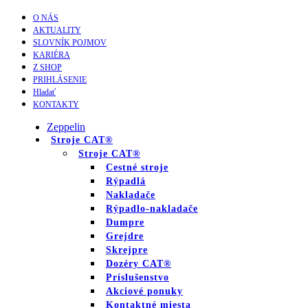
O NÁS
AKTUALITY
SLOVNÍK POJMOV
KARIÉRA
Z SHOP
PRIHLÁSENIE
Hladať
KONTAKTY
Zeppelin
Stroje CAT®
Stroje CAT®
Cestné stroje
Rýpadlá
Nakladače
Rýpadlo-nakladače
Dumpre
Grejdre
Skrejpre
Dozéry CAT®
Príslušenstvo
Akciové ponuky
Kontaktné miesta