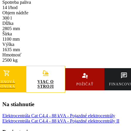
Spotreba paliva
14 l/hod
Objem nádrže
300 l
Dĺžka
2805 mm
Šírka
1100 mm
Výška
1635 mm
Hmotnosť
2500 kg
VIAC O
CENOVÁ
POŽIČAŤ
FINANCOV
STROJI
PONUKA
Na stiahnutie
Elektrocentrála Cat C4.4 - 88 kVA - Pojazdné elektrocentrály
Elektrocentrála Cat C4.4 - 88 kVA - Pojazdné elektrocentrály II