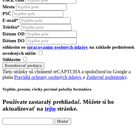
Ulica, číslo
Mesto
PSČ
E-mail*
Telefón*
Dátum OD
Dátum DO
súhlasím so
spracovaním osobných údajov
na základe podmienok
uvedených nižšie
Súhlasím
Tieto stránky sú chránené reCAPTCHA a spoločnosťou Google a
platia
Pravidlá ochrany osobných údajov
a
Zmluvné podmienky
.
Vyplňte, prosím, všetky povinné položky formulára
Používate
zastaralý
prehliadač. Môžete si ho
aktualizovať na
tejto
stránke.