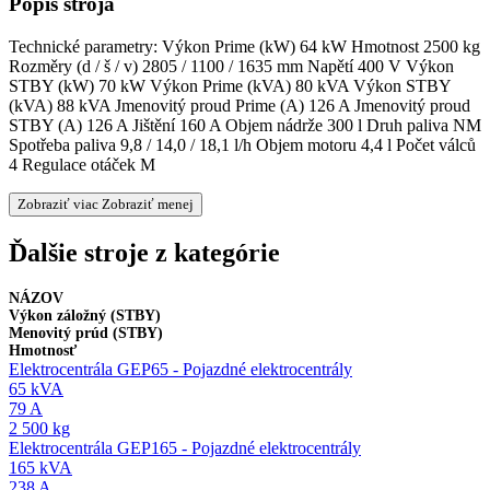
Popis stroja
Technické parametry: Výkon Prime (kW) 64 kW Hmotnost 2500 kg
Rozměry (d / š / v) 2805 / 1100 / 1635 mm Napětí 400 V Výkon
STBY (kW) 70 kW Výkon Prime (kVA) 80 kVA Výkon STBY
(kVA) 88 kVA Jmenovitý proud Prime (A) 126 A Jmenovitý proud
STBY (A) 126 A Jištění 160 A Objem nádrže 300 l Druh paliva NM
Spotřeba paliva 9,8 / 14,0 / 18,1 l/h Objem motoru 4,4 l Počet válců
4 Regulace otáček M
Zobraziť viac
Zobraziť menej
Ďalšie stroje z kategórie
NÁZOV
Výkon záložný (STBY)
Menovitý prúd (STBY)
Hmotnosť
Elektrocentrála GEP65 - Pojazdné elektrocentrály
65 kVA
79 A
2 500 kg
Elektrocentrála GEP165 - Pojazdné elektrocentrály
165 kVA
238 A