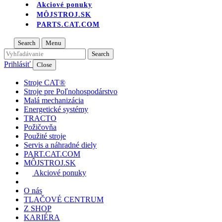
Akciové ponuky
MÔJSTROJ.SK
PARTS.CAT.COM
Search
Menu
Prihlásiť
Close
Stroje CAT®
Stroje pre Poľnohospodárstvo
Malá mechanizácia
Energetické systémy
TRACTO
Požičovňa
Použité stroje
Servis a náhradné diely
PART.CAT.COM
MÔJSTROJ.SK
Akciové ponuky
O nás
TLAČOVÉ CENTRUM
Z SHOP
KARIÉRA