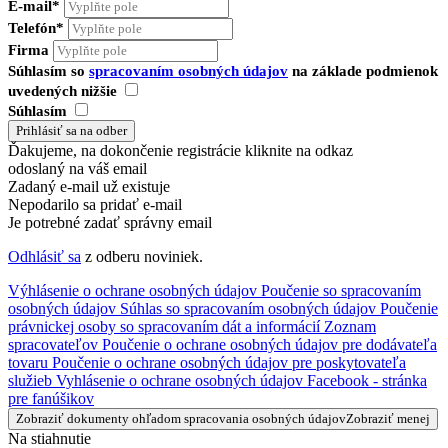
E-mail*
Telefón*
Firma
Súhlasím so
spracovaním osobných údajov
na základe podmienok
uvedených nižšie
Súhlasím
Ďakujeme, na dokončenie registrácie kliknite na odkaz
odoslaný na váš email
Zadaný e-mail už existuje
Nepodarilo sa pridať e-mail
Je potrebné zadať správny email
Odhlásiť sa
z odberu noviniek.
Výhlásenie o ochrane osobných údajov
Poučenie so spracovaním
osobných údajov
Súhlas so spracovaním osobných údajov
Poučenie
právnickej osoby so spracovaním dát a informácií
Zoznam
spracovateľov
Poučenie o ochrane osobných údajov pre dodávateľa
tovaru
Poučenie o ochrane osobných údajov pre poskytovateľa
služieb
Vyhlásenie o ochrane osobných údajov Facebook - stránka
pre fanúšikov
Zobraziť dokumenty ohľadom spracovania osobných údajov
Zobraziť menej
Na stiahnutie