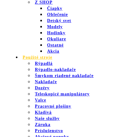
Z SHOP
Čiapky
Oblečenie
Detský svet
Modely
Hodinky
Okuliare
Ostatné
Akcia
Použité stroje
Rýpadlá
Rýpadlo-nakladače
Šmykom riadené nakladače
Nakladače
Dozéry
Teleskopicé manipulátory
Valce
Pracovné plošiny
Kladivá
Naše služby
Záruka
Príslušenstvo
Akciové ponuky