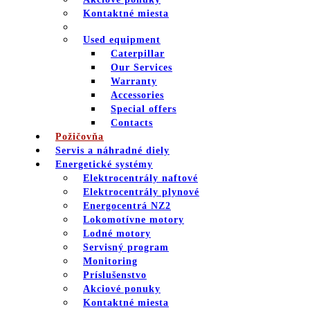
Kontaktné miesta
Used equipment
Caterpillar
Our Services
Warranty
Accessories
Special offers
Contacts
Požičovňa
Servis a náhradné diely
Energetické systémy
Elektrocentrály naftové
Elektrocentrály plynové
Energocentrá NZ2
Lokomotívne motory
Lodné motory
Servisný program
Monitoring
Príslušenstvo
Akciové ponuky
Kontaktné miesta