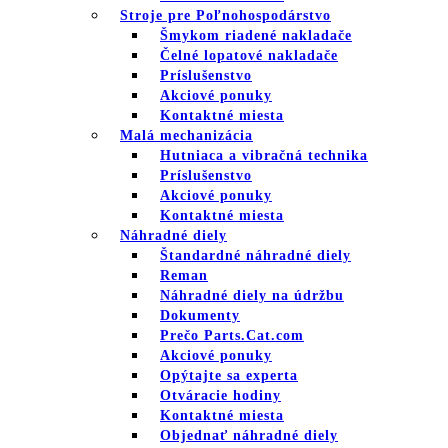
Stroje pre Poľnohospodárstvo
Šmykom riadené nakladače
Čelné lopatové nakladače
Príslušenstvo
Akciové ponuky
Kontaktné miesta
Malá mechanizácia
Hutniaca a vibračná technika
Príslušenstvo
Akciové ponuky
Kontaktné miesta
Náhradné diely
Štandardné náhradné diely
Reman
Náhradné diely na údržbu
Dokumenty
Prečo Parts.Cat.com
Akciové ponuky
Opýtajte sa experta
Otváracie hodiny
Kontaktné miesta
Objednať náhradné diely