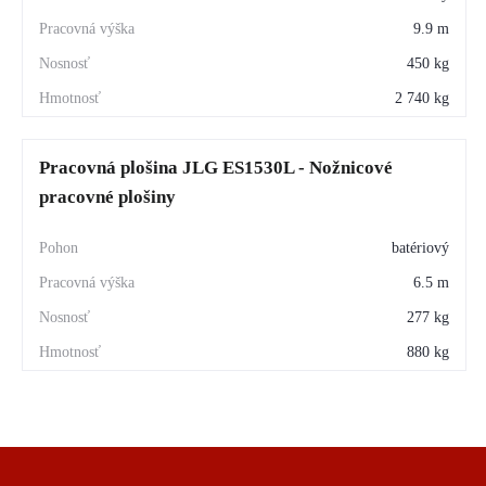
9.9 m
450 kg
2 740 kg
Pracovná plošina JLG ES1530L - Nožnicové
pracovné plošiny
batériový
6.5 m
277 kg
880 kg