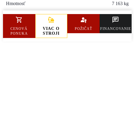
Hmotnosť
7 163 kg
Rozmery ( d / š / v )
4 880 / 2 290 / 2 930 mm
VIAC O
CENOVÁ
POŽIČAŤ
FINANCOVANIE
STROJI
PONUKA