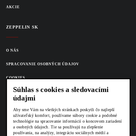
AKCIE
ZEPPELIN SK
O NÁS
SPRACOVANIE OSOBNÝCH ÚDAJOV
COOKIES
Súhlas s cookies a sledovacími
AKTUALITY
údajmi
KARIÉRA
Aby sme Vám na všetkých stránkach poskytli čo najlepší
užívateľský komfort, používame súbory cookie a podobné
Z SHOP
technológie na spracovanie informácií o koncovom zariadení
a osobných údajoch. Tie sa používajú na zlepšenie
KONTAKTY
používania, na analýzy, integráciu sociálnych médií a