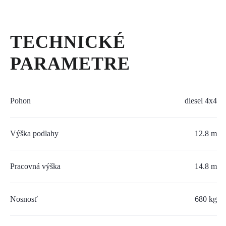
SERVIS A NÁHRADNÉ DIELY
PART.CAT.COM
TECHNICKÉ
MÔJSTROJ.SK
PARAMETRE
AKCIOVÉ PONUKY
Pohon
diesel 4x4
O NÁS
Výška podlahy
12.8 m
TLAČOVÉ CENTRUM
Z SHOP
Pracovná výška
14.8 m
KARIÉRA
Nosnosť
680 kg
KONTAKTY