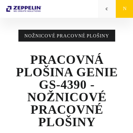
Zeppelin
STROJE CAT®
NOŽNICOVÉ PRACOVNÉ PLOŠINY
STROJE PRE
POĽNOHOSPODÁRSTVO
PRACOVNÁ
MALÁ MECHANIZÁCIA
PLOŠINA GENIE
ENERGETICKÉ SYSTÉMY
GS-4390 -
TRACTO
NOŽNICOVÉ
PRACOVNÉ
POŽIČOVŇA
PLOŠINY
POUŽITÉ STROJE