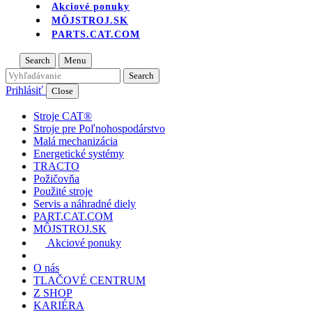
Akciové ponuky
MÔJSTROJ.SK
PARTS.CAT.COM
Search
Menu
Prihlásiť
Close
Stroje CAT®
Stroje pre Poľnohospodárstvo
Malá mechanizácia
Energetické systémy
TRACTO
Požičovňa
Použité stroje
Servis a náhradné diely
PART.CAT.COM
MÔJSTROJ.SK
Akciové ponuky
O nás
TLAČOVÉ CENTRUM
Z SHOP
KARIÉRA