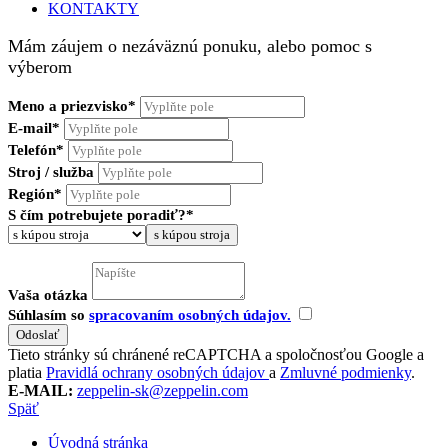
KONTAKTY
Mám záujem o nezáväznú ponuku, alebo pomoc s
výberom
Meno a priezvisko*
E-mail*
Telefón*
Stroj / služba
Región*
S čím potrebujete poradiť?*
s kúpou stroja
Vaša otázka
Súhlasím so
spracovaním osobných údajov.
Tieto stránky sú chránené reCAPTCHA a spoločnosťou Google a
platia
Pravidlá ochrany osobných údajov
a
Zmluvné podmienky
.
E-MAIL:
zeppelin-sk@zeppelin.com
Späť
Úvodná stránka