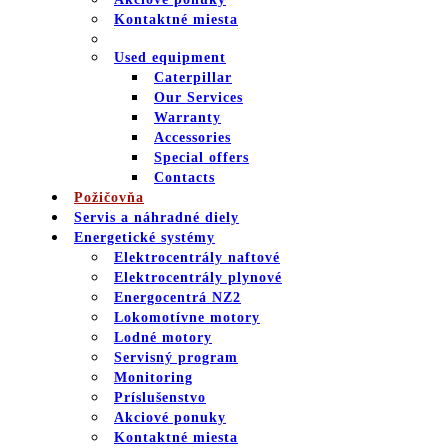
Kontaktné miesta
Used equipment
Caterpillar
Our Services
Warranty
Accessories
Special offers
Contacts
Požičovňa
Servis a náhradné diely
Energetické systémy
Elektrocentrály naftové
Elektrocentrály plynové
Energocentrá NZ2
Lokomotívne motory
Lodné motory
Servisný program
Monitoring
Príslušenstvo
Akciové ponuky
Kontaktné miesta