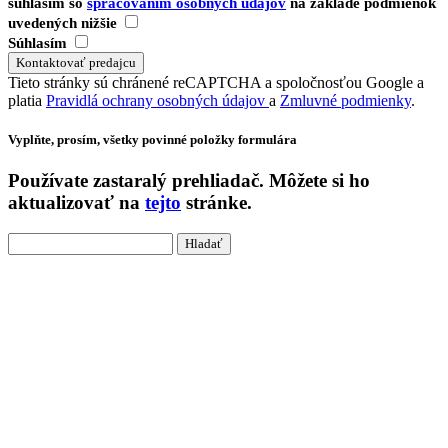
súhlasím so
spracovaním osobných údajov
na základe podmienok
uvedených nižšie
Súhlasím
Tieto stránky sú chránené reCAPTCHA a spoločnosťou Google a
platia
Pravidlá ochrany osobných údajov
a
Zmluvné podmienky
.
Vyplňte, prosím, všetky povinné položky formulára
Používate
zastaralý
prehliadač. Môžete si ho
aktualizovať na
tejto
stránke.