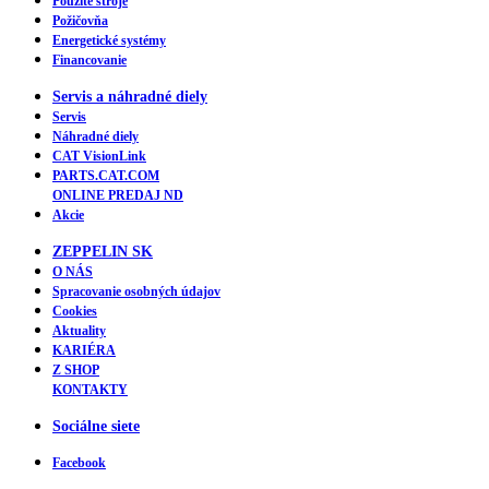
Použité stroje
Požičovňa
Energetické systémy
Financovanie
Servis a náhradné diely
Servis
Náhradné diely
CAT VisionLink
PARTS.CAT.COM
ONLINE PREDAJ ND
Akcie
ZEPPELIN SK
O NÁS
Spracovanie osobných údajov
Cookies
Aktuality
KARIÉRA
Z SHOP
KONTAKTY
Sociálne siete
Facebook