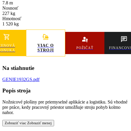
7.8 m
Nosnosť
227 kg
Hmotnosť
1 520 kg
VIAC O
CENOVÁ
POŽIČAŤ
FINANCOV
STROJI
PONUKA
Na stiahnutie
GENIE1932GS.pdf
Popis stroja
Nožnicové plošiny pre priemyselné aplikácie a logistiku. Sú vhodné
pre práce, kedy pracovný priestor umožňuje stroju pohyb kolmo
nahor.
Zobraziť viac
Zobraziť menej