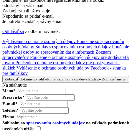
Ďakujeme, na dokončenie registrácie kliknite na odkaz
odoslaný na váš email
Zadaný e-mail už existuje
Nepodarilo sa pridať e-mail
Je potrebné zadať správny email
Odhlásiť sa
z odberu noviniek.
Výhlásenie o ochrane osobných údajov
Poučenie so spracovaním
osobných údajov
Súhlas so spracovaním osobných údajov
Poučenie
právnickej osoby so spracovaním dát a informácií
Zoznam
spracovateľov
Poučenie o ochrane osobných údajov pre dodávateľa
tovaru
Poučenie o ochrane osobných údajov pre poskytovateľa
služieb
Vyhlásenie o ochrane osobných údajov Facebook - stránka
pre fanúšikov
Zobraziť dokumenty ohľadom spracovania osobných údajov
Zobraziť menej
Na stiahnutie
Meno*
Priezvisko*
E-mail*
Telefón*
Firma
Súhlasím so
spracovaním osobných údajov
na základe podmienok
uvedených nižšie