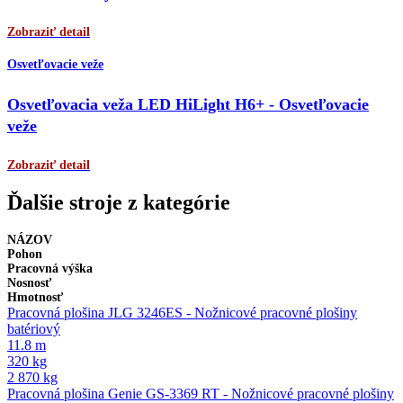
Zobraziť detail
Osvetľovacie veže
Osvetľovacia veža LED HiLight H6+ - Osvetľovacie
veže
Zobraziť detail
Ďalšie stroje z kategórie
NÁZOV
Pohon
Pracovná výška
Nosnosť
Hmotnosť
Pracovná plošina JLG 3246ES - Nožnicové pracovné plošiny
batériový
11.8 m
320 kg
2 870 kg
Pracovná plošina Genie GS-3369 RT - Nožnicové pracovné plošiny