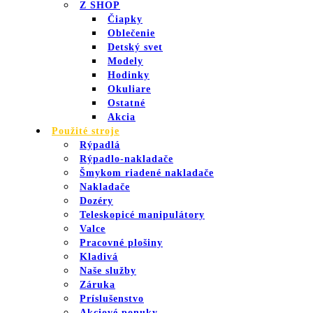
Z SHOP
Čiapky
Oblečenie
Detský svet
Modely
Hodinky
Okuliare
Ostatné
Akcia
Použité stroje
Rýpadlá
Rýpadlo-nakladače
Šmykom riadené nakladače
Nakladače
Dozéry
Teleskopicé manipulátory
Valce
Pracovné plošiny
Kladivá
Naše služby
Záruka
Príslušenstvo
Akciové ponuky