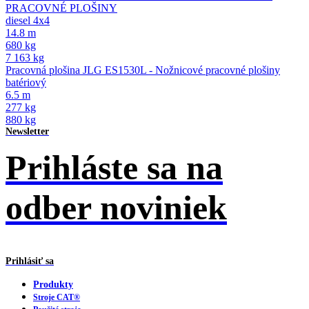
PRACOVNÉ PLOŠINY
diesel 4x4
14.8 m
680 kg
7 163 kg
Pracovná plošina JLG ES1530L - Nožnicové pracovné plošiny
batériový
6.5 m
277 kg
880 kg
Newsletter
Prihláste sa na
odber noviniek
Prihlásiť sa
Produkty
Stroje CAT®