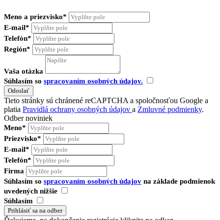
Meno a priezvisko*
E-mail*
Telefón*
Región*
Vaša otázka
Súhlasím so
spracovaním osobných údajov.
Tieto stránky sú chránené reCAPTCHA a spoločnosťou Google a
platia
Pravidlá ochrany osobných údajov
a
Zmluvné podmienky
.
Odber noviniek
Meno*
Priezvisko*
E-mail*
Telefón*
Firma
Súhlasím so
spracovaním osobných údajov
na základe podmienok
uvedených nižšie
Súhlasím