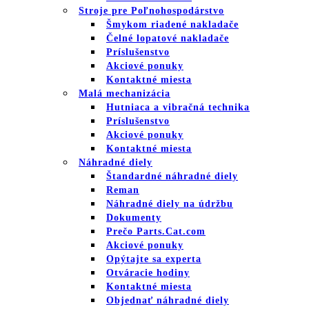
Stroje pre Poľnohospodárstvo
Šmykom riadené nakladače
Čelné lopatové nakladače
Príslušenstvo
Akciové ponuky
Kontaktné miesta
Malá mechanizácia
Hutniaca a vibračná technika
Príslušenstvo
Akciové ponuky
Kontaktné miesta
Náhradné diely
Štandardné náhradné diely
Reman
Náhradné diely na údržbu
Dokumenty
Prečo Parts.Cat.com
Akciové ponuky
Opýtajte sa experta
Otváracie hodiny
Kontaktné miesta
Objednať náhradné diely