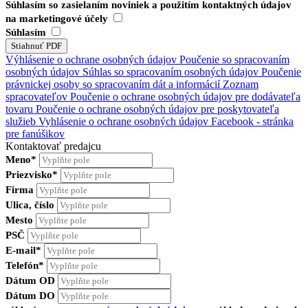
Súhlasím so zasielaním noviniek a použitím kontaktných údajov
na marketingové účely
Súhlasím
Výhlásenie o ochrane osobných údajov
Poučenie so spracovaním
osobných údajov
Súhlas so spracovaním osobných údajov
Poučenie
právnickej osoby so spracovaním dát a informácií
Zoznam
spracovateľov
Poučenie o ochrane osobných údajov pre dodávateľa
tovaru
Poučenie o ochrane osobných údajov pre poskytovateľa
služieb
Vyhlásenie o ochrane osobných údajov Facebook - stránka
pre fanúšikov
Kontaktovať predajcu
Meno*
Priezvisko*
Firma
Ulica, číslo
Mesto
PSČ
E-mail*
Telefón*
Dátum OD
Dátum DO