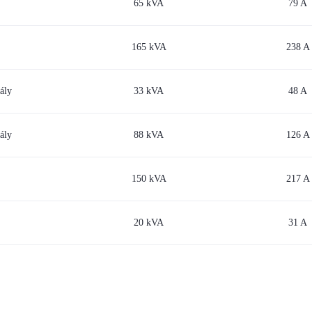
65 kVA
79 A
165 kVA
238 A
ály
33 kVA
48 A
ály
88 kVA
126 A
150 kVA
217 A
20 kVA
31 A