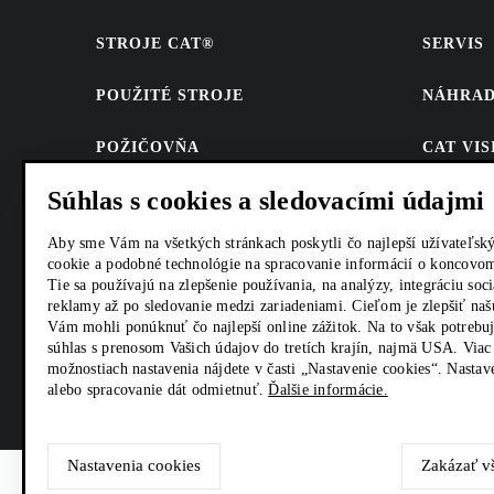
STROJE CAT®
SERVIS
POUŽITÉ STROJE
NÁHRAD
POŽIČOVŇA
CAT VI
Súhlas s cookies a sledovacími údajmi
ENERGETICKÉ SYSTÉMY
PARTS.
ONLINE
Aby sme Vám na všetkých stránkach poskytli čo najlepší užívateľs
FINANCOVANIE
cookie a podobné technológie na spracovanie informácií o koncovom
AKCIE
Tie sa používajú na zlepšenie používania, na analýzy, integráciu soc
KONTAKTY
reklamy až po sledovanie medzi zariadeniami. Cieľom je zlepšiť na
KONTA
Vám mohli ponúknuť čo najlepší online zážitok. Na to však potrebu
súhlas s prenosom Vašich údajov do tretích krajín, najmä USA. Viac
možnostiach nastavenia nájdete v časti „Nastavenie cookies“. Nast
alebo spracovanie dát odmietnuť.
Ďalšie informácie.
Nastavenia cookies
Zakázať v
Zeppelin