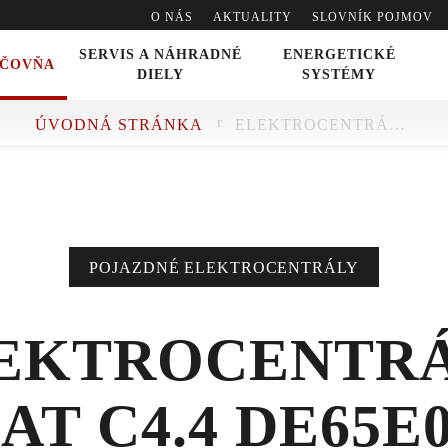
O NÁS
AKTUALITY
SLOVNÍK POJMOV
SERVIS A NÁHRADNÉ
ENERGETICKÉ
IČOVŇA
DIELY
SYSTÉMY
ÚVODNÁ STRÁNKA
ELEKTROCENTRÁLA CAT C4.4 DE65E0 - POJAZDNÉ ELEKTROCENTRÁLY
VO
POJAZDNÉ ELEKTROCENTRÁLY
EKTROCENTR
AT C4.4 DE65E0