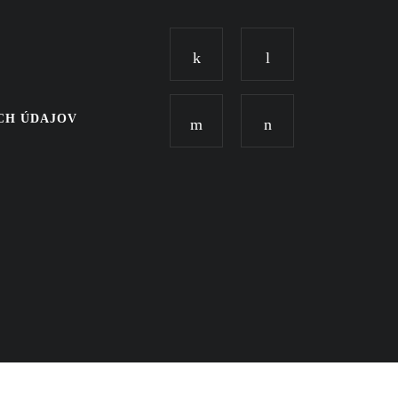
CH ÚDAJOV
SCR.sk