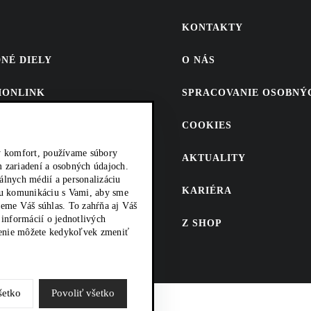
KONTAKTY
NÉ DIELY
O NÁS
SIONLINK
SPRACOVANIE OSOBNÝ
CAT.COM
COOKIES
 PREDAJ ND
ký komfort, používame súbory
AKTUALITY
 zariadení a osobných údajoch.
iálnych médií a personalizáciu
KARIÉRA
šu komunikáciu s Vami, aby sme
KTY
jeme Váš súhlas. To zahŕňa aj Váš
 informácií o jednotlivých
Z SHOP
avenie môžete kedykoľvek zmeniť
šetko
Povoliť všetko