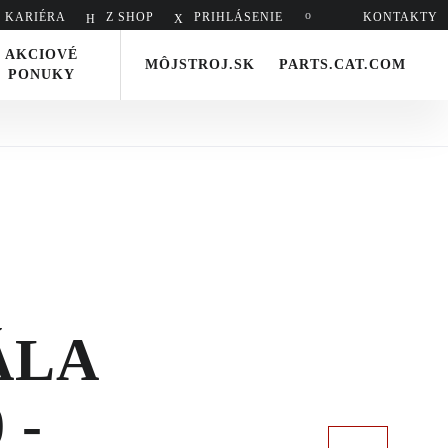
KARIÉRA
Z SHOP
PRIHLÁSENIE
Hladať
KONTAKTY
AKCIOVÉ
MÔJSTROJ.SK
PARTS.CAT.COM
PONUKY
ÁLA
 -
Nasledujúci