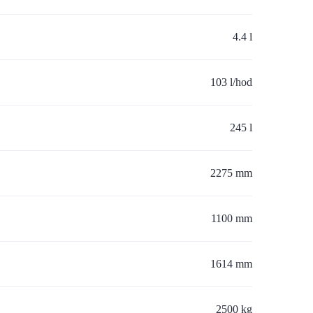
4.4 l
103 l/hod
245 l
2275 mm
1100 mm
1614 mm
2500 kg