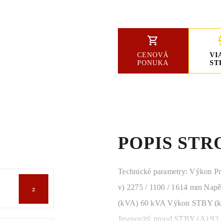
CENOVÁ
VI
PONUKA
ST
POPIS STR
Technické parametry: Výkon P
v) 2275 / 1100 / 1614 mm Na
(kVA) 60 kVA Výkon STBY (kV
Jmenovitý proud STBY (A) 93 A