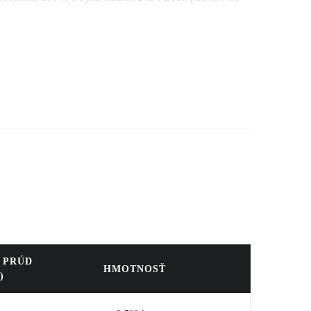
,8 l/h Objem motoru 4,4 l Počet válců 4 Regulace otáček
 PRÚD
HMOTNOSŤ
)