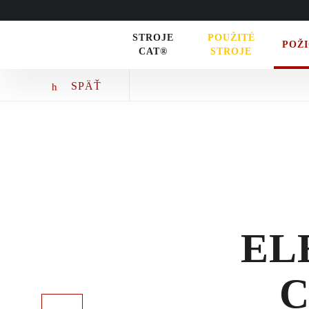
Zeppelin
STROJE
POUŽITÉ
POŽ
CAT®
STROJE
STROJE CAT®
SPÄŤ
STROJE PRE POĽNOHOSPODÁRST
MALÁ MECHANIZÁCIA
ENERGETICKÉ SYSTÉMY
TRACTO
POŽIČOVŇA
EL
POUŽITÉ STROJE
C
SERVIS A NÁHRADNÉ DIELY
Predchádzajúci