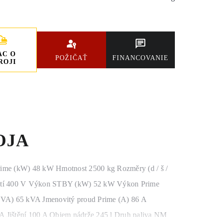
AC O
POŽIČAŤ
FINANCOVANIE
ROJI
OJA
rime (kW) 48 kW Hmotnost 2500 kg Rozměry (d / š /
pětí 400 V Výkon STBY (kW) 52 kW Výkon Prime
A) 65 kVA Jmenovitý proud Prime (A) 86 A
 Jištění 100 A Objem nádrže 245 l Druh paliva NM