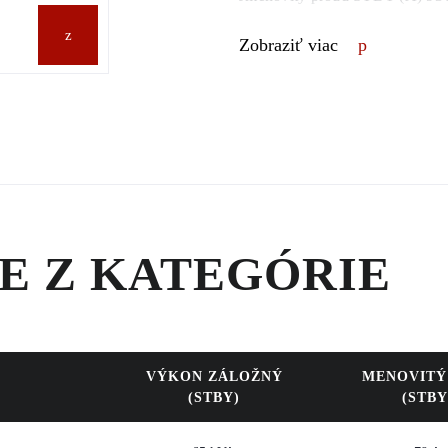
Spotřeba paliva 7,3 / 10,3 / 13
Zobraziť viac
M
E Z KATEGÓRIE
VÝKON ZÁLOŽNÝ
MENOVITÝ
(STBY)
(STBY