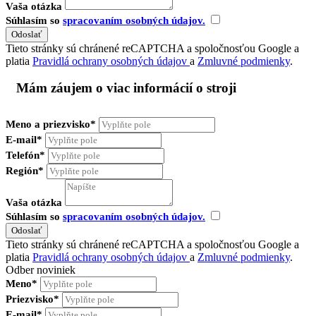
Vaša otázka
Súhlasím so
spracovaním osobných údajov.
Tieto stránky sú chránené reCAPTCHA a spoločnosťou Google a
platia
Pravidlá ochrany osobných údajov
a
Zmluvné podmienky
.
Mám záujem o viac informácií o stroji
Meno a priezvisko*
E-mail*
Telefón*
Región*
Vaša otázka
Súhlasím so
spracovaním osobných údajov.
Tieto stránky sú chránené reCAPTCHA a spoločnosťou Google a
platia
Pravidlá ochrany osobných údajov
a
Zmluvné podmienky
.
Odber noviniek
Meno*
Priezvisko*
E-mail*