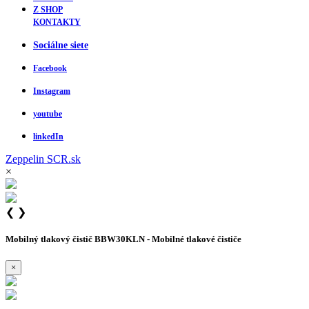
Z SHOP
KONTAKTY
Sociálne siete
Facebook
Instagram
youtube
linkedIn
Zeppelin
SCR.sk
×
❮
❯
Mobilný tlakový čistič BBW30KLN - Mobilné tlakové čističe
×