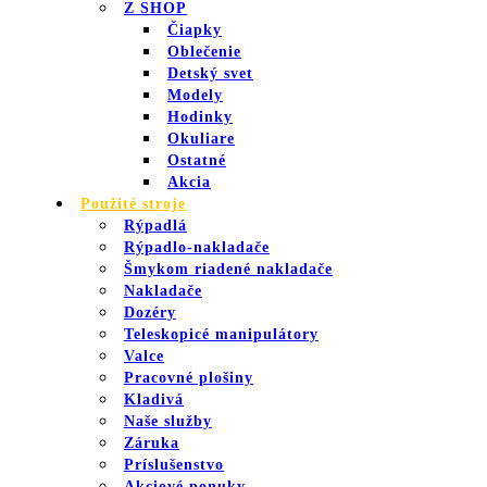
Z SHOP
Čiapky
Oblečenie
Detský svet
Modely
Hodinky
Okuliare
Ostatné
Akcia
Použité stroje
Rýpadlá
Rýpadlo-nakladače
Šmykom riadené nakladače
Nakladače
Dozéry
Teleskopicé manipulátory
Valce
Pracovné plošiny
Kladivá
Naše služby
Záruka
Príslušenstvo
Akciové ponuky