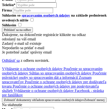
Telefón*
Firma
Súhlasím so
spracovaním osobných údajov
na základe podmienok
uvedených nižšie
Súhlasím
Ďakujeme, na dokončenie registrácie kliknite na odkaz
odoslaný na váš email
Zadaný e-mail už existuje
Nepodarilo sa pridať e-mail
Je potrebné zadať správny email
Odhlásiť sa
z odberu noviniek.
Výhlásenie o ochrane osobných údajov
Poučenie so spracovaním
osobných údajov
Súhlas so spracovaním osobných údajov
Poučenie
právnickej osoby so spracovaním dát a informácií
Zoznam
spracovateľov
Poučenie o ochrane osobných údajov pre dodávateľa
tovaru
Poučenie o ochrane osobných údajov pre poskytovateľa
služieb
Vyhlásenie o ochrane osobných údajov Facebook - stránka
pre fanúšikov
Zobraziť dokumenty ohľadom spracovania osobných údajov
Zobraziť menej
Na stiahnutie