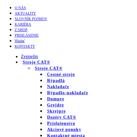
O NÁS
AKTUALITY
SLOVNÍK POJMOV
KARIÉRA
Z SHOP
PRIHLÁSENIE
Hladať
KONTAKTY
Zeppelin
Stroje CAT®
Stroje CAT®
Cestné stroje
Rýpadlá
Nakladače
Rýpadlo-nakladače
Dumpre
Grejdre
Skrejpre
Dozéry CAT®
Príslušenstvo
Akciové ponuky
Kontaktné miesta