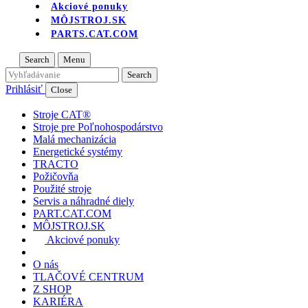
Akciové ponuky
MÔJSTROJ.SK
PARTS.CAT.COM
Search
Menu
Prihlásiť
Close
Stroje CAT®
Stroje pre Poľnohospodárstvo
Malá mechanizácia
Energetické systémy
TRACTO
Požičovňa
Použité stroje
Servis a náhradné diely
PART.CAT.COM
MÔJSTROJ.SK
Akciové ponuky
O nás
TLAČOVÉ CENTRUM
Z SHOP
KARIÉRA