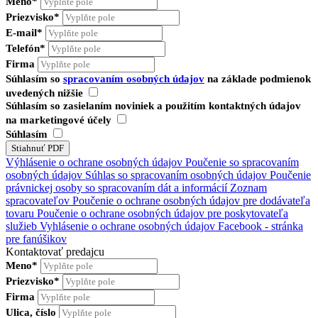
Meno*
Priezvisko*
E-mail*
Telefón*
Firma
Súhlasím so
spracovaním osobných údajov
na základe podmienok
uvedených nižšie
Súhlasím so zasielaním noviniek a použitím kontaktných údajov
na marketingové účely
Súhlasím
Výhlásenie o ochrane osobných údajov
Poučenie so spracovaním
osobných údajov
Súhlas so spracovaním osobných údajov
Poučenie
právnickej osoby so spracovaním dát a informácií
Zoznam
spracovateľov
Poučenie o ochrane osobných údajov pre dodávateľa
tovaru
Poučenie o ochrane osobných údajov pre poskytovateľa
služieb
Vyhlásenie o ochrane osobných údajov Facebook - stránka
pre fanúšikov
Kontaktovať predajcu
Meno*
Priezvisko*
Firma
Ulica, číslo