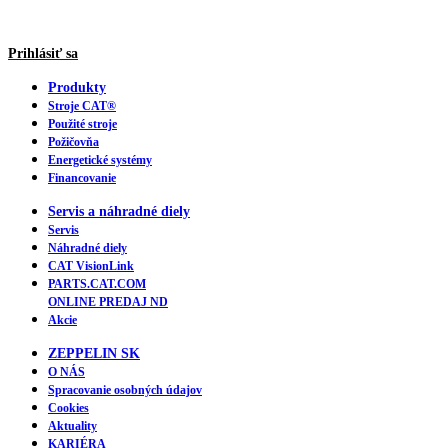
Prihlásiť sa
Produkty
Stroje CAT®
Použité stroje
Požičovňa
Energetické systémy
Financovanie
Servis a náhradné diely
Servis
Náhradné diely
CAT VisionLink
PARTS.CAT.COM
ONLINE PREDAJ ND
Akcie
ZEPPELIN SK
O NÁS
Spracovanie osobných údajov
Cookies
Aktuality
KARIÉRA