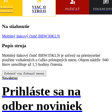
VIAC O
CENOVÁ
POŽIČAŤ
FINANCOV
STROJI
PONUKA
Na stiahnutie
Mobilný tlakový čistič BBW30KLN
Popis stroja
Mobilný tlakový čistič BBW35KLN je určený na priemyselné
použitie vzdialených a ťažko prístupných miest. Objem nádrže 940
litrov umožňuje až 1,5 hodiny čistenia.
Zobraziť viac
Zobraziť menej
Newsletter
Prihláste sa na
odber noviniek