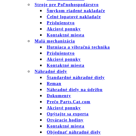
Stroje pre Poľnohospodárstvo
Šmykom riadené nakladače
Čelné lopatové nakladače
Príslušenstvo
Akciové ponuky
Kontaktné miesta
Malá mechanizácia
Hutniaca a vibračná technika
Príslušenstvo
Akciové ponuky
Kontaktné miesta
Náhradné diely
Štandardné náhradné diely
Reman
Náhradné diely na údržbu
Dokumenty
Prečo Parts.Cat.com
Akciové ponuky
Opýtajte sa experta
Otváracie hodiny
Kontaktné miesta
Objednať náhradné diely