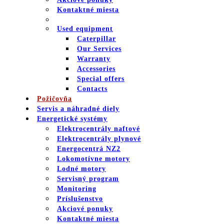
Kontaktné miesta
Used equipment
Caterpillar
Our Services
Warranty
Accessories
Special offers
Contacts
Požičovňa
Servis a náhradné diely
Energetické systémy
Elektrocentrály naftové
Elektrocentrály plynové
Energocentrá NZ2
Lokomotívne motory
Lodné motory
Servisný program
Monitoring
Príslušenstvo
Akciové ponuky
Kontaktné miesta