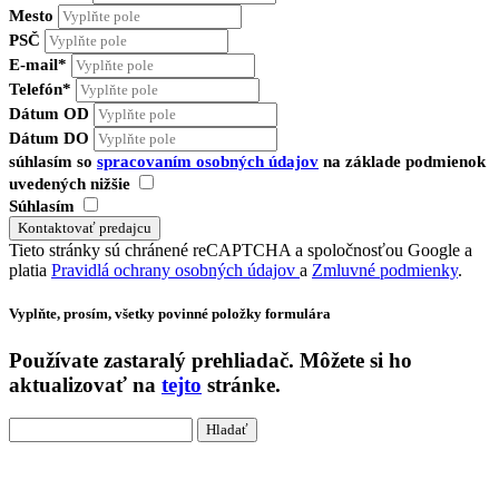
Mesto
PSČ
E-mail*
Telefón*
Dátum OD
Dátum DO
súhlasím so
spracovaním osobných údajov
na základe podmienok
uvedených nižšie
Súhlasím
Tieto stránky sú chránené reCAPTCHA a spoločnosťou Google a
platia
Pravidlá ochrany osobných údajov
a
Zmluvné podmienky
.
Vyplňte, prosím, všetky povinné položky formulára
Používate
zastaralý
prehliadač. Môžete si ho
aktualizovať na
tejto
stránke.