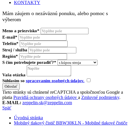
KONTAKTY
Mám záujem o nezáväznú ponuku, alebo pomoc s
výberom
Meno a priezvisko*
E-mail*
Telefón*
Stroj / služba
Región*
S čím potrebujete poradiť?*
Vaša otázka
Súhlasím so
spracovaním osobných údajov.
Tieto stránky sú chránené reCAPTCHA a spoločnosťou Google a
platia
Pravidlá ochrany osobných údajov
a
Zmluvné podmienky
.
E-MAIL:
zeppelin-sk@zeppelin.com
Späť
Úvodná stránka
Mobilný tlakový čistič BBW30KLN - Mobilné tlakové čističe