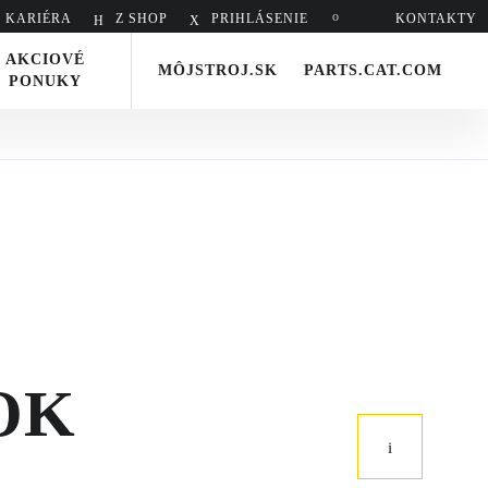
KARIÉRA
Z SHOP
PRIHLÁSENIE
Hladať
KONTAKTY
AKCIOVÉ
MÔJSTROJ.SK
PARTS.CAT.COM
PONUKY
OK
Nasledujúci
článok
2