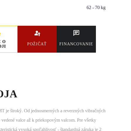
62 - 70 kg
C O
POŽIČAŤ
FINANCOVANIE
OJI
OJA
 je široký. Od jednosmerných a reverzných vibračných
e vedené valce až k priekopovým valcom. Pre všetky
eristická vysoká spoľahlivosť - štandardná záruka je 2