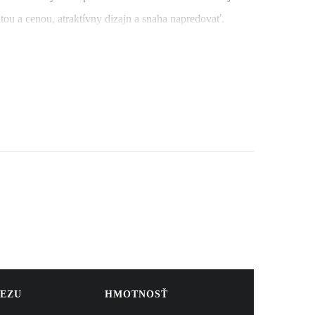
ou a cenou, atraktívny dizajn a snaha napredovať.
lepšovanie je zavedenie kategórie hutniacej techniky
 ktorý poskytuje informácie o miere zhutnenia
bjednať pri vibračnej doske CR8.
REZU
HMOTNOSŤ