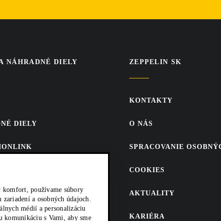
 A NÁHRADNÉ DIELY
ZEPPELIN SK
KONTAKTY
NÉ DIELY
O NÁS
SIONLINK
SPRACOVANIE OSOBNÝ
CAT.COM
COOKIES
 PREDAJ ND
ký komfort, používame súbory
AKTUALITY
 zariadení a osobných údajoch.
iálnych médií a personalizáciu
KARIÉRA
šu komunikáciu s Vami, aby sme