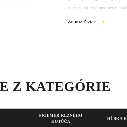
roky, výborný pomer medzi kvalit
Dôkazom tejto snahy o neustále z
Zobraziť viac
unikátneho systému COMPATROL,
zeminy. Tento systém je možné o
E Z KATEGÓRIE
PRIEMER REZNÉHO
HĹBKA 
KOTÚČA