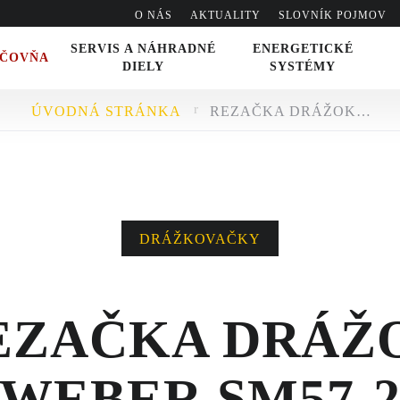
O NÁS
AKTUALITY
SLOVNÍK POJMOV
SERVIS A NÁHRADNÉ
ENERGETICKÉ
IČOVŇA
DIELY
SYSTÉMY
ÚVODNÁ STRÁNKA
REZAČKA DRÁŽOK WEBER SM57-2
VO
DRÁŽKOVAČKY
EZAČKA DRÁŽ
WEBER SM57-