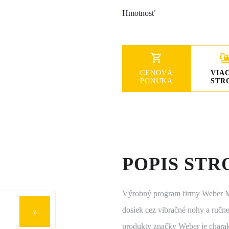
Hmotnosť
CENOVÁ
VIA
PONUKA
STR
POPIS STR
Výrobný program firmy Weber MT
dosiek cez vibračné nohy a ručn
produkty značky Weber je charakt