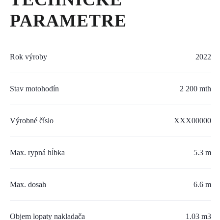
SERVIS A NÁHRADNÉ DIELY
PARAMETRE
PART.CAT.COM
MÔJSTROJ.SK
Rok výroby
2022
AKCIOVÉ PONUKY
Stav motohodín
2 200 mth
O NÁS
Výrobné číslo
XXX00000
TLAČOVÉ CENTRUM
Max. rypná hĺbka
5.3 m
Z SHOP
KARIÉRA
Max. dosah
6.6 m
KONTAKTY
Objem lopaty nakladača
1.03 m3