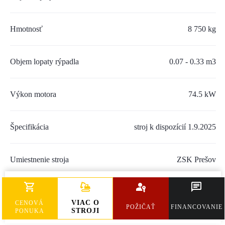
Hmotnosť
8 750 kg
Objem lopaty rýpadla
0.07 - 0.33 m3
Výkon motora
74.5 kW
Špecifikácia
stroj k dispozícií 1.9.2025
Umiestnenie stroja
ZSK Prešov
Cena bez DPH
88 000 €
VIAC O
CENOVÁ
POŽIČAŤ
FINANCOVANIE
STROJI
PONUKA