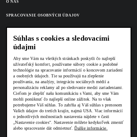
O NÁS
SPRACOVANIE OSOBNÝCH ÚDAJOV
COOKIES
Súhlas s cookies a sledovacími
AKTUALITY
údajmi
KARIÉRA
Aby sme Vám na všetkých stránkach poskytli čo najlepší
užívateľský komfort, používame súbory cookie a podobné
technológie na spracovanie informácií o koncovom zariadení
Z SHOP
a osobných údajoch. Tie sa používajú na zlepšenie
používania, na analýzy, integráciu sociálnych médií a
KONTAKTY
personalizáciu reklamy až po sledovanie medzi zariadeniami.
Cieľom je zlepšiť našu komunikáciu s Vami, aby sme Vám
mohli ponúknuť čo najlepší online zážitok. Na to však
SOCIÁLNE SIETE
potrebujeme Váš súhlas. To zahŕňa aj Váš súhlas s prenosom
Vašich údajov do tretích krajín, najmä USA. Viac informácií
o jednotlivých možnostiach nastavenia nájdete v časti
„Nastavenie cookies“. Nastavenie môžete kedykoľvek zmeniť
alebo spracovanie dát odmietnuť.
Ďalšie informácie.