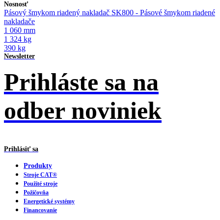
Nosnosť
Pásový šmykom riadený nakladač SK800 - Pásové šmykom riadené
nakladače
1 060 mm
1 324 kg
390 kg
Newsletter
Prihláste sa na
odber noviniek
Prihlásiť sa
Produkty
Stroje CAT®
Použité stroje
Požičovňa
Energetické systémy
Financovanie