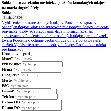
Súhlasím so zasielaním noviniek a použitím kontaktných údajov
na marketingové účely
Súhlasím
Výhlásenie o ochrane osobných údajov
Poučenie so spracovaním
osobných údajov
Súhlas so spracovaním osobných údajov
Poučenie
právnickej osoby so spracovaním dát a informácií
Zoznam
spracovateľov
Poučenie o ochrane osobných údajov pre dodávateľa
tovaru
Poučenie o ochrane osobných údajov pre poskytovateľa
služieb
Vyhlásenie o ochrane osobných údajov Facebook - stránka
pre fanúšikov
Kontaktovať predajcu
Meno*
Priezvisko*
Firma
Ulica, číslo
Mesto
PSČ
E-mail*
Telefón*
Dátum OD
Dátum DO