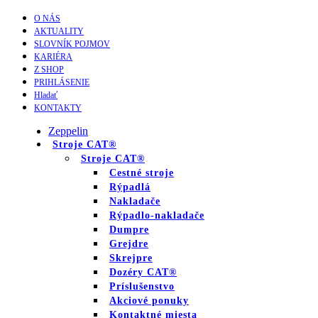
O NÁS
AKTUALITY
SLOVNÍK POJMOV
KARIÉRA
Z SHOP
PRIHLÁSENIE
Hladať
KONTAKTY
Zeppelin
Stroje CAT®
Stroje CAT®
Cestné stroje
Rýpadlá
Nakladače
Rýpadlo-nakladače
Dumpre
Grejdre
Skrejpre
Dozéry CAT®
Príslušenstvo
Akciové ponuky
Kontaktné miesta