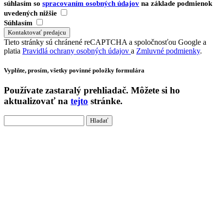
súhlasím so
spracovaním osobných údajov
na základe podmienok
uvedených nižšie
Súhlasím
Tieto stránky sú chránené reCAPTCHA a spoločnosťou Google a
platia
Pravidlá ochrany osobných údajov
a
Zmluvné podmienky
.
Vyplňte, prosím, všetky povinné položky formulára
Používate
zastaralý
prehliadač. Môžete si ho
aktualizovať na
tejto
stránke.