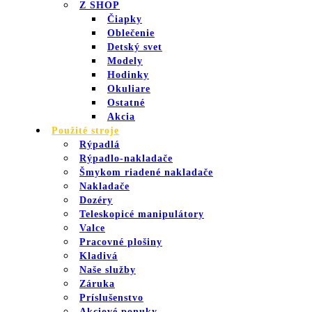
Z SHOP
Čiapky
Oblečenie
Detský svet
Modely
Hodinky
Okuliare
Ostatné
Akcia
Použité stroje
Rýpadlá
Rýpadlo-nakladače
Šmykom riadené nakladače
Nakladače
Dozéry
Teleskopicé manipulátory
Valce
Pracovné plošiny
Kladivá
Naše služby
Záruka
Príslušenstvo
Akciové ponuky