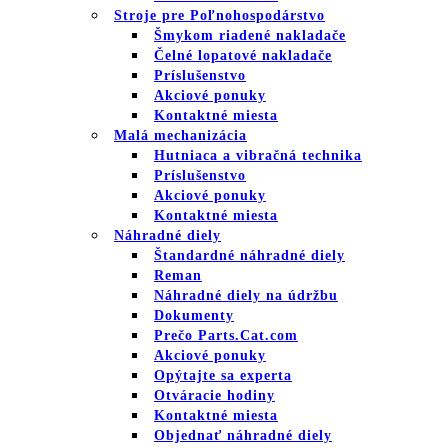
Stroje pre Poľnohospodárstvo
Šmykom riadené nakladače
Čelné lopatové nakladače
Príslušenstvo
Akciové ponuky
Kontaktné miesta
Malá mechanizácia
Hutniaca a vibračná technika
Príslušenstvo
Akciové ponuky
Kontaktné miesta
Náhradné diely
Štandardné náhradné diely
Reman
Náhradné diely na údržbu
Dokumenty
Prečo Parts.Cat.com
Akciové ponuky
Opýtajte sa experta
Otváracie hodiny
Kontaktné miesta
Objednať náhradné diely