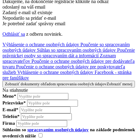
Ďakujeme, na dokončenie registrácie kliknite na odkaz
odoslaný na váš email
Zadaný e-mail už existuje
Nepodarilo sa pridať e-mail
Je potrebné zadať správny email
Odhlásiť sa
z odberu noviniek.
Výhlásenie o ochrane osobných údajov
Poučenie so spracovaním
osobných údajov
Súhlas so spracovaním osobných údajov
Poučenie
právnickej osoby so spracovaním dát a informácií
Zoznam
spracovateľov
Poučenie o ochrane osobných údajov pre dodávateľa
tovaru
Poučenie o ochrane osobných údajov pre poskytovateľa
služieb
Vyhlásenie o ochrane osobných údajov Facebook - stránka
pre fanúšikov
Zobraziť dokumenty ohľadom spracovania osobných údajov
Zobraziť menej
Na stiahnutie
Meno*
Priezvisko*
E-mail*
Telefón*
Firma
Súhlasím so
spracovaním osobných údajov
na základe podmienok
uvedených nižšie