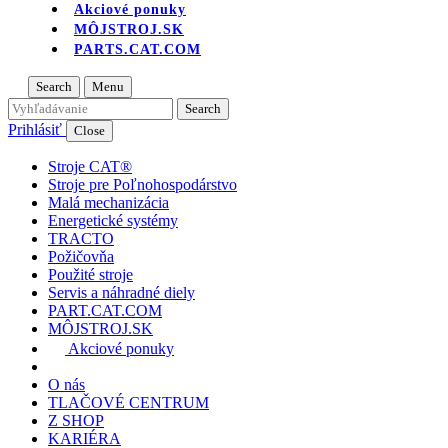
Akciové ponuky
MÔJSTROJ.SK
PARTS.CAT.COM
Search
Menu
Prihlásiť
Close
Stroje CAT®
Stroje pre Poľnohospodárstvo
Malá mechanizácia
Energetické systémy
TRACTO
Požičovňa
Použité stroje
Servis a náhradné diely
PART.CAT.COM
MÔJSTROJ.SK
Akciové ponuky
O nás
TLAČOVÉ CENTRUM
Z SHOP
KARIÉRA