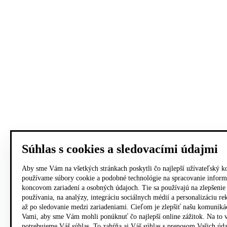
Súhlas s cookies a sledovacími údajmi
Aby sme Vám na všetkých stránkach poskytli čo najlepší užívateľský k
používame súbory cookie a podobné technológie na spracovanie inform
koncovom zariadení a osobných údajoch. Tie sa používajú na zlepšenie
používania, na analýzy, integráciu sociálnych médií a personalizáciu r
až po sledovanie medzi zariadeniami. Cieľom je zlepšiť našu komuniká
Vami, aby sme Vám mohli ponúknuť čo najlepší online zážitok. Na to 
potrebujeme Váš súhlas. To zahŕňa aj Váš súhlas s prenosom Vašich úd