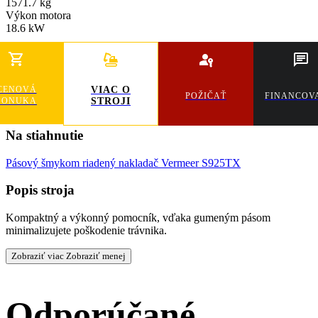
1571.7 kg
Výkon motora
18.6 kW
CENOVÁ
VIAC O
POŽIČAŤ
FINANCOV
PONUKA
STROJI
Na stiahnutie
Pásový šmykom riadený nakladač Vermeer S925TX
Popis stroja
Kompaktný a výkonný pomocník, vďaka gumeným pásom
minimalizujete poškodenie trávnika.
Zobraziť viac
Zobraziť menej
Odporúčané