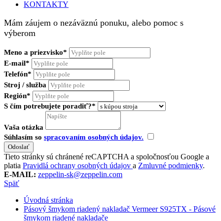
KONTAKTY
Mám záujem o nezáväznú ponuku, alebo pomoc s
výberom
Meno a priezvisko*
E-mail*
Telefón*
Stroj / služba
Región*
S čím potrebujete poradiť?*
Vaša otázka
Súhlasím so
spracovaním osobných údajov.
Tieto stránky sú chránené reCAPTCHA a spoločnosťou Google a
platia
Pravidlá ochrany osobných údajov
a
Zmluvné podmienky
.
E-MAIL:
zeppelin-sk@zeppelin.com
Späť
Úvodná stránka
Pásový šmykom riadený nakladač Vermeer S925TX - Pásové
šmykom riadené nakladače