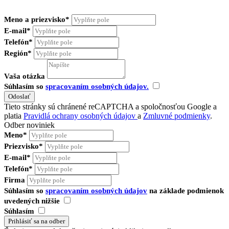
Meno a priezvisko*
E-mail*
Telefón*
Región*
Vaša otázka
Súhlasím so
spracovaním osobných údajov.
Tieto stránky sú chránené reCAPTCHA a spoločnosťou Google a
platia
Pravidlá ochrany osobných údajov
a
Zmluvné podmienky
.
Odber noviniek
Meno*
Priezvisko*
E-mail*
Telefón*
Firma
Súhlasím so
spracovaním osobných údajov
na základe podmienok
uvedených nižšie
Súhlasím