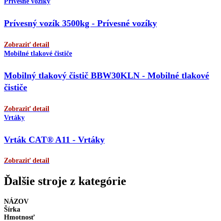
Prívesné vozíky
Prívesný vozík 3500kg - Prívesné vozíky
Zobraziť detail
Mobilné tlakové čističe
Mobilný tlakový čistič BBW30KLN - Mobilné tlakové
čističe
Zobraziť detail
Vrtáky
Vrták CAT® A11 - Vrtáky
Zobraziť detail
Ďalšie stroje z kategórie
NÁZOV
Šírka
Hmotnosť