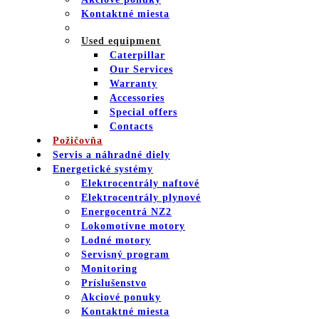
Kontaktné miesta
Used equipment
Caterpillar
Our Services
Warranty
Accessories
Special offers
Contacts
Požičovňa
Servis a náhradné diely
Energetické systémy
Elektrocentrály naftové
Elektrocentrály plynové
Energocentrá NZ2
Lokomotívne motory
Lodné motory
Servisný program
Monitoring
Príslušenstvo
Akciové ponuky
Kontaktné miesta