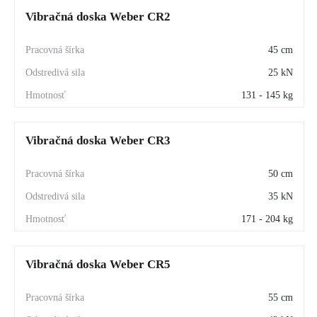
Vibračná doska Weber CR2
45 cm
25 kN
131 - 145 kg
Vibračná doska Weber CR3
50 cm
35 kN
171 - 204 kg
Vibračná doska Weber CR5
55 cm