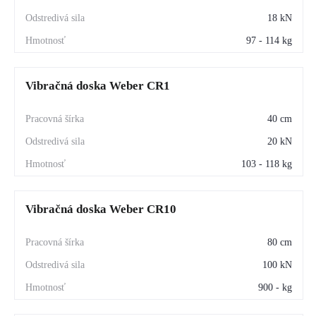
18 kN
97 - 114 kg
Vibračná doska Weber CR1
40 cm
20 kN
103 - 118 kg
Vibračná doska Weber CR10
80 cm
100 kN
900 - kg