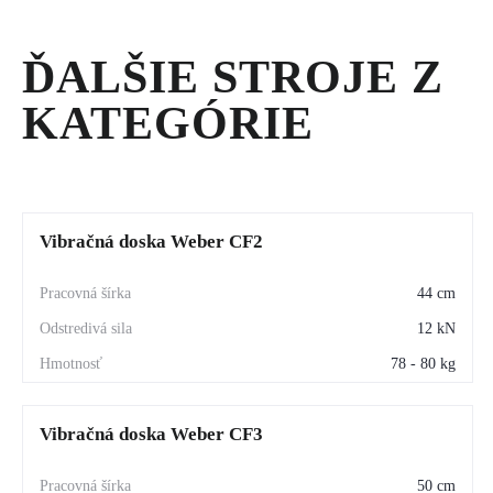
ĎALŠIE STROJE Z
KATEGÓRIE
Vibračná doska Weber CF2
44 cm
12 kN
78 - 80 kg
Vibračná doska Weber CF3
50 cm