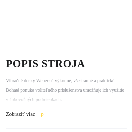
POPIS STROJA
Vibračné dosky Weber sú výkonné, všestranné a praktické.
Bohatá ponuka voliteľného príslušenstva umožňuje ich využitie
v ľubovoľných podmienkach.
Zobraziť viac