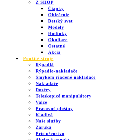
Z SHOP
Čiapky
Oblečenie
Detský svet
Modely
Hodinky
Okuliare
Ostatné
Akcia
Použité stroje
Rýpadlá
Rýpadlo-nakladače
Šmykom riadené nakladače
Nakladače
Dozéry
Teleskopicé manipulátory
Valce
Pracovné plošiny
Kladivá
Naše služby
Záruka
Príslušenstvo
Akciové ponuky