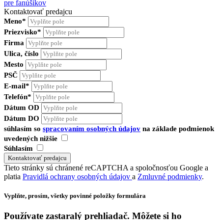
pre fanúšikov
Kontaktovať predajcu
Meno*
Priezvisko*
Firma
Ulica, číslo
Mesto
PSČ
E-mail*
Telefón*
Dátum OD
Dátum DO
súhlasím so
spracovaním osobných údajov
na základe podmienok
uvedených nižšie
Súhlasím
Tieto stránky sú chránené reCAPTCHA a spoločnosťou Google a
platia
Pravidlá ochrany osobných údajov
a
Zmluvné podmienky
.
Vyplňte, prosím, všetky povinné položky formulára
Používate
zastaralý
prehliadač. Môžete si ho