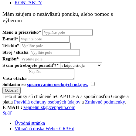
KONTAKTY
Mám záujem o nezáväznú ponuku, alebo pomoc s
výberom
Meno a priezvisko*
E-mail*
Telefón*
Stroj / služba
Región*
S čím potrebujete poradiť?*
Vaša otázka
Súhlasím so
spracovaním osobných údajov.
Tieto stránky sú chránené reCAPTCHA a spoločnosťou Google a
platia
Pravidlá ochrany osobných údajov
a
Zmluvné podmienky
.
E-MAIL:
zeppelin-sk@zeppelin.com
Späť
Úvodná stránka
Vibračná doska Weber CR3Hd