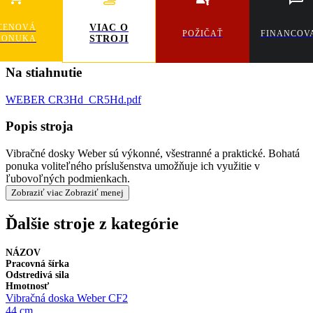
CENOVÁ
VIAC O
POŽIČAŤ
FINANCOV
PONUKA
STROJI
Na stiahnutie
WEBER CR3Hd_CR5Hd.pdf
Popis stroja
Vibračné dosky Weber sú výkonné, všestranné a praktické. Bohatá
ponuka voliteľného príslušenstva umožňuje ich využitie v
ľubovoľných podmienkach.
Zobraziť viac
Zobraziť menej
Ďalšie stroje z kategórie
NÁZOV
Pracovná šírka
Odstredivá sila
Hmotnosť
Vibračná doska Weber CF2
44 cm