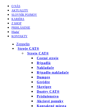
O NÁS
AKTUALITY
SLOVNÍK POJMOV
KARIÉRA
Z SHOP
PRIHLÁSENIE
Hladať
KONTAKTY
Zeppelin
Stroje CAT®
Stroje CAT®
Cestné stroje
Rýpadlá
Nakladače
Rýpadlo-nakladače
Dumpre
Grejdre
Skrejpre
Dozéry CAT®
Príslušenstvo
Akciové ponuky
Kontaktné miesta