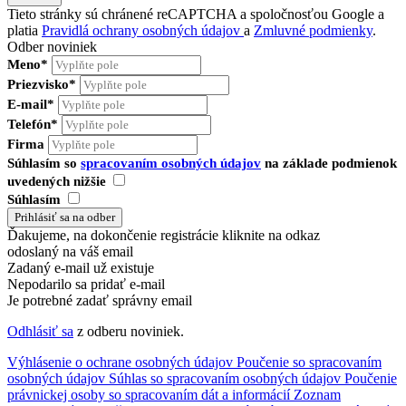
Tieto stránky sú chránené reCAPTCHA a spoločnosťou Google a
platia
Pravidlá ochrany osobných údajov
a
Zmluvné podmienky
.
Odber noviniek
Meno*
Priezvisko*
E-mail*
Telefón*
Firma
Súhlasím so
spracovaním osobných údajov
na základe podmienok
uvedených nižšie
Súhlasím
Ďakujeme, na dokončenie registrácie kliknite na odkaz
odoslaný na váš email
Zadaný e-mail už existuje
Nepodarilo sa pridať e-mail
Je potrebné zadať správny email
Odhlásiť sa
z odberu noviniek.
Výhlásenie o ochrane osobných údajov
Poučenie so spracovaním
osobných údajov
Súhlas so spracovaním osobných údajov
Poučenie
právnickej osoby so spracovaním dát a informácií
Zoznam