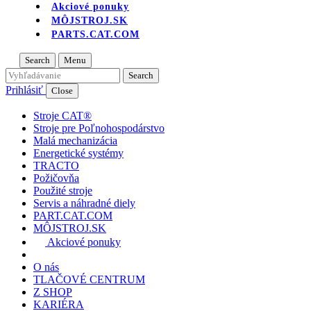
Akciové ponuky
MÔJSTROJ.SK
PARTS.CAT.COM
Search
Menu
Prihlásiť
Close
Stroje CAT®
Stroje pre Poľnohospodárstvo
Malá mechanizácia
Energetické systémy
TRACTO
Požičovňa
Použité stroje
Servis a náhradné diely
PART.CAT.COM
MÔJSTROJ.SK
Akciové ponuky
O nás
TLAČOVÉ CENTRUM
Z SHOP
KARIÉRA