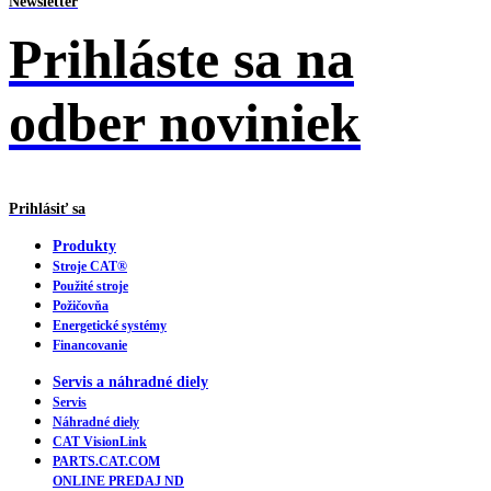
Newsletter
Prihláste sa na
odber noviniek
Prihlásiť sa
Produkty
Stroje CAT®
Použité stroje
Požičovňa
Energetické systémy
Financovanie
Servis a náhradné diely
Servis
Náhradné diely
CAT VisionLink
PARTS.CAT.COM
ONLINE PREDAJ ND