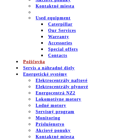
Kontaktné miesta
Used equipment
Caterpillar
Our Services
Warranty
Accessories
Special offers
Contacts
Požičovňa
Servis a náhradné diely
Energetické systémy
Elektrocentrály naftové
Elektrocentrály plynové
Energocentrá NZ2
Lokomotívne motory
Lodné motory
Servisný program
Monitoring
Príslušenstvo
Akciové ponuky
Kontaktné miesta