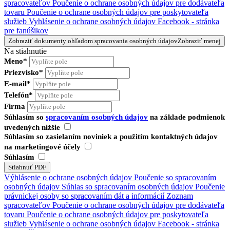
spracovateľov
Poučenie o ochrane osobných údajov pre dodávateľa
tovaru
Poučenie o ochrane osobných údajov pre poskytovateľa
služieb
Vyhlásenie o ochrane osobných údajov Facebook - stránka
pre fanúšikov
Zobraziť dokumenty ohľadom spracovania osobných údajov
Zobraziť menej
Na stiahnutie
Meno*
Priezvisko*
E-mail*
Telefón*
Firma
Súhlasím so
spracovaním osobných údajov
na základe podmienok
uvedených nižšie
Súhlasím so zasielaním noviniek a použitím kontaktných údajov
na marketingové účely
Súhlasím
Výhlásenie o ochrane osobných údajov
Poučenie so spracovaním
osobných údajov
Súhlas so spracovaním osobných údajov
Poučenie
právnickej osoby so spracovaním dát a informácií
Zoznam
spracovateľov
Poučenie o ochrane osobných údajov pre dodávateľa
tovaru
Poučenie o ochrane osobných údajov pre poskytovateľa
služieb
Vyhlásenie o ochrane osobných údajov Facebook - stránka