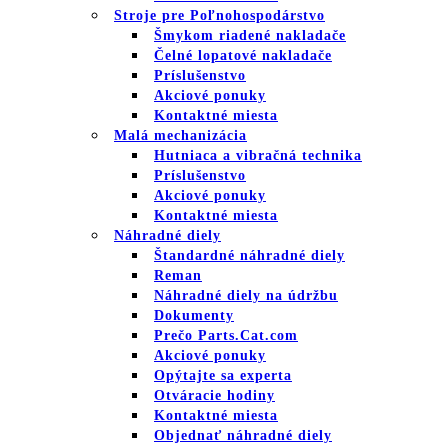
Stroje pre Poľnohospodárstvo
Šmykom riadené nakladače
Čelné lopatové nakladače
Príslušenstvo
Akciové ponuky
Kontaktné miesta
Malá mechanizácia
Hutniaca a vibračná technika
Príslušenstvo
Akciové ponuky
Kontaktné miesta
Náhradné diely
Štandardné náhradné diely
Reman
Náhradné diely na údržbu
Dokumenty
Prečo Parts.Cat.com
Akciové ponuky
Opýtajte sa experta
Otváracie hodiny
Kontaktné miesta
Objednať náhradné diely