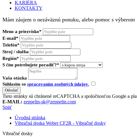
KARIÉRA
KONTAKTY
Mám záujem o nezáväznú ponuku, alebo pomoc s výberom
Meno a priezvisko*
E-mail*
Telefón*
Stroj / služba
Región*
S čím potrebujete poradiť?*
Vaša otázka
Súhlasím so
spracovaním osobných údajov.
Tieto stránky sú chránené reCAPTCHA a spoločnosťou Google a pla
E-MAIL:
zeppelin-sk@zeppelin.com
Späť
Úvodná stránka
Vibračná doska Weber CF2R - Vibračné dosky
Vibračné dosky