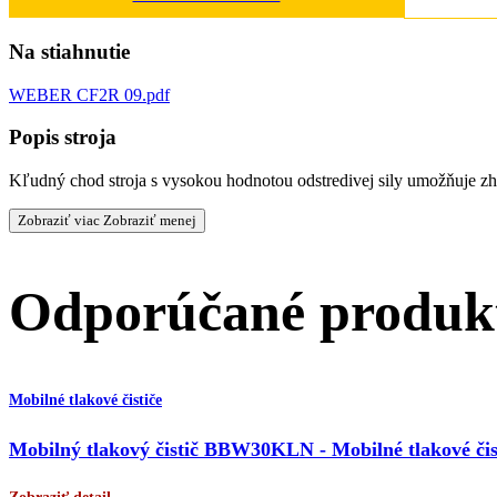
Na stiahnutie
WEBER CF2R 09.pdf
Popis stroja
Kľudný chod stroja s vysokou hodnotou odstredivej sily umožňuje zh
Zobraziť viac
Zobraziť menej
Odporúčané produk
Mobilné tlakové čističe
Mobilný tlakový čistič BBW30KLN - Mobilné tlakové čis