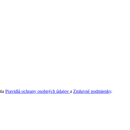
tia
Pravidlá ochrany osobných údajov
a
Zmluvné podmienky
.