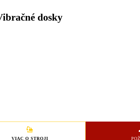
Vibračné dosky
VIAC O STROJI
PO