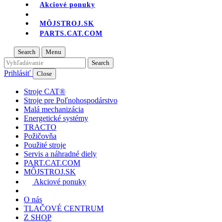
Akciové ponuky
MÔJSTROJ.SK
PARTS.CAT.COM
Search
Menu
Prihlásiť
Close
Stroje CAT®
Stroje pre Poľnohospodárstvo
Malá mechanizácia
Energetické systémy
TRACTO
Požičovňa
Použité stroje
Servis a náhradné diely
PART.CAT.COM
MÔJSTROJ.SK
Akciové ponuky
O nás
TLAČOVÉ CENTRUM
Z SHOP