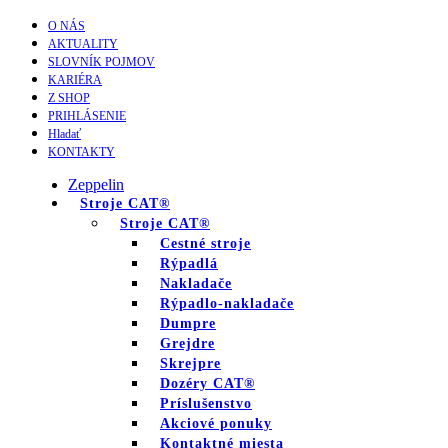
O NÁS
AKTUALITY
SLOVNÍK POJMOV
KARIÉRA
Z SHOP
PRIHLÁSENIE
Hladať
KONTAKTY
Zeppelin
Stroje CAT®
Stroje CAT®
Cestné stroje
Rýpadlá
Nakladače
Rýpadlo-nakladače
Dumpre
Grejdre
Skrejpre
Dozéry CAT®
Príslušenstvo
Akciové ponuky
Kontaktné miesta