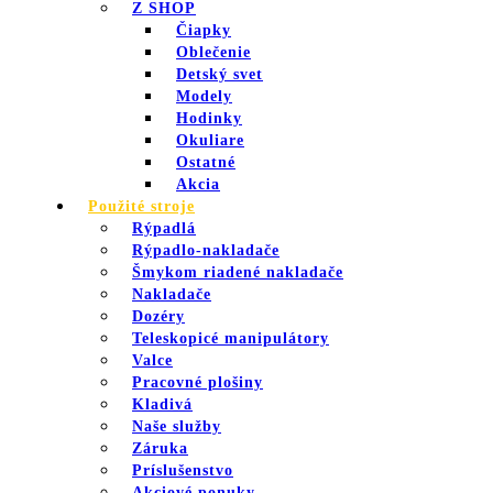
Z SHOP
Čiapky
Oblečenie
Detský svet
Modely
Hodinky
Okuliare
Ostatné
Akcia
Použité stroje
Rýpadlá
Rýpadlo-nakladače
Šmykom riadené nakladače
Nakladače
Dozéry
Teleskopicé manipulátory
Valce
Pracovné plošiny
Kladivá
Naše služby
Záruka
Príslušenstvo
Akciové ponuky