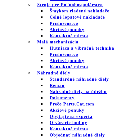
Stroje pre Poľnohospodárstvo
Šmykom riadené nakladače
Čelné lopatové nakladače
Príslušenstvo
Akciové ponuky
Kontaktné miesta
Malá mechanizácia
Hutniaca a vibračná technika
Príslušenstvo
Akciové ponuky
Kontaktné miesta
Náhradné diely
Štandardné náhradné diely
Reman
Náhradné diely na údržbu
Dokumenty
Prečo Parts.Cat.com
Akciové ponuky
Opýtajte sa experta
Otváracie hodiny
Kontaktné miesta
Objednať náhradné diely