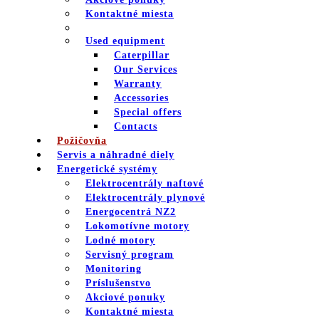
Kontaktné miesta
Used equipment
Caterpillar
Our Services
Warranty
Accessories
Special offers
Contacts
Požičovňa
Servis a náhradné diely
Energetické systémy
Elektrocentrály naftové
Elektrocentrály plynové
Energocentrá NZ2
Lokomotívne motory
Lodné motory
Servisný program
Monitoring
Príslušenstvo
Akciové ponuky
Kontaktné miesta