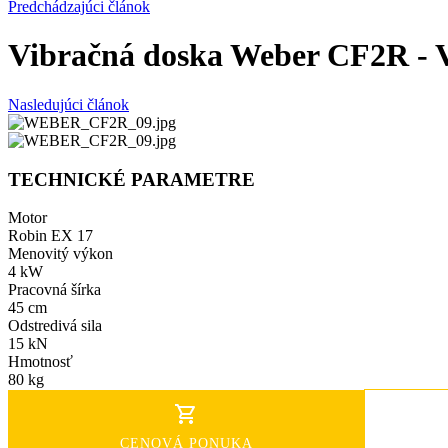
Predchádzajúci článok
Vibračná doska Weber CF2R - 
Nasledujúci článok
TECHNICKÉ PARAMETRE
Motor
Robin EX 17
Menovitý výkon
4 kW
Pracovná šírka
45 cm
Odstredivá sila
15 kN
Hmotnosť
80 kg
CENOVÁ PONUKA