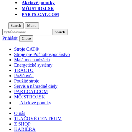
Akciové ponuky
MÔJSTROJ.SK
PARTS.CAT.COM
Search
Menu
Prihlásiť
Close
Stroje CAT®
Stroje pre Poľnohospodárstvo
Malá mechanizácia
Energetické systémy
TRACTO
Požičovňa
Použité stroje
Servis a náhradné diely
PART.CAT.COM
MÔJSTROJ.SK
Akciové ponuky
O nás
TLAČOVÉ CENTRUM
Z SHOP
KARIÉRA