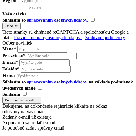
Región*
Vaša otázka
Súhlasím so
spracovaním osobných údajov.
Tieto stránky sú chránené reCAPTCHA a spoločnosťou Google a
platia
Pravidlá ochrany osobných údajov
a
Zmluvné podmienky
.
Odber noviniek
Meno*
Priezvisko*
E-mail*
Telefón*
Firma
Súhlasím so
spracovaním osobných údajov
na základe podmienok
uvedených nižšie
Súhlasím
Ďakujeme, na dokončenie registrácie kliknite na odkaz
odoslaný na váš email
Zadaný e-mail už existuje
Nepodarilo sa pridať e-mail
Je potrebné zadať správny email