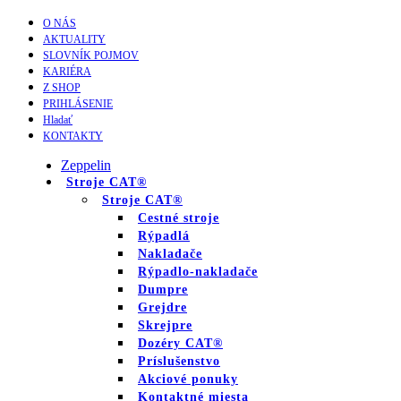
O NÁS
AKTUALITY
SLOVNÍK POJMOV
KARIÉRA
Z SHOP
PRIHLÁSENIE
Hladať
KONTAKTY
Zeppelin
Stroje CAT®
Stroje CAT®
Cestné stroje
Rýpadlá
Nakladače
Rýpadlo-nakladače
Dumpre
Grejdre
Skrejpre
Dozéry CAT®
Príslušenstvo
Akciové ponuky
Kontaktné miesta