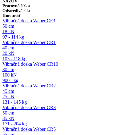
NÁZOV
Pracovná šírka
Odstredivá sila
Hmotnosť
Vibračná doska Weber CF3
50 cm
18 kN
97 - 114 kg
Vibračná doska Weber CR1
40 cm
20 kN
103 - 118 kg
Vibračná doska Weber CR10
80 cm
100 kN
900 - kg
Vibračná doska Weber CR2
45 cm
25 kN
131 - 145 kg
Vibračná doska Weber CR3
50 cm
35 kN
171 - 204 kg
Vibračná doska Weber CR5
55 cm