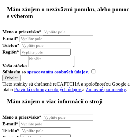
Mám záujem o nezáväznú ponuku, alebo pomoc
s výberom
Meno a priezvisko*
E-mail*
Telefón*
Región*
Vaša otázka
Súhlasím so
spracovaním osobných údajov.
Tieto stránky sú chránené reCAPTCHA a spoločnosťou Google a
platia
Pravidlá ochrany osobných údajov
a
Zmluvné podmienky
.
Mám záujem o viac informácií o stroji
Meno a priezvisko*
E-mail*
Telefón*