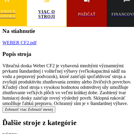
CENOVÁ
VIAC O
POŽIČAŤ
FINANCOV
PONUKA
STROJI
Na stiahnutie
WEBER CF2.pdf
Popis stroja
Vibračná doska Weber CF2 je vybavená mnohými významnými
prvkami štandardnej i voliteľnej výbavy (veľkokapacitná nádž na
vodu a prepravný podvozok), ktoré zaisťujú spoľahlivosť stroja a
zvyšujú produktivitu zhutňovania zeminy alebo živičných povrchov.
Kľudný chod stroja s vysokou hodnotou odstredivej sily umožňuje
zhutňovanie veľkých plôch vo veľmi krátkej dobe. Zaoblený tvar
hutniacej dosky zaisťuje rovný výsledný povrh. Sklopná rukoväť
umožňuje ľahkú prepravu. Ochranný rám je v štandardnej výbave.
Zobraziť viac
Zobraziť menej
Ďalšie stroje z kategórie