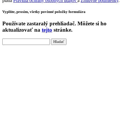
platia
Pravidlá ochrany osobných údajov
a
Zmluvné podmienky
.
Vyplňte, prosím, všetky povinné položky formulára
Používate
zastaralý
prehliadač. Môžete si ho
aktualizovať na
tejto
stránke.