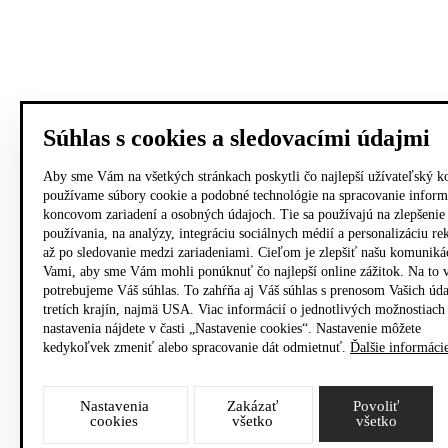
Súhlas s cookies a sledovacími údajmi
Aby sme Vám na všetkých stránkach poskytli čo najlepší užívateľský k
používame súbory cookie a podobné technológie na spracovanie inform
koncovom zariadení a osobných údajoch. Tie sa používajú na zlepšenie
používania, na analýzy, integráciu sociálnych médií a personalizáciu r
až po sledovanie medzi zariadeniami. Cieľom je zlepšiť našu komuniká
Vami, aby sme Vám mohli ponúknuť čo najlepší online zážitok. Na to 
potrebujeme Váš súhlas. To zahŕňa aj Váš súhlas s prenosom Vašich úd
tretích krajín, najmä USA. Viac informácií o jednotlivých možnostiach
nastavenia nájdete v časti „Nastavenie cookies“. Nastavenie môžete
kedykoľvek zmeniť alebo spracovanie dát odmietnuť.
Ďalšie informáci
Nastavenia
Zakázať
Povoliť
cookies
všetko
všetko