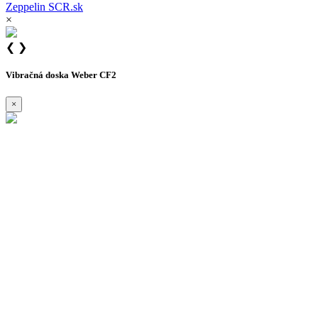
Zeppelin
SCR.sk
×
❮
❯
Vibračná doska Weber CF2
×