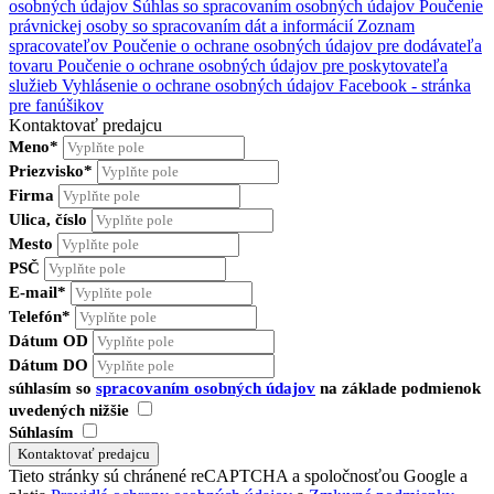
osobných údajov
Súhlas so spracovaním osobných údajov
Poučenie
právnickej osoby so spracovaním dát a informácií
Zoznam
spracovateľov
Poučenie o ochrane osobných údajov pre dodávateľa
tovaru
Poučenie o ochrane osobných údajov pre poskytovateľa
služieb
Vyhlásenie o ochrane osobných údajov Facebook - stránka
pre fanúšikov
Kontaktovať predajcu
Meno*
Priezvisko*
Firma
Ulica, číslo
Mesto
PSČ
E-mail*
Telefón*
Dátum OD
Dátum DO
súhlasím so
spracovaním osobných údajov
na základe podmienok
uvedených nižšie
Súhlasím
Tieto stránky sú chránené reCAPTCHA a spoločnosťou Google a