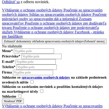
Odhlásiť sa
z odberu noviniek.
Výhlásenie o ochrane osobných údajov
Poučenie so spracovaním
osobných údajov
Súhlas so spracovaním osobných údajov
Poučenie
právnickej osoby so spracovaním dát a informácií
Zoznam
spracovateľov
Poučenie o ochrane osobných údajov pre dodávateľa
tovaru
Poučenie o ochrane osobných údajov pre poskytovateľa
služieb
Vyhlásenie o ochrane osobných údajov Facebook - stránka
pre fanúšikov
Zobraziť dokumenty ohľadom spracovania osobných údajov
Zobraziť menej
Na stiahnutie
Meno*
Priezvisko*
E-mail*
Telefón*
Firma
Súhlasím so
spracovaním osobných údajov
na základe podmienok
uvedených nižšie
Súhlasím so zasielaním noviniek a použitím kontaktných údajov
na marketingové účely
Súhlasím
Výhlásenie o ochrane osobných údajov
Poučenie so spracovaním