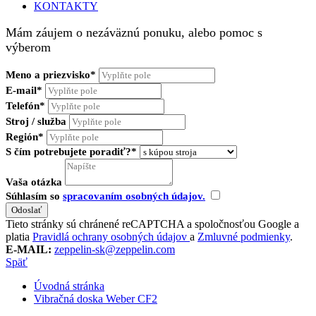
KONTAKTY
Mám záujem o nezáväznú ponuku, alebo pomoc s
výberom
Meno a priezvisko*
E-mail*
Telefón*
Stroj / služba
Región*
S čím potrebujete poradiť?*
Vaša otázka
Súhlasím so
spracovaním osobných údajov.
Tieto stránky sú chránené reCAPTCHA a spoločnosťou Google a
platia
Pravidlá ochrany osobných údajov
a
Zmluvné podmienky
.
E-MAIL:
zeppelin-sk@zeppelin.com
Späť
Úvodná stránka
Vibračná doska Weber CF2