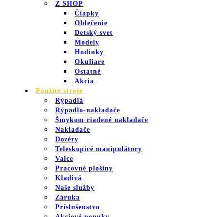
Z SHOP
Čiapky
Oblečenie
Detský svet
Modely
Hodinky
Okuliare
Ostatné
Akcia
Použité stroje
Rýpadlá
Rýpadlo-nakladače
Šmykom riadené nakladače
Nakladače
Dozéry
Teleskopicé manipulátory
Valce
Pracovné plošiny
Kladivá
Naše služby
Záruka
Príslušenstvo
Akciové ponuky