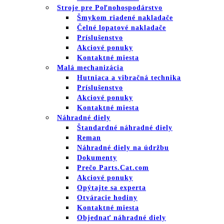
Stroje pre Poľnohospodárstvo
Šmykom riadené nakladače
Čelné lopatové nakladače
Príslušenstvo
Akciové ponuky
Kontaktné miesta
Malá mechanizácia
Hutniaca a vibračná technika
Príslušenstvo
Akciové ponuky
Kontaktné miesta
Náhradné diely
Štandardné náhradné diely
Reman
Náhradné diely na údržbu
Dokumenty
Prečo Parts.Cat.com
Akciové ponuky
Opýtajte sa experta
Otváracie hodiny
Kontaktné miesta
Objednať náhradné diely