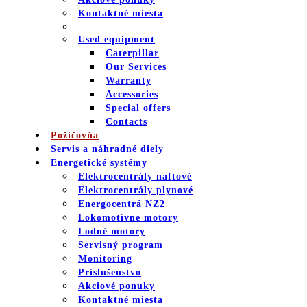
Kontaktné miesta
Used equipment
Caterpillar
Our Services
Warranty
Accessories
Special offers
Contacts
Požičovňa
Servis a náhradné diely
Energetické systémy
Elektrocentrály naftové
Elektrocentrály plynové
Energocentrá NZ2
Lokomotívne motory
Lodné motory
Servisný program
Monitoring
Príslušenstvo
Akciové ponuky
Kontaktné miesta