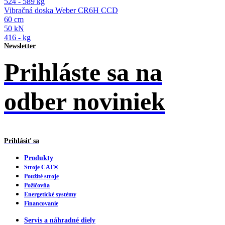
524 - 589 kg
Vibračná doska Weber CR6H CCD
60 cm
50 kN
416 - kg
Newsletter
Prihláste sa na
odber noviniek
Prihlásiť sa
Produkty
Stroje CAT®
Použité stroje
Požičovňa
Energetické systémy
Financovanie
Servis a náhradné diely