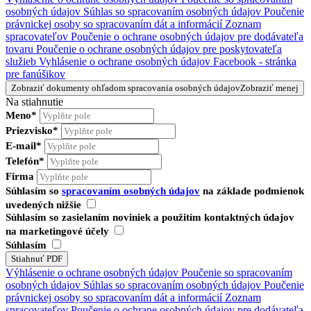
osobných údajov
Súhlas so spracovaním osobných údajov
Poučenie
právnickej osoby so spracovaním dát a informácií
Zoznam
spracovateľov
Poučenie o ochrane osobných údajov pre dodávateľa
tovaru
Poučenie o ochrane osobných údajov pre poskytovateľa
služieb
Vyhlásenie o ochrane osobných údajov Facebook - stránka
pre fanúšikov
Zobraziť dokumenty ohľadom spracovania osobných údajov
Zobraziť menej
Na stiahnutie
Meno*
Priezvisko*
E-mail*
Telefón*
Firma
Súhlasím so
spracovaním osobných údajov
na základe podmienok
uvedených nižšie
Súhlasím so zasielaním noviniek a použitím kontaktných údajov
na marketingové účely
Súhlasím
Výhlásenie o ochrane osobných údajov
Poučenie so spracovaním
osobných údajov
Súhlas so spracovaním osobných údajov
Poučenie
právnickej osoby so spracovaním dát a informácií
Zoznam
spracovateľov
Poučenie o ochrane osobných údajov pre dodávateľa