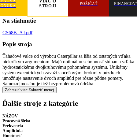
CENOVÁ
VIAC O
POŽIČAŤ
FINANCOV
PONUKA
STROJI
Na stiahnutie
CS68B_AJ.pdf
Popis stroja
Ťahačové valce od výrobcu Caterpillar sa líšia od ostatných vďaka
niekoľkým argumentom. Majú optimálnu schopnosť stúpania vďaka
hydrostatickému dvojkruhovému pohonnému systému. Unikátny
systém excentrických závaží s oceľovými brokmi v púzdrach
umožňuje nastavenie dvoch amplitúd pre rôzne pôdne pomery.
Samozrejmosťou je tiež bezproblémová údržba.
Zobraziť viac
Zobraziť menej
Ďalšie stroje z kategórie
NÁZOV
Pracovná šírka
Frekvencia
Amplitúda
Hmotnosť