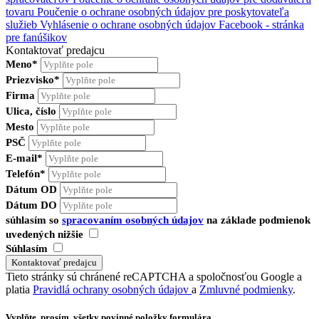
tovaru
Poučenie o ochrane osobných údajov pre poskytovateľa
služieb
Vyhlásenie o ochrane osobných údajov Facebook - stránka
pre fanúšikov
Kontaktovať predajcu
Meno*
Priezvisko*
Firma
Ulica, číslo
Mesto
PSČ
E-mail*
Telefón*
Dátum OD
Dátum DO
súhlasím so
spracovaním osobných údajov
na základe podmienok
uvedených nižšie
Súhlasím
Tieto stránky sú chránené reCAPTCHA a spoločnosťou Google a
platia
Pravidlá ochrany osobných údajov
a
Zmluvné podmienky
.
Vyplňte, prosím, všetky povinné položky formulára