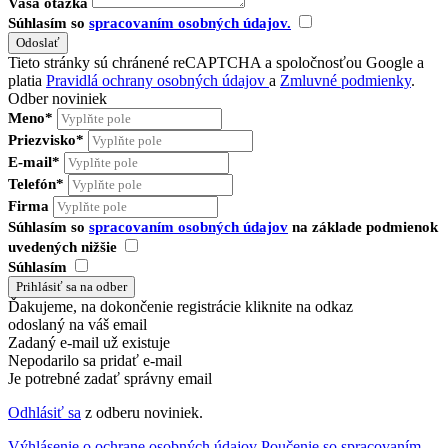
Vaša otázka
Súhlasím so
spracovaním osobných údajov.
Tieto stránky sú chránené reCAPTCHA a spoločnosťou Google a
platia
Pravidlá ochrany osobných údajov
a
Zmluvné podmienky
.
Odber noviniek
Meno*
Priezvisko*
E-mail*
Telefón*
Firma
Súhlasím so
spracovaním osobných údajov
na základe podmienok
uvedených nižšie
Súhlasím
Ďakujeme, na dokončenie registrácie kliknite na odkaz
odoslaný na váš email
Zadaný e-mail už existuje
Nepodarilo sa pridať e-mail
Je potrebné zadať správny email
Odhlásiť sa
z odberu noviniek.
Výhlásenie o ochrane osobných údajov
Poučenie so spracovaním