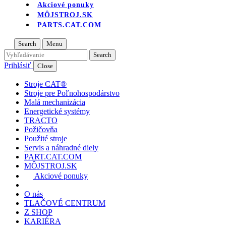
Akciové ponuky
MÔJSTROJ.SK
PARTS.CAT.COM
Search
Menu
Prihlásiť
Close
Stroje CAT®
Stroje pre Poľnohospodárstvo
Malá mechanizácia
Energetické systémy
TRACTO
Požičovňa
Použité stroje
Servis a náhradné diely
PART.CAT.COM
MÔJSTROJ.SK
Akciové ponuky
O nás
TLAČOVÉ CENTRUM
Z SHOP
KARIÉRA