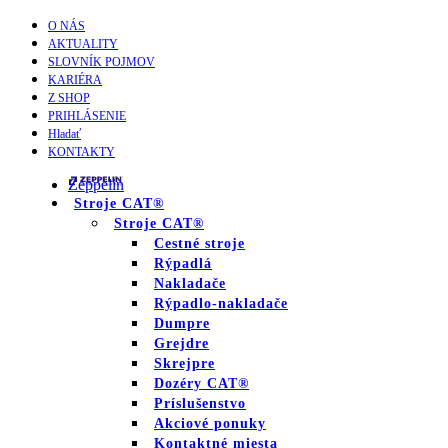
O NÁS
AKTUALITY
SLOVNÍK POJMOV
KARIÉRA
Z SHOP
PRIHLÁSENIE
Hladať
KONTAKTY
Zeppelin
Stroje CAT®
Stroje CAT®
Cestné stroje
Rýpadlá
Nakladače
Rýpadlo-nakladače
Dumpre
Grejdre
Skrejpre
Dozéry CAT®
Príslušenstvo
Akciové ponuky
Kontaktné miesta