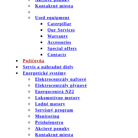
Kontaktné miesta
Used equipment
Caterpillar
Our Services
Warranty
Accessories
Special offers
Contacts
Požičovňa
Servis a náhradné diely
Energetické systémy
Elektrocentrály naftové
Elektrocentrály plynové
Energocentrá NZ2
Lokomotívne motory
Lodné motory
Servisný program
Monitoring
Príslušenstvo
Akciové ponuky
Kontaktné miesta