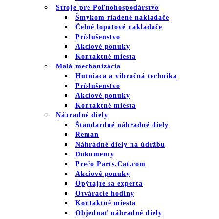
Stroje pre Poľnohospodárstvo
Šmykom riadené nakladače
Čelné lopatové nakladače
Príslušenstvo
Akciové ponuky
Kontaktné miesta
Malá mechanizácia
Hutniaca a vibračná technika
Príslušenstvo
Akciové ponuky
Kontaktné miesta
Náhradné diely
Štandardné náhradné diely
Reman
Náhradné diely na údržbu
Dokumenty
Prečo Parts.Cat.com
Akciové ponuky
Opýtajte sa experta
Otváracie hodiny
Kontaktné miesta
Objednať náhradné diely