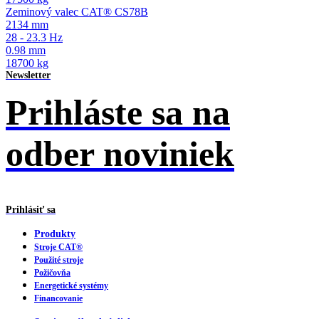
Zeminový valec CAT® CS78B
2134 mm
28 - 23.3 Hz
0.98 mm
18700 kg
Newsletter
Prihláste sa na
odber noviniek
Prihlásiť sa
Produkty
Stroje CAT®
Použité stroje
Požičovňa
Energetické systémy
Financovanie