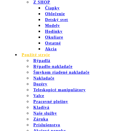
Z SHOP
Čiapky
Oblečenie
Detský svet
Modely
Hodinky
Okuliare
Ostatné
Akcia
Použité stroje
Rýpadlá
Rýpadlo-nakladače
Šmykom riadené nakladače
Nakladače
Dozéry
Teleskopicé manipulátory
Valce
Pracovné plošiny
Kladivá
Naše služby
Záruka
Príslušenstvo
Akciové ponuky