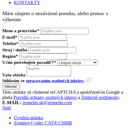
KONTAKTY
Mám záujem o nezáväznú ponuku, alebo pomoc s
výberom
Meno a priezvisko*
E-mail*
Telefón*
Stroj / služba
Región*
S čím potrebujete poradiť?*
Vaša otázka
Súhlasím so
spracovaním osobných údajov.
Tieto stránky sú chránené reCAPTCHA a spoločnosťou Google a
platia
Pravidlá ochrany osobných údajov
a
Zmluvné podmienky
.
E-MAIL:
zeppelin-sk@zeppelin.com
Späť
Úvodná stránka
Zeminový valec CAT® CS68B