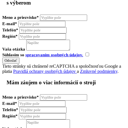
s výberom
Meno a priezvisko*
E-mail*
Telefón*
Región*
Vaša otázka
Súhlasím so
spracovaním osobných údajov.
Tieto stránky sú chránené reCAPTCHA a spoločnosťou Google a
platia
Pravidlá ochrany osobných údajov
a
Zmluvné podmienky
.
Mám záujem o viac informácií o stroji
Meno a priezvisko*
E-mail*
Telefón*
Región*