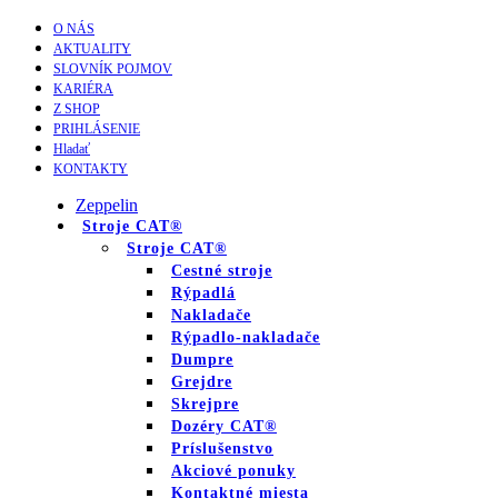
O NÁS
AKTUALITY
SLOVNÍK POJMOV
KARIÉRA
Z SHOP
PRIHLÁSENIE
Hladať
KONTAKTY
Zeppelin
Stroje CAT®
Stroje CAT®
Cestné stroje
Rýpadlá
Nakladače
Rýpadlo-nakladače
Dumpre
Grejdre
Skrejpre
Dozéry CAT®
Príslušenstvo
Akciové ponuky
Kontaktné miesta