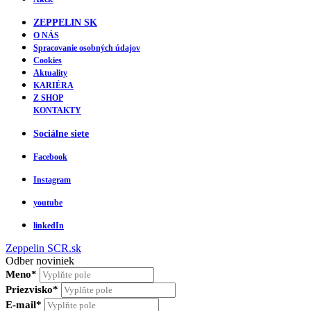
ZEPPELIN SK
O NÁS
Spracovanie osobných údajov
Cookies
Aktuality
KARIÉRA
Z SHOP
KONTAKTY
Sociálne siete
Facebook
Instagram
youtube
linkedIn
Zeppelin
SCR.sk
Odber noviniek
Meno*
Priezvisko*
E-mail*