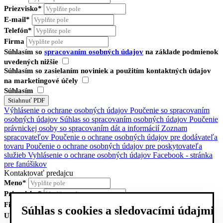
Priezvisko*
E-mail*
Telefón*
Firma
Súhlasím so
spracovaním osobných údajov
na základe podmienok
uvedených nižšie
Súhlasím so zasielaním noviniek a použitím kontaktných údajov
na marketingové účely
Súhlasím
Výhlásenie o ochrane osobných údajov
Poučenie so spracovaním
osobných údajov
Súhlas so spracovaním osobných údajov
Poučenie
právnickej osoby so spracovaním dát a informácií
Zoznam
spracovateľov
Poučenie o ochrane osobných údajov pre dodávateľa
tovaru
Poučenie o ochrane osobných údajov pre poskytovateľa
služieb
Vyhlásenie o ochrane osobných údajov Facebook - stránka
pre fanúšikov
Kontaktovať predajcu
Meno*
Priezvisko*
Firma
Súhlas s cookies a sledovacími údajmi
Ulica, číslo