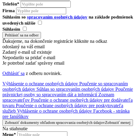
Telefón*
Firma
Súhlasím so
spracovaním osobných údajov
na základe podmienok
uvedených nižšie
Súhlasím
Ďakujeme, na dokončenie registrácie kliknite na odkaz
odoslaný na váš email
Zadaný e-mail už existuje
Nepodarilo sa pridať e-mail
Je potrebné zadať správny email
Odhlásiť sa
z odberu noviniek.
Výhlásenie o ochrane osobných údajov
Poučenie so spracovaním
osobných údajov
Súhlas so spracovaním osobných údajov
Poučenie
právnickej osoby so spracovaním dát a informácií
Zoznam
spracovateľov
Poučenie o ochrane osobných údajov pre dodávateľa
tovaru
Poučenie o ochrane osobných údajov pre poskytovateľa
služieb
Vyhlásenie o ochrane osobných údajov Facebook - stránka
pre fanúšikov
Zobraziť dokumenty ohľadom spracovania osobných údajov
Zobraziť menej
Na stiahnutie
Meno*