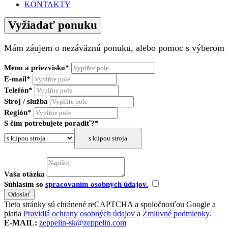
KONTAKTY
Vyžiadať ponuku
Mám záujem o nezáväznú ponuku, alebo pomoc s výberom
Meno a priezvisko*
E-mail*
Telefón*
Stroj / služba
Región*
S čím potrebujete poradiť?*
s kúpou stroja
Vaša otázka
Súhlasím so
spracovaním osobných údajov.
Tieto stránky sú chránené reCAPTCHA a spoločnosťou Google a
platia
Pravidlá ochrany osobných údajov
a
Zmluvné podmienky
.
E-MAIL:
zeppelin-sk@zeppelin.com