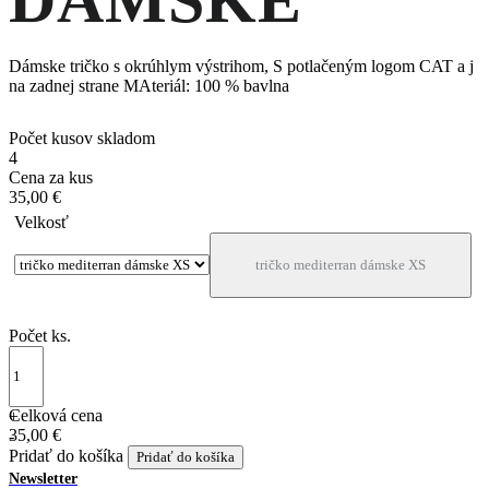
DÁMSKE
Dámske tričko s okrúhlym výstrihom, S potlačeným logom CAT a j
na zadnej strane MAteriál: 100 % bavlna
Počet kusov skladom
4
Cena za kus
35,00 €
Velkosť
tričko mediterran dámske XS
Počet ks.
Celková cena
+
35,00 €
-
Pridať do košíka
Newsletter