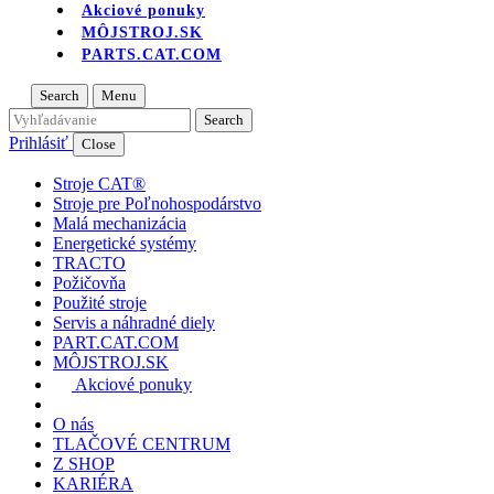
Akciové ponuky
MÔJSTROJ.SK
PARTS.CAT.COM
Search
Menu
Prihlásiť
Close
Stroje CAT®
Stroje pre Poľnohospodárstvo
Malá mechanizácia
Energetické systémy
TRACTO
Požičovňa
Použité stroje
Servis a náhradné diely
PART.CAT.COM
MÔJSTROJ.SK
Akciové ponuky
O nás
TLAČOVÉ CENTRUM
Z SHOP
KARIÉRA