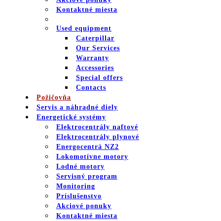
Kontaktné miesta
Used equipment
Caterpillar
Our Services
Warranty
Accessories
Special offers
Contacts
Požičovňa
Servis a náhradné diely
Energetické systémy
Elektrocentrály naftové
Elektrocentrály plynové
Energocentrá NZ2
Lokomotívne motory
Lodné motory
Servisný program
Monitoring
Príslušenstvo
Akciové ponuky
Kontaktné miesta