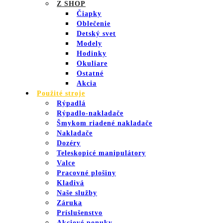
Z SHOP
Čiapky
Oblečenie
Detský svet
Modely
Hodinky
Okuliare
Ostatné
Akcia
Použité stroje
Rýpadlá
Rýpadlo-nakladače
Šmykom riadené nakladače
Nakladače
Dozéry
Teleskopicé manipulátory
Valce
Pracovné plošiny
Kladivá
Naše služby
Záruka
Príslušenstvo
Akciové ponuky