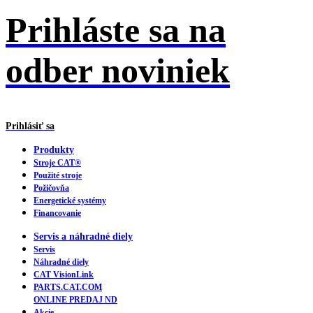
Prihláste sa na
odber noviniek
Prihlásiť sa
Produkty
Stroje CAT®
Použité stroje
Požičovňa
Energetické systémy
Financovanie
Servis a náhradné diely
Servis
Náhradné diely
CAT VisionLink
PARTS.CAT.COM
ONLINE PREDAJ ND
Akcie