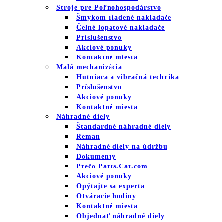
Stroje pre Poľnohospodárstvo
Šmykom riadené nakladače
Čelné lopatové nakladače
Príslušenstvo
Akciové ponuky
Kontaktné miesta
Malá mechanizácia
Hutniaca a vibračná technika
Príslušenstvo
Akciové ponuky
Kontaktné miesta
Náhradné diely
Štandardné náhradné diely
Reman
Náhradné diely na údržbu
Dokumenty
Prečo Parts.Cat.com
Akciové ponuky
Opýtajte sa experta
Otváracie hodiny
Kontaktné miesta
Objednať náhradné diely