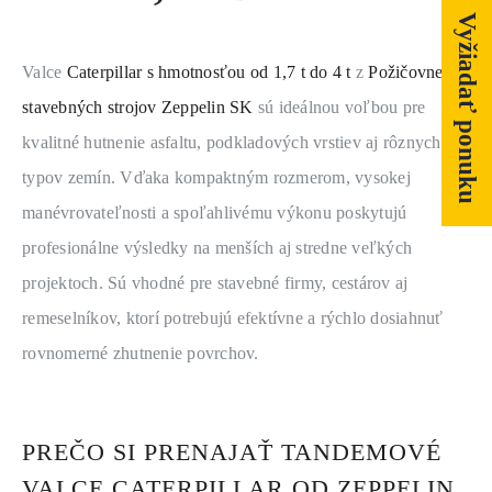
SERVIS A NÁHRADNÉ DIELY
Vyžiadať ponuku
PART.CAT.COM
Valce 
Caterpillar s hmotnosťou od 1,7 t do 4 t
 z 
Požičovne 
stavebných strojov Zeppelin SK
 sú ideálnou voľbou pre 
MÔJSTROJ.SK
kvalitné hutnenie asfaltu, podkladových vrstiev aj rôznych 
AKCIOVÉ PONUKY
typov zemín. Vďaka kompaktným rozmerom, vysokej 
manévrovateľnosti a spoľahlivému výkonu poskytujú 
profesionálne výsledky na menších aj stredne veľkých 
O NÁS
projektoch. Sú vhodné pre stavebné firmy, cestárov aj 
TLAČOVÉ CENTRUM
remeselníkov, ktorí potrebujú efektívne a rýchlo dosiahnuť 
rovnomerné zhutnenie povrchov.
Z SHOP
KARIÉRA
PREČO SI PRENAJAŤ TANDEMOVÉ
KONTAKTY
VALCE CATERPILLAR OD ZEPPELIN