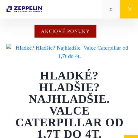
Zeppelin
STROJE CAT®
AKCIOVÉ PONUKY
STROJE PRE
POĽNOHOSPODÁRSTVO
MALÁ MECHANIZÁCIA
HLADKÉ?
ENERGETICKÉ SYSTÉMY
HLADŠIE?
NAJHLADŠIE.
TRACTO
VALCE
POŽIČOVŇA
CATERPILLAR OD
POUŽITÉ STROJE
1,7T DO 4T.