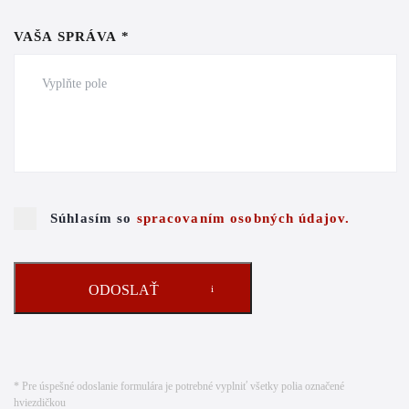
VAŠA SPRÁVA *
Súhlasím so
spracovaním osobných údajov.
ODOSLAŤ
* Pre úspešné odoslanie formulára je potrebné vyplniť všetky polia označené
hviezdičkou