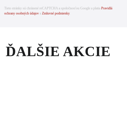
Tieto stránky sú chránené reCAPTCHA a spoločnosťou Google a platia
Pravidlá
ochrany osobných údajov
a
Zmluvné podmienky
.
ĎALŠIE AKCIE
AKCIOVÉ
PONUKY
NOVÝ
MOTOR
PRE
RÝPADLO-