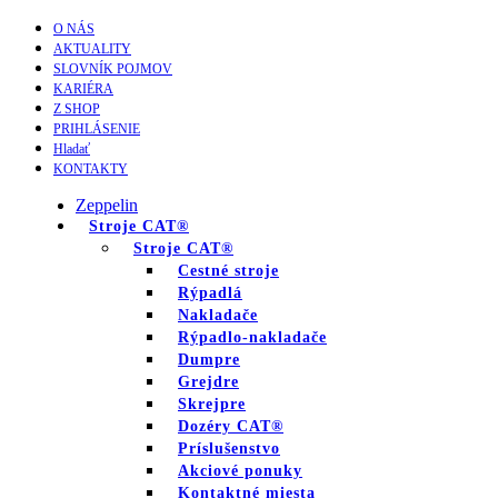
O NÁS
AKTUALITY
SLOVNÍK POJMOV
KARIÉRA
Z SHOP
PRIHLÁSENIE
Hladať
KONTAKTY
Zeppelin
Stroje CAT®
Stroje CAT®
Cestné stroje
Rýpadlá
Nakladače
Rýpadlo-nakladače
Dumpre
Grejdre
Skrejpre
Dozéry CAT®
Príslušenstvo
Akciové ponuky
Kontaktné miesta