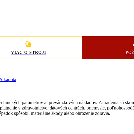
VIAC O STROJI
PO
VA kapota
technických parametrov aj prevádzkových nákladov. Zariadenia sú skon
tnenie v zdravotníctve, dátových centrách, priemysle, poľnohospodárs
výpadok spôsobil materiálne škody alebo ohrozenie zdravia.