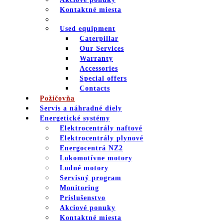
Kontaktné miesta
Used equipment
Caterpillar
Our Services
Warranty
Accessories
Special offers
Contacts
Požičovňa
Servis a náhradné diely
Energetické systémy
Elektrocentrály naftové
Elektrocentrály plynové
Energocentrá NZ2
Lokomotívne motory
Lodné motory
Servisný program
Monitoring
Príslušenstvo
Akciové ponuky
Kontaktné miesta