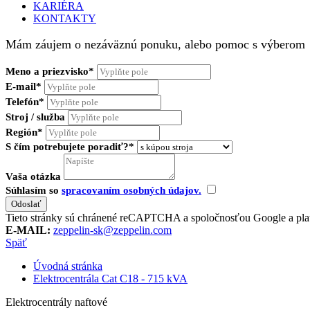
KARIÉRA
KONTAKTY
Mám záujem o nezáväznú ponuku, alebo pomoc s výberom
Meno a priezvisko*
E-mail*
Telefón*
Stroj / služba
Región*
S čím potrebujete poradiť?*
Vaša otázka
Súhlasím so
spracovaním osobných údajov.
Tieto stránky sú chránené reCAPTCHA a spoločnosťou Google a pla
E-MAIL:
zeppelin-sk@zeppelin.com
Späť
Úvodná stránka
Elektrocentrála Cat C18 - 715 kVA
Elektrocentrály naftové