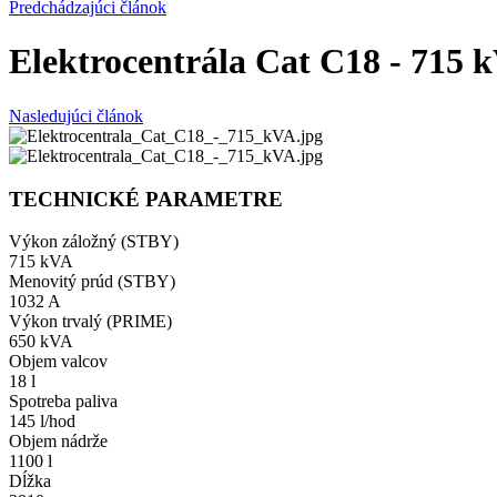
Predchádzajúci článok
Elektrocentrála Cat C18 - 715 
Nasledujúci článok
TECHNICKÉ PARAMETRE
Výkon záložný (STBY)
715 kVA
Menovitý prúd (STBY)
1032 A
Výkon trvalý (PRIME)
650 kVA
Objem valcov
18 l
Spotreba paliva
145 l/hod
Objem nádrže
1100 l
Dĺžka