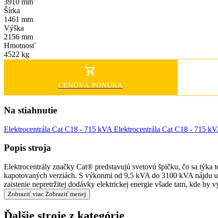
3910 mm
Šírka
1461 mm
Výška
2156 mm
Hmotnosť
4522 kg
CENOVÁ PONUKA
Na stiahnutie
Elektrocentrála Cat C18 - 715 kVA
Elektrocentrála Cat C18 - 715 k
Popis stroja
Elektrocentrály značky Cat® predstavujú svetovú špičku, čo sa týka 
kapotovaných verziách. S výkonmi od 9,5 kVA do 3100 kVA nájdu upla
zaistenie nepretržitej dodávky elektrickej energie všade tam, kde by 
Zobraziť viac
Zobraziť menej
Ďalšie stroje z kategórie