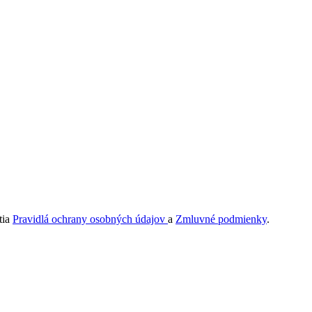
tia
Pravidlá ochrany osobných údajov
a
Zmluvné podmienky
.