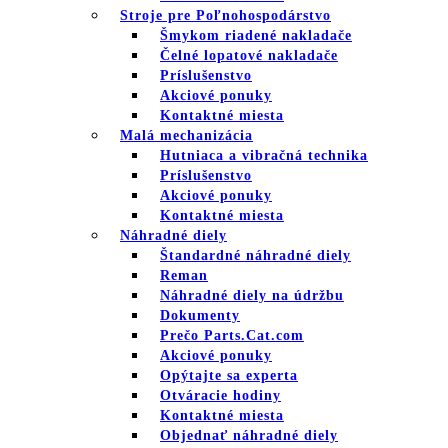
Stroje pre Poľnohospodárstvo
Šmykom riadené nakladače
Čelné lopatové nakladače
Príslušenstvo
Akciové ponuky
Kontaktné miesta
Malá mechanizácia
Hutniaca a vibračná technika
Príslušenstvo
Akciové ponuky
Kontaktné miesta
Náhradné diely
Štandardné náhradné diely
Reman
Náhradné diely na údržbu
Dokumenty
Prečo Parts.Cat.com
Akciové ponuky
Opýtajte sa experta
Otváracie hodiny
Kontaktné miesta
Objednať náhradné diely