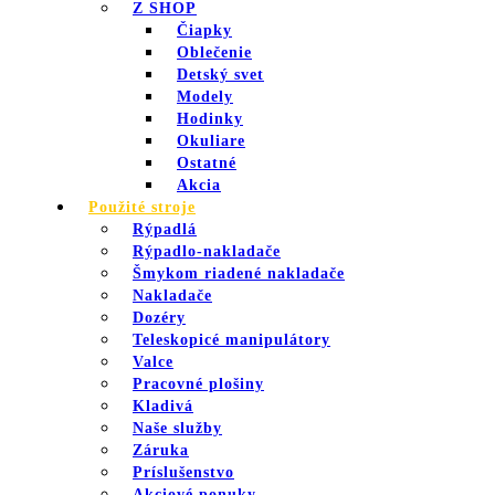
Z SHOP
Čiapky
Oblečenie
Detský svet
Modely
Hodinky
Okuliare
Ostatné
Akcia
Použité stroje
Rýpadlá
Rýpadlo-nakladače
Šmykom riadené nakladače
Nakladače
Dozéry
Teleskopicé manipulátory
Valce
Pracovné plošiny
Kladivá
Naše služby
Záruka
Príslušenstvo
Akciové ponuky