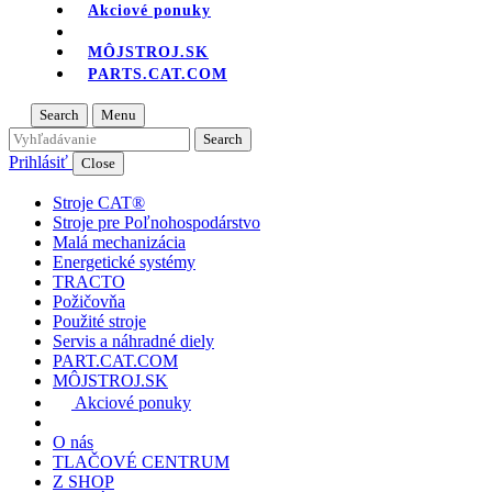
Akciové ponuky
MÔJSTROJ.SK
PARTS.CAT.COM
Search
Menu
Prihlásiť
Close
Stroje CAT®
Stroje pre Poľnohospodárstvo
Malá mechanizácia
Energetické systémy
TRACTO
Požičovňa
Použité stroje
Servis a náhradné diely
PART.CAT.COM
MÔJSTROJ.SK
Akciové ponuky
O nás
TLAČOVÉ CENTRUM
Z SHOP