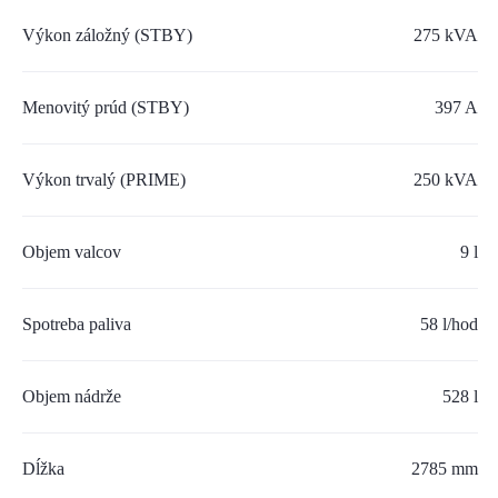
SERVIS A NÁHRADNÉ DIELY
Výkon záložný (STBY)
275 kVA
PART.CAT.COM
Menovitý prúd (STBY)
397 A
MÔJSTROJ.SK
AKCIOVÉ PONUKY
Výkon trvalý (PRIME)
250 kVA
Objem valcov
O NÁS
9 l
TLAČOVÉ CENTRUM
Spotreba paliva
58 l/hod
Z SHOP
Objem nádrže
528 l
KARIÉRA
KONTAKTY
Dĺžka
2785 mm