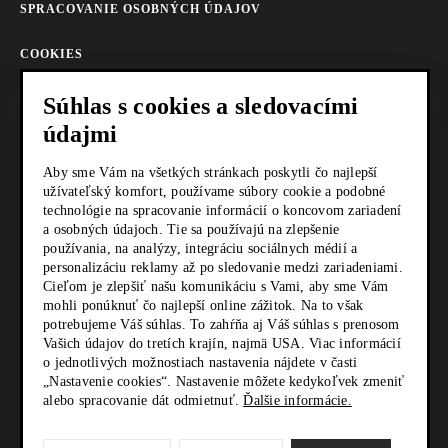
SPRACOVANIE OSOBNÝCH ÚDAJOV
COOKIES
AKTUALITY
Súhlas s cookies a sledovacími
údajmi
KARIÉRA
Aby sme Vám na všetkých stránkach poskytli čo najlepší
Z SHOP
užívateľský komfort, používame súbory cookie a podobné
technológie na spracovanie informácií o koncovom zariadení
a osobných údajoch. Tie sa používajú na zlepšenie
KONTAKTY
používania, na analýzy, integráciu sociálnych médií a
personalizáciu reklamy až po sledovanie medzi zariadeniami.
Cieľom je zlepšiť našu komunikáciu s Vami, aby sme Vám
SOCIÁLNE SIETE
mohli ponúknuť čo najlepší online zážitok. Na to však
potrebujeme Váš súhlas. To zahŕňa aj Váš súhlas s prenosom
Vašich údajov do tretích krajín, najmä USA. Viac informácií
o jednotlivých možnostiach nastavenia nájdete v časti
„Nastavenie cookies“. Nastavenie môžete kedykoľvek zmeniť
alebo spracovanie dát odmietnuť.
Ďalšie informácie.