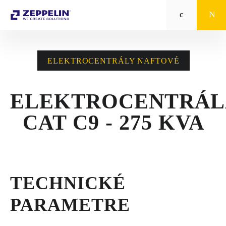
Zeppelin
STROJE CAT®
ELEKTROCENTRÁLY NAFTOVÉ
STROJE PRE
POĽNOHOSPODÁRSTVO
ELEKTROCENTRÁL
MALÁ MECHANIZÁCIA
CAT C9 - 275 KVA
ENERGETICKÉ SYSTÉMY
TRACTO
TECHNICKÉ
POŽIČOVŇA
PARAMETRE
POUŽITÉ STROJE