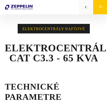
Zeppelin
STROJE CAT®
ELEKTROCENTRÁLY NAFTOVÉ
STROJE PRE
POĽNOHOSPODÁRSTVO
ELEKTROCENTRÁL
MALÁ MECHANIZÁCIA
CAT C3.3 - 65 KVA
ENERGETICKÉ SYSTÉMY
TRACTO
TECHNICKÉ
POŽIČOVŇA
PARAMETRE
POUŽITÉ STROJE