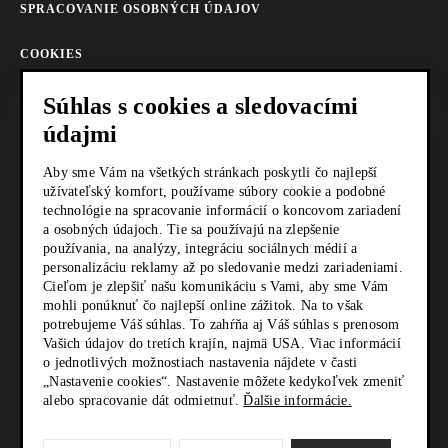
SPRACOVANIE OSOBNÝCH ÚDAJOV
COOKIES
AKTUALITY
Súhlas s cookies a sledovacími
údajmi
KARIÉRA
Aby sme Vám na všetkých stránkach poskytli čo najlepší
Z SHOP
užívateľský komfort, používame súbory cookie a podobné
technológie na spracovanie informácií o koncovom zariadení
a osobných údajoch. Tie sa používajú na zlepšenie
KONTAKTY
používania, na analýzy, integráciu sociálnych médií a
personalizáciu reklamy až po sledovanie medzi zariadeniami.
Cieľom je zlepšiť našu komunikáciu s Vami, aby sme Vám
SOCIÁLNE SIETE
mohli ponúknuť čo najlepší online zážitok. Na to však
potrebujeme Váš súhlas. To zahŕňa aj Váš súhlas s prenosom
Vašich údajov do tretích krajín, najmä USA. Viac informácií
o jednotlivých možnostiach nastavenia nájdete v časti
„Nastavenie cookies“. Nastavenie môžete kedykoľvek zmeniť
alebo spracovanie dát odmietnuť.
Ďalšie informácie.