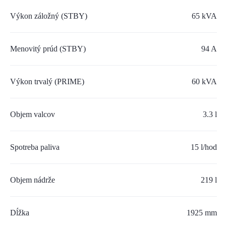
SERVIS A NÁHRADNÉ DIELY
Výkon záložný (STBY)
65 kVA
PART.CAT.COM
Menovitý prúd (STBY)
94 A
MÔJSTROJ.SK
AKCIOVÉ PONUKY
Výkon trvalý (PRIME)
60 kVA
Objem valcov
O NÁS
3.3 l
TLAČOVÉ CENTRUM
Spotreba paliva
15 l/hod
Z SHOP
Objem nádrže
219 l
KARIÉRA
KONTAKTY
Dĺžka
1925 mm