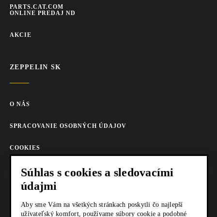
PARTS.CAT.COM
ONLINE PREDAJ ND
AKCIE
ZEPPELIN SK
O NÁS
SPRACOVANIE OSOBNÝCH ÚDAJOV
COOKIES
AKTUALITY
Súhlas s cookies a sledovacími
údajmi
KARIÉRA
Aby sme Vám na všetkých stránkach poskytli čo najlepší
Z SHOP
užívateľský komfort, používame súbory cookie a podobné