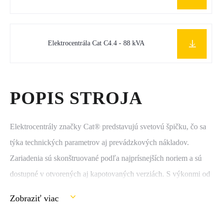
Elektrocentrála Cat C4.4 - 88 kVA
POPIS STROJA
Elektrocentrály značky Cat® predstavujú svetovú špičku, čo sa
týka technických parametrov aj prevádzkových nákladov.
Zariadenia sú skonštruované podľa najprísnejších noriem a sú
dostupné v otvorených aj kapotovaných verziách. S výkonmi od
9,5 kVA do 3100 kVA nájdu uplatnenie v zdravotníctve,
Zobraziť viac
dátových centrách, priemysle, poľnohospodárstve a inde.