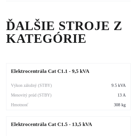
Odborníci zo spoločnosti Zeppelin SK nájdu riešenie pre
zaistenie nepretržitej dodávky elektrickej energie všade tam, kde
by výpadok spôsobil materiálne škody alebo ohrozenie zdravia.
ĎALŠIE STROJE Z
KATEGÓRIE
Elektrocentrála Cat C1.1 - 9,5 kVA
9.5 kVA
13 A
308 kg
Elektrocentrála Cat C1.5 - 13,5 kVA